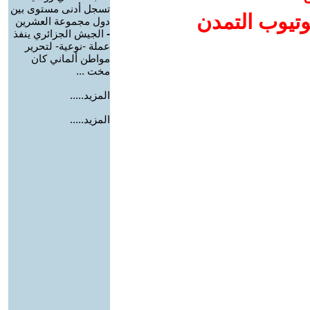
تسجل أدنى مستوى بين
وتيوب التمدن
دول مجموعة العشرين
-
الجيش الجزائري ينفذ
عملة -نوعية- لتحرير
مواطن ألماني كان
مخت ...
المزيد.....
المزيد.....