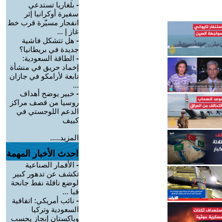
-
بلغاريا تستدعي
سفيرة أوكرانيا إثر
انفجار مسيّرة قرب خط
غاز إ ...
-
هل تتشكل فاشية
جديدة في بريطانيا؟
-
الطاقة السعودية:
إخماد حريق في منشأة
تابعة لأرامكو في جازان
...
-
خبير يوضح أهداف
روسيا من قصف مراكز
الدعم اللوجستي في
كييف
المزيد.....
احدث الأخبار المهمة
-
الأقمار الصناعية
تكشف عن تدهور كبير
لوضع ناقلة نفط جانحة
قبا ...
-
نائب أمريكي: اتفاقية
السعودية وتركيا
وباكستان إنجاز يحسب