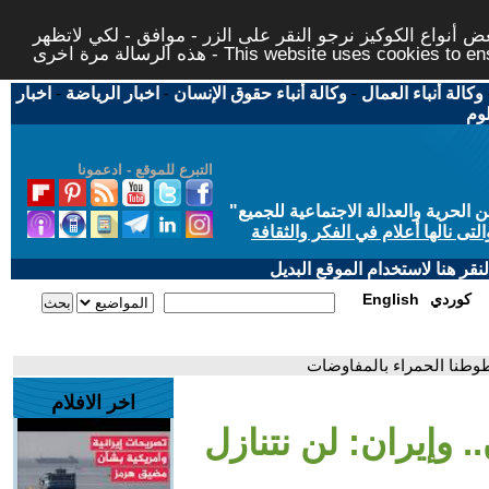
 أنواع الكوكيز نرجو النقر على الزر - موافق - لكي لاتظهر
This website uses cookies to ensure you ge
وكالة أنباء العمال
-
وكالة أنباء حقوق الإنسان
-
اخبار الرياضة
-
اخبار
لوم
التبرع للموقع - ادعمونا
حرية والعدالة الاجتماعية للجميع
"
تى نالها أعلام في الفكر والثقافة
قر هنا لاستخدام الموقع البديل
كوردي
English
طوطنا الحمراء بالمفاوضات
اخر الافلام
 وإيران: لن نتنازل