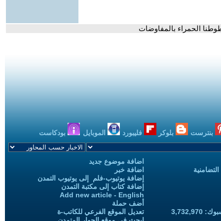
طوطنا الحمراء بالمفاوضات
بنترست
بلوكر
فليبورد
الموبايل
بودكاست
اضافة موضوع جديد
التضامنية
اضافة خبر
إضافة يوتيوب-فلم إلى يوتيوب التمدن
إضافة كتاب إلى مكتبة التمدن
Add new article - English
أضف حملة
3,732,97
تعديل الموقع الفرعي للكاتب-ة
ابحث في موقع الحوار المتمدن