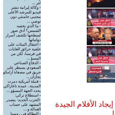
لتر ...
-
وكالة إيرانية تنشر
فيديو للمرشد الأعلى
مجتبى خامنئي دون
توضي ...
-
ما الذي تخفيه
الشمس؟ أدق صور
لسطحها تكشف أسرار
دواماتها
-
اعتقال المئات على
خلفية حرائق الغابات
في فرنسا، لكن من
المسؤ ...
-
الدفاع الصناعي
السعودي يسيطر على
حريق في مصفاة أرامكو
بجازان ...
-
قنبلة أمريكية دمرت
المدينة.. عمدة ناغازاكي
يحدد الجهة المسؤو ...
-
استطلاع تركي:
-الحزب الجديد- يتصدر
جاد الأفلام الجيدة
المشهد على حساب
العدالة و ...
ا
-
البطالة في روسيا