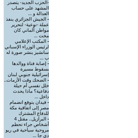
-الحزب الجديد- يتصدر
المشهد على حساب
العدالة و ...
-
الجيش الجزائري ينفذ
عملة -نوعية- لتحرير
مواطن ألماني كان
مخت ...
-
المكتب الإعلامي
لرئيس الوزراء الإسباني
سانشيز ينشر صورة له
ب ...
-
إصابة فتاة ووالدها
بسقوط مسيرة
إسرائيلية جنوبي لبنان
-
الضحك وقت الأزمات..
خلل نفسي أم حيلة
دفاعية؟ ماذا يحدث
داخل ...
-
فيدان يتوقع انضمام
مصر إلى اتفاقية مكة
للدفاع المشترك
-
البرازيل.. مقتل 4
أشخاص جراء تحطم
مروحية سياحية في ريو
دي جا ...