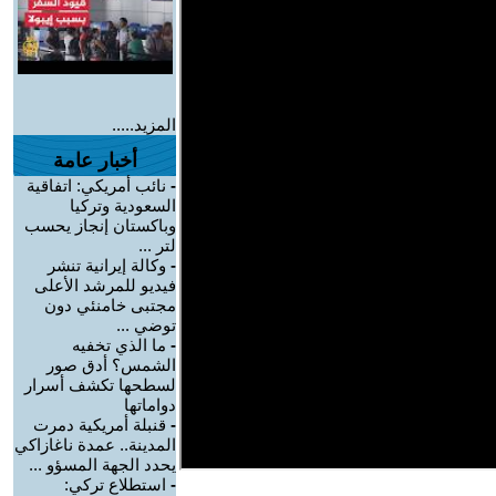
المزيد.....
أخبار عامة
-
نائب أمريكي: اتفاقية
السعودية وتركيا
وباكستان إنجاز يحسب
لتر ...
-
وكالة إيرانية تنشر
فيديو للمرشد الأعلى
مجتبى خامنئي دون
توضي ...
-
ما الذي تخفيه
الشمس؟ أدق صور
لسطحها تكشف أسرار
دواماتها
-
قنبلة أمريكية دمرت
المدينة.. عمدة ناغازاكي
يحدد الجهة المسؤو ...
-
استطلاع تركي: