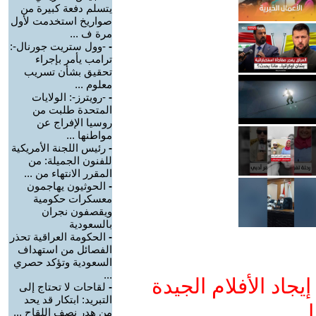
يتسلم دفعة كبيرة من
صواريخ استخدمت لأول
مرة ف ...
-
-وول ستريت جورنال-:
ترامب يأمر بإجراء
تحقيق بشأن تسريب
معلوم ...
-
-رويترز-: الولايات
المتحدة طلبت من
روسيا الإفراج عن
مواطنها ...
-
رئيس اللجنة الأمريكية
للفنون الجميلة: من
المقرر الانتهاء من ...
-
الحوثيون يهاجمون
معسكرات حكومية
ويقصفون نجران
بالسعودية
-
الحكومة العراقية تحذر
الفصائل من استهداف
السعودية وتؤكد حصري
...
جاد الأفلام الجيدة
-
لقاحات لا تحتاج إلى
التبريد: ابتكار قد يحد
ا
من هدر نصف اللقاح ...