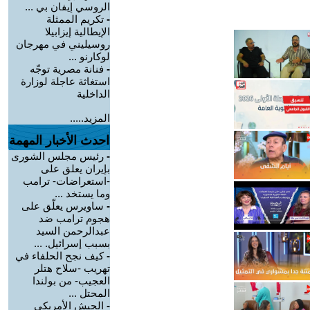
الروسي إيفان بي ...
-
تكريم الممثلة
الإيطالية إيزابيلا
روسيليني في مهرجان
لوكارنو ...
-
فنانة مصرية توجّه
استغاثة عاجلة لوزارة
الداخلية
المزيد.....
احدث الأخبار المهمة
-
رئيس مجلس الشورى
بإيران يعلق على
-استعراضات- ترامب
وما يستخد ...
-
ساويرس يعلّق على
هجوم ترامب ضد
عبدالرحمن السيد
بسبب إسرائيل. ...
-
كيف نجح الحلفاء في
تهريب -سلاح هتلر
العجيب- من بولندا
المحتل ...
-
الجيش الأمريكي