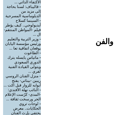
الاكتفاء الذاتي ...
-
قاليباف: لسنا بحاجة
إلى مزيد من
الدبلوماسية المسرحية
-
السينما كسلاح
أيديولوجي.. كيف يؤطر
فيلم -المواطن المنتقم-
ال ...
-
وزير التربية والتعليم
والفن
ورئيس مؤسسة اليابان
يوقعان اتفاقية تعا ...
-
الطاغوت
-
ماتياس يايسله يترك
الدوري السعودي
ويتولى القيادة الفنية
لفري ...
-
منزل الفنان الروسي
ريبين -بيناتي- يفتح
أبوابه للزوار قبل اكت ...
-
النائب نهلة الأفندي:
-المدى- كرّست الإعلام
الحر ورسخت ثقافة ...
-
لوحات تروي
الحكايات.. معرض
يحتفي بإرث الفنان