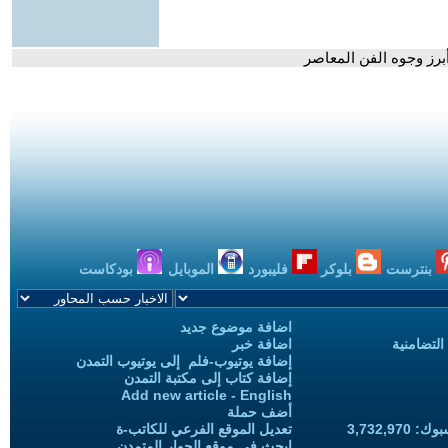
أبرز وجوه الفن المعاصر
بنترست
بلوكر
فليبورد
الموبايل
بودكاست
اضافة موضوع جديد
التضامنية
اضافة خبر
إضافة يوتيوب-فلم إلى يوتيوب التمدن
إضافة كتاب إلى مكتبة التمدن
Add new article - English
أضف حملة
3,732,97
تعديل الموقع الفرعي للكاتب-ة
ابحث في موقع الحوار المتمدن