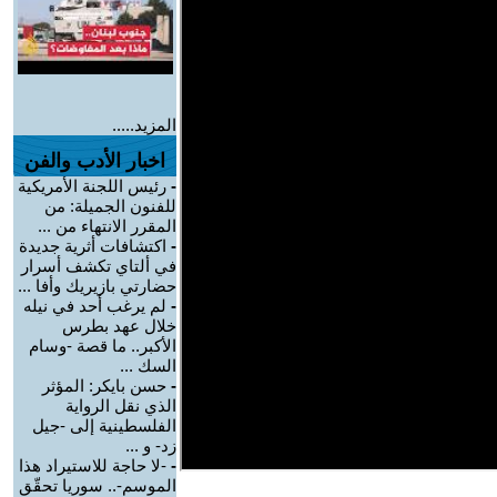
المزيد.....
اخبار الأدب والفن
-
رئيس اللجنة الأمريكية
للفنون الجميلة: من
المقرر الانتهاء من ...
-
اكتشافات أثرية جديدة
في ألتاي تكشف أسرار
حضارتي بازيريك وأفا ...
-
لم يرغب أحد في نيله
خلال عهد بطرس
الأكبر.. ما قصة -وسام
السك ...
-
حسن بايكر: المؤثر
الذي نقل الرواية
الفلسطينية إلى -جيل
زد- و ...
-
-لا حاجة للاستيراد هذا
الموسم-.. سوريا تحقّق