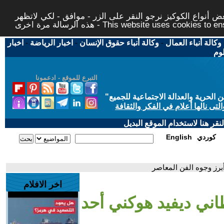
 أنواع الكوكيز نرجو النقر على الزر - موافق - لكي لاتظهر
This website uses cookies to ensure you ge
وكالة أنباء العمال
-
وكالة أنباء حقوق الإنسان
-
اخبار الرياضة
-
اخبار
لوم
التبرع للموقع - ادعمونا
حرية والعدالة الاجتماعية للجميع
"
تى نالها أعلام في الفكر والثقافة
قر هنا لاستخدام الموقع البديل
كوردي
English
أبرز وجوه الفن المعاصر
اخر الافلام
طاني ديفيد هوكني أحد