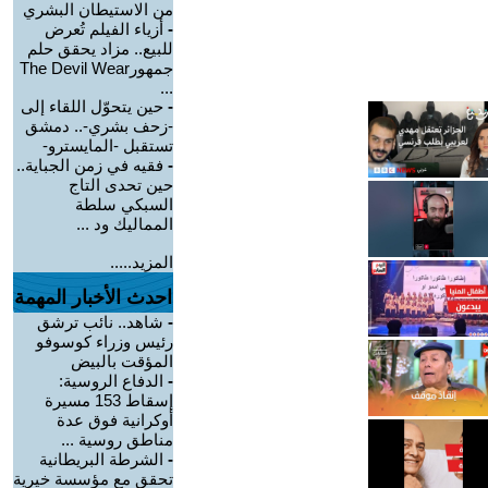
من الاستيطان البشري
-
أزياء الفيلم تُعرض
للبيع.. مزاد يحقق حلم
جمهورThe Devil Wear
...
-
حين يتحوّل اللقاء إلى
-زحف بشري-.. دمشق
تستقبل -المايسترو-
-
فقيه في زمن الجباية..
حين تحدى التاج
السبكي سلطة
المماليك ود ...
المزيد.....
احدث الأخبار المهمة
-
شاهد.. نائب ترشق
رئيس وزراء كوسوفو
المؤقت بالبيض
-
الدفاع الروسية:
إسقاط 153 مسيرة
أوكرانية فوق عدة
مناطق روسية ...
-
الشرطة البريطانية
تحقق مع مؤسسة خيرية