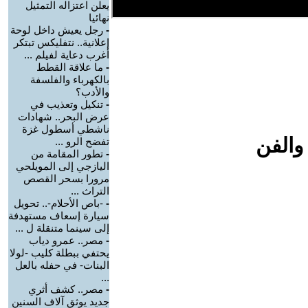
يعلن اعتزاله التمثيل
نهائيا
-
رجل يعيش داخل لوحة
إعلانية.. نتفليكس تبتكر
أغرب دعاية لفيلم ...
-
ما علاقة القطط
بالكهرباء والفلسفة
والأدب؟
-
تنكيل وتعذيب في
عرض البحر.. شهادات
ناشطي أسطول غزة
والفن
تفضح الرو ...
-
تطور المقامة من
اليازجي إلى المويلحي
مرورا بسحر القصص
التراث ...
-
-باص الأحلام-.. تحويل
سيارة إسعاف مستهدفة
إلى سينما متنقلة ل ...
-
مصر.. عمرو دياب
يحتفي ببطلة كليب -لولا
البنات- في حفله بالعل
...
-
مصر.. كشف أثري
جديد يوثق آلاف السنين