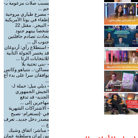
بسبب صلات مزعومة بـ-
حم ...
-
مصرع طياري مروحية
إطفاء في يوتا الأمريكية
-
النيجر.. مقتل 22
شخصا بينهم جنود
بحادث تصادم حافلتين
جنوب ال ...
-
استطلاع رأي: أردوغان
قد يخسر الجولة الثانية
للانتخابات الرئا ...
-
-بنى تحتية بلا
مساكن-.. نتنياهو وكاتس
يوافقان سرا على بدء أع
...
-
ديلي ميل: حملة لـ-
الجيش الجمهوري
الجديد- قد تدفع
مهاجرين إلى ...
-
الاشتراكات الشهرية
في -إنستغرام- تصبح
مصدر دخل جديد.. تعرف
ع ...
-
مباشر: اتفاق وشيك
بين إيران وسلطنة عمان