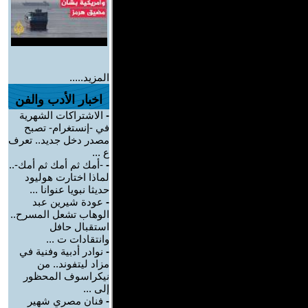
المزيد.....
اخبار الأدب والفن
-
الاشتراكات الشهرية
في -إنستغرام- تصبح
مصدر دخل جديد.. تعرف
ع ...
-
-أمك ثم أمك ثم أمك-..
لماذا اختارت هوليود
حديثا نبويا عنوانا ...
-
عودة شيرين عبد
الوهاب تشعل المسرح..
استقبال حافل
وانتقادات ت ...
-
نوادر أدبية وفنية في
مزاد ليتفوند.. من
نيكراسوف المحظور
إلى ...
-
فنان مصري شهير