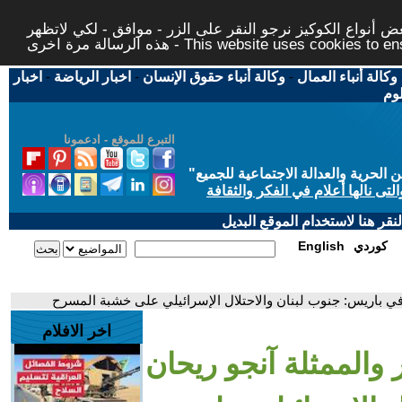
 أنواع الكوكيز نرجو النقر على الزر - موافق - لكي لاتظهر
This website uses cookies to ensure you ge
وكالة أنباء العمال
-
وكالة أنباء حقوق الإنسان
-
اخبار الرياضة
-
اخبار
لوم
التبرع للموقع - ادعمونا
حرية والعدالة الاجتماعية للجميع
"
تى نالها أعلام في الفكر والثقافة
قر هنا لاستخدام الموقع البديل
كوردي
English
 في باريس: جنوب لبنان والاحتلال الإسرائيلي على خشبة المسرح
اخر الافلام
 والممثلة آنجو ريحان