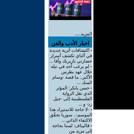
المزيد.....
اخبار الأدب والفن
-
اكتشافات أثرية جديدة
في ألتاي تكشف أسرار
حضارتي بازيريك وأفا ...
-
لم يرغب أحد في نيله
خلال عهد بطرس
الأكبر.. ما قصة -وسام
السك ...
-
حسن بايكر: المؤثر
الذي نقل الرواية
الفلسطينية إلى -جيل
زد- و ...
-
-لا حاجة للاستيراد هذا
الموسم-.. سوريا تحقّق
الاكتفاء الذاتي ...
-
قاليباف: لسنا بحاجة
إلى مزيد من