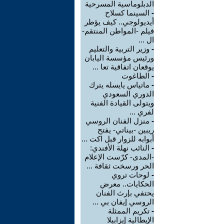
الدبلوماسية المسرحية
-
السينما كسلاح
أيديولوجي.. كيف يؤطر
فيلم -المواطن المنتقم-
ال ...
-
وزير التربية والتعليم
ورئيس مؤسسة اليابان
يوقعان اتفاقية تعا ...
-
الطاغوت
-
ماتياس يايسله يترك
الدوري السعودي
ويتولى القيادة الفنية
لفري ...
-
منزل الفنان الروسي
ريبين -بيناتي- يفتح
أبوابه للزوار قبل اكت ...
-
النائب نهلة الأفندي:
-المدى- كرّست الإعلام
الحر ورسخت ثقافة ...
-
لوحات تروي
الحكايات.. معرض
يحتفي بإرث الفنان
الروسي إيفان بي ...
-
تكريم الممثلة
الإيطالية إيزابيلا