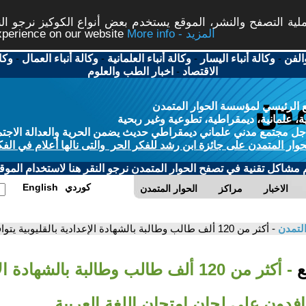
ة التصفح والنشر، الموقع يستخدم بعض أنواع الكوكيز نرجو النق
More info - المزيد
experience on our website
الفن
-
وكالة أنباء اليسار
-
وكالة أنباء العلمانية
-
وكالة أنباء العمال
-
وكا
الاقتصاد
-
اخبار الطب والعلوم
 الرئيسي لمؤسسة الحوار المتمدن
، علمانية، ديمقراطية، تطوعية وغير ربحية
ل مجتمع مدني علماني ديمقراطي حديث يضمن الحرية والعدالة الاجتم
حوار المتمدن على جائزة ابن رشد للفكر الحر والتى نالها أعلام في الفك
م مشاكل تقنية في تصفح الحوار المتمدن نرجو النقر هنا لاستخدام الموقع
كوردي
English
الاخبار
مراكز
الحوار المتمدن
التمدن
- أكثر من 120 ألف طالب وطالبة بالشهادة الإعدادية بالقليوبية يتوافدون على لجان امتحان اللغة العربية
بع
- أكثر من 120 ألف طالب وطالبة بالشهادة 
توافدون على لجان امتحان اللغة العربية