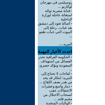
روسيليني في مهرجان
لوكارنو ...
-
فنانة مصرية توجّه
استغاثة عاجلة لوزارة
الداخلية
-
أصالة تعود إلى دمشق
بعد غياب.. رحلة إلى
البيوت التي خبأت طفو
...
المزيد.....
احدث الأخبار المهمة
-
الحكومة العراقية تحذر
الفصائل من استهداف
السعودية وتؤكد حصري
...
-
لقاحات لا تحتاج إلى
التبريد: ابتكار قد يحد
من هدر نصف اللقاح ...
-
دمار واسع وعشرات
الاعتقالات عقب
انسحاب الاحتلال من
مخيم قلند ...
-
الولايات المتحدة