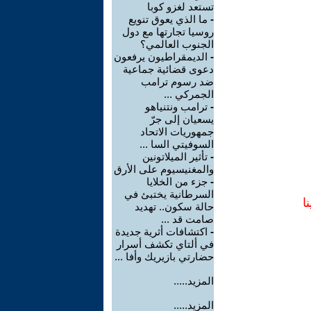
تستعد لغزو كوبا
-
ما الذي يعوق تنويع
روسيا تجارتها مع دول
الجنوب العالمي؟
-
الديمقراطيون يرفعون
دعوى قضائية جماعية
ضد رسوم ترامب
الجمركي ...
-
ترامب ونتنياهو
يسعيان إلى جرّ
جمهوريات الاتحاد
السوفيتي السا ...
-
تأثير الميلاتونين
والمغنيسيوم على الأرق
-
جزء من الخلايا
السرطانية يختبئ في
ا
حالة سكون.. تهديد
صامت قد ...
-
اكتشافات أثرية جديدة
في ألتاي تكشف أسرار
حضارتي بازيريك وأفا ...
المزيد.....
المزيد.....