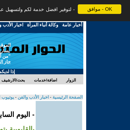
موافق - OK
لتوفير افضل خدمة لكم ولتسهيل عملي
أخبار عامة
-
وكالة أنباء المرأة
-
اخبار الأدب و
الموقع
يسارية
"من أج
حاز ال
إذا لديك
الزوار
اضافة/خدمات
بحث/الارشيف
الصفحة الرئيسية
-
اخبار الأدب والفن
-
يوتيوب 
- اليوم السا
بالقليوبية ي