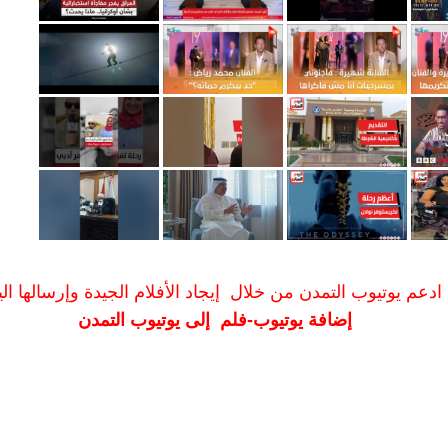
ادعم يوتيوب التمدن من خلال إيجاد الأفلام الجيدة وإرسالها الين
إضافة يوتيوب-فلم إلى يوتيوب التمدن