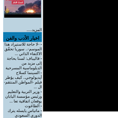
المزيد.....
اخبار الأدب والفن
-
-لا حاجة للاستيراد هذا
الموسم-.. سوريا تحقّق
الاكتفاء الذاتي ...
-
قاليباف: لسنا بحاجة
إلى مزيد من
الدبلوماسية المسرحية
-
السينما كسلاح
أيديولوجي.. كيف يؤطر
فيلم -المواطن المنتقم-
ال ...
-
وزير التربية والتعليم
ورئيس مؤسسة اليابان
يوقعان اتفاقية تعا ...
-
الطاغوت
-
ماتياس يايسله يترك
الدوري السعودي