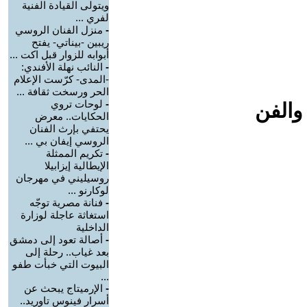
ويتولى القيادة الفنية
لفري ...
-
منزل الفنان الروسي
ريبين -بيناتي- يفتح
أبوابه للزوار قبل اكت ...
-
النائب نهلة الأفندي:
-المدى- كرّست الإعلام
الحر ورسخت ثقافة ...
-
لوحات تروي
والفن
الحكايات.. معرض
يحتفي بإرث الفنان
الروسي إيفان بي ...
-
تكريم الممثلة
الإيطالية إيزابيلا
روسيليني في مهرجان
لوكارنو ...
-
فنانة مصرية توجّه
استغاثة عاجلة لوزارة
الداخلية
-
أصالة تعود إلى دمشق
بعد غياب.. رحلة إلى
البيوت التي خبأت طفو
...
-
الإرميتاج يبحث عن
أسرار فينوس تاوريد..