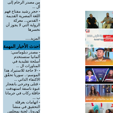
من مصدر الرخام إلى
أل ...
-
حجر رشيد مفتاح فهم
اللغة المصرية القديمة
-
القدس... معركة
الرواية التي لا يجوز أن
نخسرها
المزيد.....
احدث الأخبار المهمة
-
مصدر دبلوماسي:
ألمانيا ستستخدم
أسلحة تقليدية في
المناورات ال ...
-
-لا حاجة للاستيراد هذا
الموسم-.. سوريا تحقّق
الاكتفاء الذاتي ...
-
قتلى وجرحى بانفجار
عبوة ناسفة استهدفت
حافلة ركاب في جرمانا
ب ...
-
اتهامات بعرقلة
التحقيق في منشأ
كورونا.. لجنة بمجلس