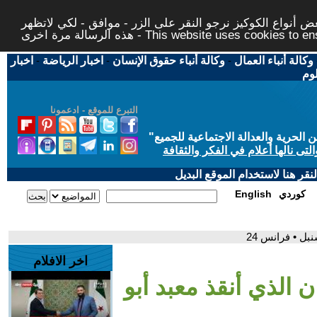
 أنواع الكوكيز نرجو النقر على الزر - موافق - لكي لاتظهر
This website uses cookies to ensure you ge
وكالة أنباء العمال
-
وكالة أنباء حقوق الإنسان
-
اخبار الرياضة
-
اخبار
لوم
التبرع للموقع - ادعمونا
حرية والعدالة الاجتماعية للجميع
"
تى نالها أعلام في الفكر والثقافة
قر هنا لاستخدام الموقع البديل
كوردي
English
بل • فرانس 24
اخر الافلام
ن الذي أنقذ معبد أبو