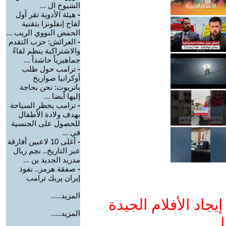
الشيوخ ال ...
-
هيئة الأدوية تقر أول
لقاح إنفلونزا بتقنية
الحمض النووي الريب ...
-
العرائش: حزب التقدم
والاشتراكية ينظم لقاءً
جماهيرياً حاشداً ...
-
ترامب حول طلب
أوكرانيا صواريخ
باتريوت: نحن بحاجة
إليها أيضا ...
-
ترامب يحظر السياحة
بهدف ولادة الأطفال
للحصول على الجنسية
في ...
-
أغلى 10 لاعبين أفارقة
عبر التاريخ.. نجم ريال
مدريد الجديد ين ...
-
صفقة هرمز.. نفوذ
إيران يربك ترامب
المزيد.....
جاد الأفلام الجيدة
المزيد.....
ا