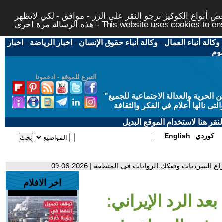
 أنواع الكوكيز نرجو النقر على الزر - موافق - لكي لاتظهر
This website uses cookies to ensure you ge
وكالة أنباء العمال
-
وكالة أنباء حقوق الإنسان
-
اخبار الرياضة
-
اخبار
لوم
التبرع للموقع - ادعمونا
حرية والعدالة الاجتماعية للجميع
"
تى نالها أعلام في الفكر والثقافة
قر هنا لاستخدام الموقع البديل
كوردي
English
 السرديات وتفكك الروايات في المنطقة | 2026-06-09
اخر الافلام
بعد الرد الإيراني: