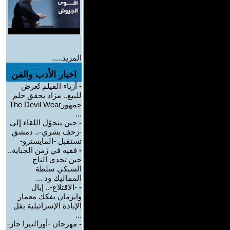
المزيد.....
اخبار الأدب والفن
-
أزياء الفيلم تُعرض
للبيع.. مزاد يحقق حلم
جمهورThe Devil Wear
...
-
حين يتحوّل اللقاء إلى
-زحف بشري-.. دمشق
تستقبل -المايسترو-
-
فقيه في زمن الجباية..
حين تحدى التاج
السبكي سلطة
المماليك ود ...
-
-الاقتلاع-.. إيال
وايزمان يفكك معمار
الإبادة الإسرائيلية بفل
...
-
مهرجان -أورالتيرا جاز-