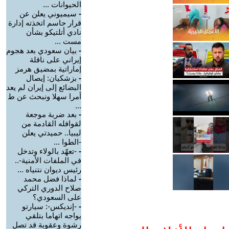
الحيوانات ...
-
سيميوني يعلن عن
قرار حاسم اتخذته إدارة
نادي أتلتيكو بشأن
مست ...
-
بيان سعودي بعد هجوم
إيراني على ناقلة
إماراتية بمضيق هرمز
-
بزشكيان: إيصال
البضائع إلى إيران لم يعد
أمرا سهلا ونبحث عن ط
...
-
بعد ضربة موجعة
لقوافله القادمة من
ليبيا.. حميدتي يعلن
-الطوا ...
-
-تعهّد بالولاء وتدخل
في الملفات الأمنية-..
رئيس ديوان نتنياه ...
-
لماذا فضل محمد
صلاح الدوري التركي
على السعودي؟
-
-إنديكس-: سيارتو
يواجه اتهاما بتلقي
رشوة وعقوبة قد تصل