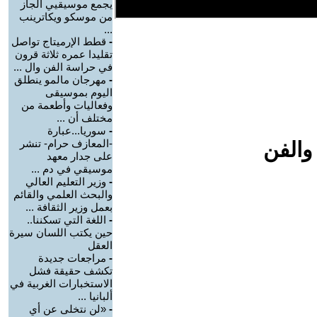
يجمع موسيقيي الجاز
من موسكو ويكاترينب
...
-
قطط الإرميتاج تواصل
تقليدا عمره ثلاثة قرون
في حراسة الفن وال ...
-
مهرجان مالمو ينطلق
اليوم بموسيقى
وفعاليات وأطعمة من
مختلف أن ...
-
سوريا...عبارة
-المعازف حرام- تنشر
والفن
على جدار معهد
موسيقي في دم ...
-
وزير التعليم العالي
والبحث العلمي والقائم
بعمل وزير الثقافة ...
-
اللغة التي تسكننا..
حين يكتب اللسان سيرة
العقل
-
مراجعات جديدة
تكشف حقيقة فشل
الاستخبارات الغربية في
ألبانيا ...
-
«لن نتخلى عن أي