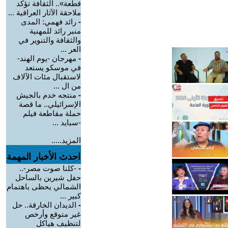
قطعة».. الثقافة تؤكد
ملاحقة الآثار العراقية ...
-
رائد فهمي: المدى
منبر رائد للمهنية
والثقافة والتنوير في
العر ...
-
مهرجان -يوم الهند-
في موسكو يستعد
لاستقبال مئات الآلاف
من ال ...
-
منتجه خدم بالجيش
الإسرائيلي.. ما قصة
حملة مقاطعة فيلم
-سبايد ...
المزيد.....
احدث الأخبار المهمة
-
-كلنا صوت مصر-..
حفل شيرين بالساحل
الشمالي يحظى باهتمام
كبير ...
-
الديدان الخارقة.. حل
غير متوقع وأرخص
لتنظيف هياكل