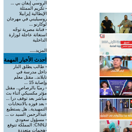
الروسي إيفان بي ...
-
تكريم الممثلة
الإيطالية إيزابيلا
روسيليني في مهرجان
لوكارنو ...
-
فنانة مصرية توجّه
استغاثة عاجلة لوزارة
الداخلية
المزيد.....
احدث الأخبار المهمة
-
طالب يطلق النار
داخل مدرسة في
تايلاند.. مقتل معلم
وإصابة 15 ...
-
رميًا بالرصاص.. مقتل
مؤثر مكسيكي أثناء بث
مباشر بعد توقف درا ...
-
بعد فوزه بالانتخابات
التمهيدية.. هل يستطيع
عبدالرحمن السيد ت ...
-
مسؤول سعودي
لـCNN: المملكة تتوقع
-هجمات متعددة