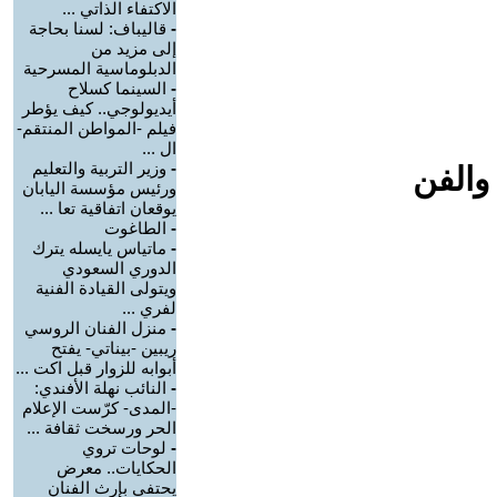
الاكتفاء الذاتي ...
-
قاليباف: لسنا بحاجة
إلى مزيد من
الدبلوماسية المسرحية
-
السينما كسلاح
أيديولوجي.. كيف يؤطر
فيلم -المواطن المنتقم-
ال ...
-
وزير التربية والتعليم
والفن
ورئيس مؤسسة اليابان
يوقعان اتفاقية تعا ...
-
الطاغوت
-
ماتياس يايسله يترك
الدوري السعودي
ويتولى القيادة الفنية
لفري ...
-
منزل الفنان الروسي
ريبين -بيناتي- يفتح
أبوابه للزوار قبل اكت ...
-
النائب نهلة الأفندي:
-المدى- كرّست الإعلام
الحر ورسخت ثقافة ...
-
لوحات تروي
الحكايات.. معرض
يحتفي بإرث الفنان