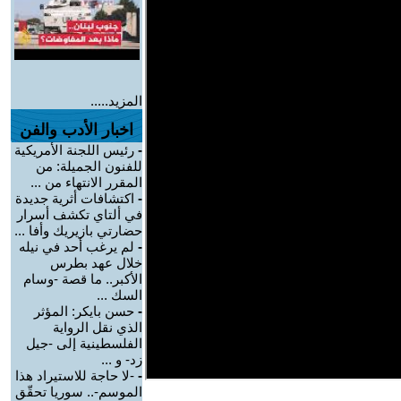
المزيد.....
اخبار الأدب والفن
-
رئيس اللجنة الأمريكية
للفنون الجميلة: من
المقرر الانتهاء من ...
-
اكتشافات أثرية جديدة
في ألتاي تكشف أسرار
حضارتي بازيريك وأفا ...
-
لم يرغب أحد في نيله
خلال عهد بطرس
الأكبر.. ما قصة -وسام
السك ...
-
حسن بايكر: المؤثر
الذي نقل الرواية
الفلسطينية إلى -جيل
زد- و ...
-
-لا حاجة للاستيراد هذا
الموسم-.. سوريا تحقّق