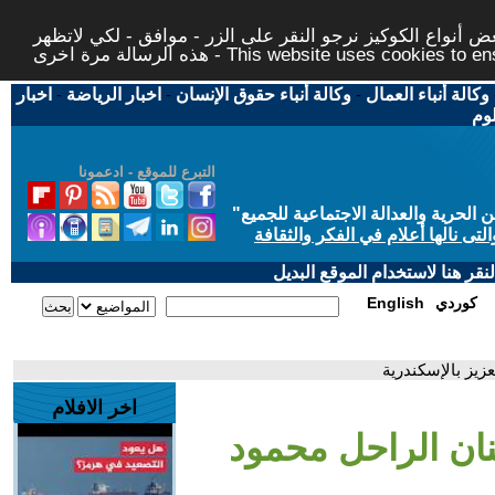
 أنواع الكوكيز نرجو النقر على الزر - موافق - لكي لاتظهر
This website uses cookies to ensure you ge
وكالة أنباء العمال
-
وكالة أنباء حقوق الإنسان
-
اخبار الرياضة
-
اخبار
لوم
التبرع للموقع - ادعمونا
حرية والعدالة الاجتماعية للجميع
"
تى نالها أعلام في الفكر والثقافة
قر هنا لاستخدام الموقع البديل
كوردي
English
عزيز بالإسكندرية
اخر الافلام
نان الراحل محمود