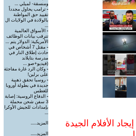
ومنسقة- لميلي ...
-
ترامب يحاول مجدداً
تقييد حق المواطنة
بالولادة في الولايات ال
...
-
الأسواق العالمية
تترقب بيانات الوظائف
الأمريكية: الدولار يتم ...
-
مقتل 7 أشخاص في
حادث إطلاق النار في
مدرسة بتايلاند
(فيديو+صو ...
-
وكان الرد غارة مفاجئة
على برلين!
-
روسيا تحقق ذهبية
جديدة في بطولة أوروبا
للغطس
-
الدفاع الروسية: إصابة
3 سفن شحن محملة
بإمدادات للجيش الأوكرا
...
جاد الأفلام الجيدة
المزيد.....
ا
المزيد.....