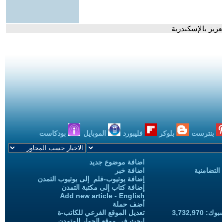
عزيز بالإسكندرية
بنترست
بلوكر
فليبورد
الموبايل
بودكاست
اضافة موضوع جديد
التضامنية
اضافة خبر
إضافة يوتيوب-فلم إلى يوتيوب التمدن
إضافة كتاب إلى مكتبة التمدن
Add new article - English
أضف حملة
3,732,97
تعديل الموقع الفرعي للكاتب-ة
ابحث في موقع الحوار المتمدن