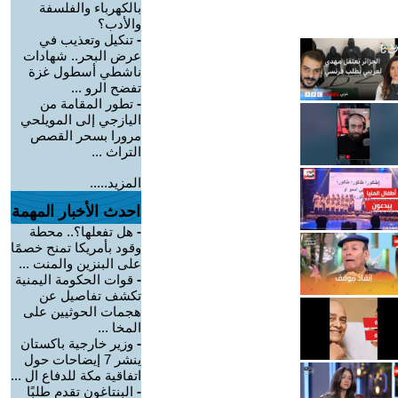
بالكهرباء والفلسفة
والأدب؟
-
تنكيل وتعذيب في
عرض البحر.. شهادات
ناشطي أسطول غزة
تفضح الرو ...
-
تطور المقامة من
اليازجي إلى المويلحي
مرورا بسحر القصص
التراث ...
المزيد.....
احدث الأخبار المهمة
-
هل تفعلها؟.. محطة
وقود بأمريكا تمنح خصمًا
على البنزين والمنت ...
-
قوات الحكومة اليمنية
تكشف تفاصيل عن
هجمات الحوثيين على
المخا ...
-
وزير خارجية باكستان
ينشر 7 إيضاحات حول
اتفاقية مكة للدفاع ال ...
-
البنتاغون تقدم طلبًا