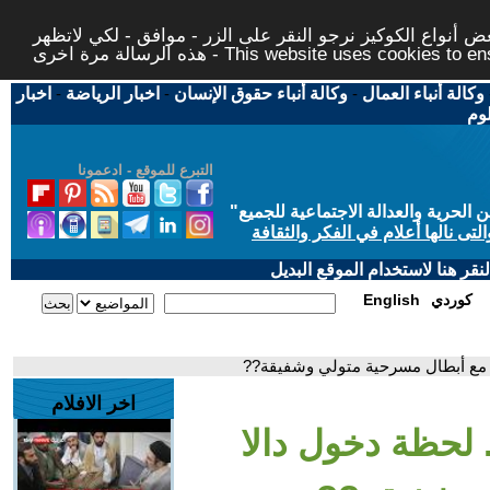
 أنواع الكوكيز نرجو النقر على الزر - موافق - لكي لاتظهر
This website uses cookies to ensure you ge
وكالة أنباء العمال
-
وكالة أنباء حقوق الإنسان
-
اخبار الرياضة
-
اخبار
لوم
التبرع للموقع - ادعمونا
حرية والعدالة الاجتماعية للجميع
"
تى نالها أعلام في الفكر والثقافة
قر هنا لاستخدام الموقع البديل
كوردي
English
ي مع أبطال مسرحية متولي وشفيقة??
اخر الافلام
 لحظة دخول دالا