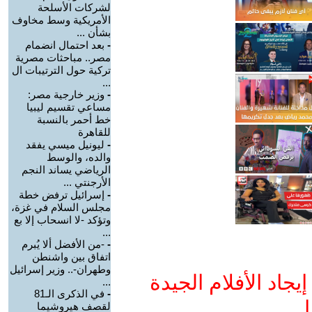
لشركات الأسلحة
الأمريكية وسط مخاوف
بشأن ...
-
بعد احتمال انضمام
مصر.. مباحثات مصرية
تركية حول الترتيبات ال
...
-
وزير خارجية مصر:
مساعي تقسيم ليبيا
خط أحمر بالنسبة
للقاهرة
-
ليونيل ميسي يفقد
والده، والوسط
الرياضي يساند النجم
الأرجنتي ...
-
إسرائيل ترفض خطة
مجلس السلام في غزة،
وتؤكد -لا انسحاب إلا بع
...
-
-من الأفضل ألا يُبرم
اتفاق بين واشنطن
وطهران-.. وزير إسرائيل
جاد الأفلام الجيدة
...
-
في الذكرى الـ81
ا
لقصف هيروشيما