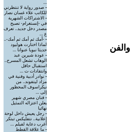
...
-
صدور رواية لا تنتظرني
للكاتب علاء غسان نصار
-
الاشتراكات الشهرية
في -إنستغرام- تصبح
مصدر دخل جديد.. تعرف
ع ...
-
-أمك ثم أمك ثم أمك-..
لماذا اختارت هوليود
والفن
حديثا نبويا عنوانا ...
-
عودة شيرين عبد
الوهاب تشعل المسرح..
استقبال حافل
وانتقادات ت ...
-
نوادر أدبية وفنية في
مزاد ليتفوند.. من
نيكراسوف المحظور
إلى ...
-
فنان مصري شهير
يعلن اعتزاله التمثيل
نهائيا
-
رجل يعيش داخل لوحة
إعلانية.. نتفليكس تبتكر
أغرب دعاية لفيلم ...
-
ما علاقة القطط