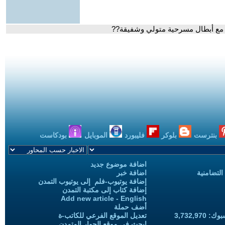
ي مع أبطال مسرحية متولي وشفيقة??
بنترست
بلوكر
فليبورد
الموبايل
بودكاست
اضافة موضوع جديد
التضامنية
اضافة خبر
إضافة يوتيوب-فلم إلى يوتيوب التمدن
إضافة كتاب إلى مكتبة التمدن
Add new article - English
أضف حملة
3,732,97
تعديل الموقع الفرعي للكاتب-ة
ابحث في موقع الحوار المتمدن