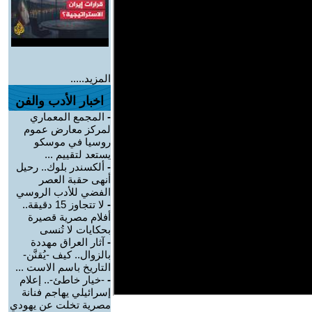
المزيد.....
اخبار الأدب والفن
-
المجمع المعماري
لمركز معارض عموم
روسيا في موسكو
يستعد لتقييم ...
-
ألكسندر بلوك.. رحيل
أنهى حقبة العصر
الفضي للأدب الروسي
-
لا تتجاوز 15 دقيقة..
أفلام مصرية قصيرة
بحكايات لا تُنسى
-
آثار العراق مهددة
بالزوال.. كيف -يُقنَّن-
التاريخ باسم الاست ...
-
-خيار خاطئ-.. إعلام
إسرائيلي يهاجم فنانة
مصرية تخلت عن يهودي