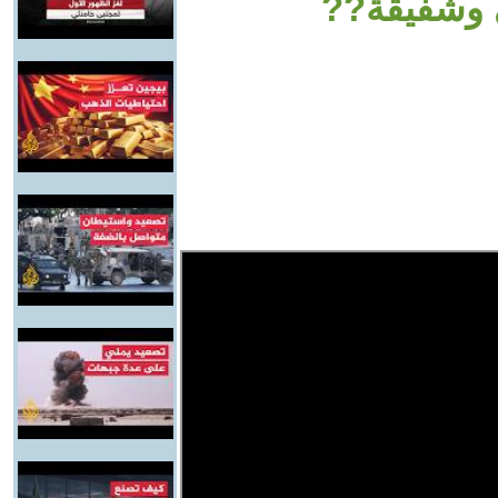
 وشفيقة??