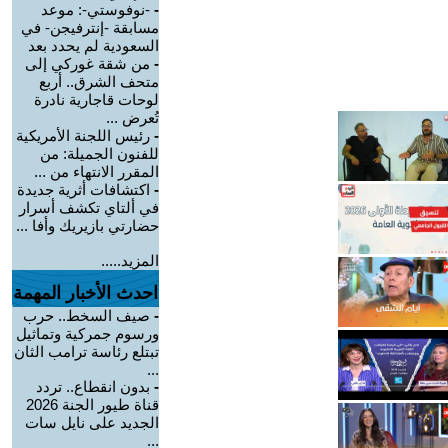
-
-نوفوستي-: موعد
مسابقة -إنترفيجن- في
السعودية لم يحدد بعد
-
من شقة غوركي إلى
متحف الشرق.. أربع
لوحات قاجارية نادرة
تُعرض ...
-
رئيس اللجنة الأمريكية
للفنون الجميلة: من
المقرر الانتهاء من ...
-
اكتشافات أثرية جديدة
في ألتاي تكشف أسرار
حضارتي بازيريك وأفا ...
المزيد.....
احدث الأخبار المهمة
-
صيف السخط.. حرب
ورسوم جمركية وتماثيل
تبتلع رئاسة ترامب الثان
...
-
بدون انقطاع.. تردد
قناة طيور الجنة 2026
الجديد على نايل سات
...