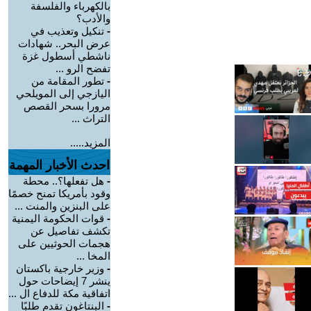
بالكهرباء والفلسفة
والأدب؟
-
تنكيل وتعذيب في
عرض البحر.. شهادات
ناشطي أسطول غزة
تفضح الرو ...
-
تطور المقامة من
اليازجي إلى المويلحي
مرورا بسحر القصص
التراث ...
المزيد.....
احدث الأخبار المهمة
-
هل تفعلها؟.. محطة
وقود بأمريكا تمنح خصمًا
على البنزين والمنت ...
-
قوات الحكومة اليمنية
تكشف تفاصيل عن
هجمات الحوثيين على
المخا ...
-
وزير خارجية باكستان
ينشر 7 إيضاحات حول
اتفاقية مكة للدفاع ال ...
-
البنتاغون تقدم طلبًا