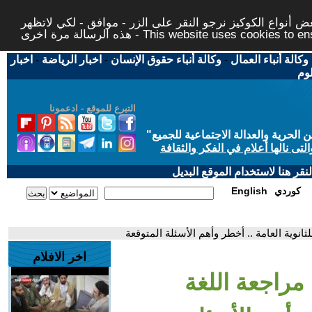
 أنواع الكوكيز نرجو النقر على الزر - موافق - لكي لاتظهر
This website uses cookies to ensure you ge
وكالة أنباء العمال
-
وكالة أنباء حقوق الإنسان
-
اخبار الرياضة
-
اخبار
لوم
التبرع للموقع - ادعمونا
حرية والعدالة الاجتماعية للجميع
"
تى نالها أعلام في الفكر والثقافة
قر هنا لاستخدام الموقع البديل
كوردي
English
ثانوية العامة .. أخطر وأهم الأسئلة المتوقعة
اخر الافلام
 مراجعة اللغة