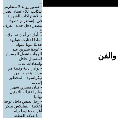
...
-
صدور رواية لا تنتظرني
للكاتب علاء غسان نصار
-
الاشتراكات الشهرية
في -إنستغرام- تصبح
مصدر دخل جديد.. تعرف
ع ...
-
-أمك ثم أمك ثم أمك-..
لماذا اختارت هوليود
حديثا نبويا عنوانا ...
-
عودة شيرين عبد
والفن
الوهاب تشعل المسرح..
استقبال حافل
وانتقادات ت ...
-
نوادر أدبية وفنية في
مزاد ليتفوند.. من
نيكراسوف المحظور
إلى ...
-
فنان مصري شهير
يعلن اعتزاله التمثيل
نهائيا
-
رجل يعيش داخل لوحة
إعلانية.. نتفليكس تبتكر
أغرب دعاية لفيلم ...
-
ما علاقة القطط