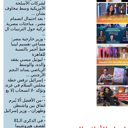
لشركات الأسلحة
الأمريكية وسط مخاوف
بشأن ...
-
بعد احتمال انضمام
مصر.. مباحثات مصرية
تركية حول الترتيبات ال
...
-
وزير خارجية مصر:
مساعي تقسيم ليبيا
خط أحمر بالنسبة
للقاهرة
-
ليونيل ميسي يفقد
والده، والوسط
الرياضي يساند النجم
الأرجنتي ...
-
إسرائيل ترفض خطة
مجلس السلام في غزة،
وتؤكد -لا انسحاب إلا بع
...
-
-من الأفضل ألا يُبرم
اتفاق بين واشنطن
وطهران-.. وزير إسرائيل
...
-
في الذكرى الـ81
لقصف هيروشيما