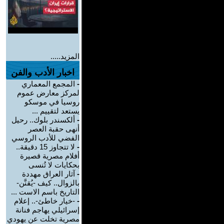
المزيد.....
اخبار الأدب والفن
-
المجمع المعماري
لمركز معارض عموم
روسيا في موسكو
يستعد لتقييم ...
-
ألكسندر بلوك.. رحيل
أنهى حقبة العصر
الفضي للأدب الروسي
-
لا تتجاوز 15 دقيقة..
أفلام مصرية قصيرة
بحكايات لا تُنسى
-
آثار العراق مهددة
بالزوال.. كيف -يُقنَّن-
التاريخ باسم الاست ...
-
-خيار خاطئ-.. إعلام
إسرائيلي يهاجم فنانة
مصرية تخلت عن يهودي