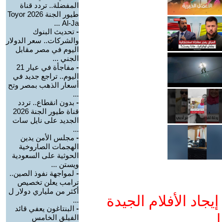
المفضلة.. تردد قناة
طيور الجنة 2026 Toyor
Al-Ja ...
-
تحديث البنوك
والشركات.. سعر الدولار
اليوم في مصر مقابل
الجني ...
-
مفاجأة في عيار 21
اليوم.. تراجع جديد في
أسعار الذهب بمصر وتح
...
-
بدون انقطاع.. تردد
قناة طيور الجنة 2026
الجديد على نايل سات
...
-
مجلس الأمن يدين
الهجمات الصاروخية
الحوثية على السعودية
ويستن ...
-
لمواجهة نفوذ الصين..
ترامب يعلن تخصيص
أكثر من ملياري دولار ل
جاد الأفلام الجيدة
...
-
البنتاغون يعفي قائد
ا
الفيلق الخامس