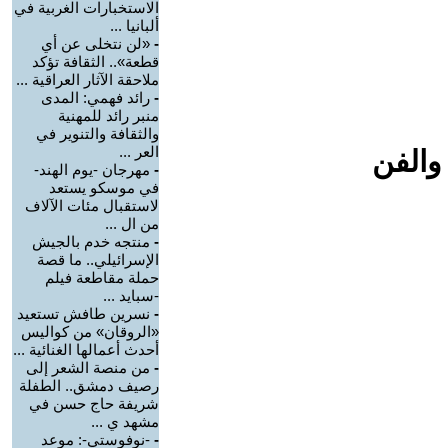
الاستخبارات الغربية في
ألبانيا ...
-
«لن نتخلى عن أي
قطعة».. الثقافة تؤكد
ملاحقة الآثار العراقية ...
-
رائد فهمي: المدى
منبر رائد للمهنية
والثقافة والتنوير في
العر ...
والفن
-
مهرجان -يوم الهند-
في موسكو يستعد
لاستقبال مئات الآلاف
من ال ...
-
منتجه خدم بالجيش
الإسرائيلي.. ما قصة
حملة مقاطعة فيلم
-سبايد ...
-
نسرين طافش تستعيد
«الروقان» من كواليس
أحدث أعمالها الغنائية ...
-
من منصة الشعر إلى
رصيف دمشق.. الطفلة
شريفة حاج حسن في
مشهد ي ...
-
-نوفوستي-: موعد