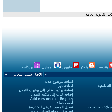
ب الثانوية العامة
بنترست
بلوكر
فليبورد
الموبايل
بودكاست
اضافة موضوع جديد
التضامنية
اضافة خبر
إضافة يوتيوب-فلم إلى يوتيوب التمدن
إضافة كتاب إلى مكتبة التمدن
Add new article - English
أضف حملة
3,732,97
تعديل الموقع الفرعي للكاتب-ة
ابحث في موقع الحوار المتمدن