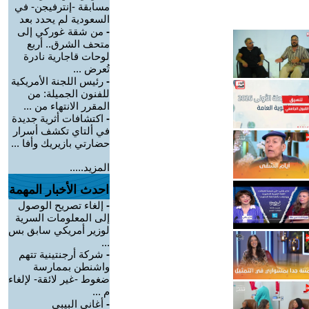
مسابقة -إنترفيجن- في
السعودية لم يحدد بعد
-
من شقة غوركي إلى
متحف الشرق.. أربع
لوحات قاجارية نادرة
تُعرض ...
-
رئيس اللجنة الأمريكية
للفنون الجميلة: من
المقرر الانتهاء من ...
-
اكتشافات أثرية جديدة
في ألتاي تكشف أسرار
حضارتي بازيريك وأفا ...
المزيد.....
احدث الأخبار المهمة
-
إلغاء تصريح الوصول
إلى المعلومات السرية
لوزير أمريكي سابق بس
...
-
شركة أرجنتينية تتهم
واشنطن بممارسة
ضغوط -غير لائقة- لإلغاء
م ...
-
أغاني البيبي