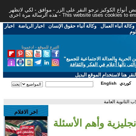
 أنواع الكوكيز نرجو النقر على الزر - موافق - لكي لاتظهر
This website uses cookies to ensure you ge
وكالة أنباء العمال
-
وكالة أنباء حقوق الإنسان
-
اخبار الرياضة
-
اخبار
لوم
التبرع للموقع - ادعمونا
حرية والعدالة الاجتماعية للجميع
"
تى نالها أعلام في الفكر والثقافة
قر هنا لاستخدام الموقع البديل
كوردي
English
ب الثانوية العامة
اخر الافلام
نجليزية وأهم الأسئلة