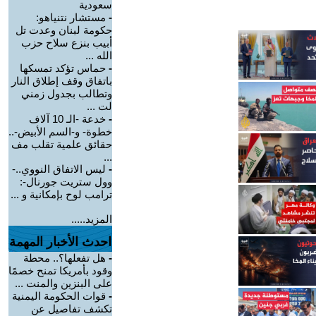
سعودية
-
مستشار نتنياهو:
حكومة لبنان وعدت تل
أبيب بنزع سلاح حزب
الله ...
-
حماس تؤكد تمسكها
باتفاق وقف إطلاق النار
وتطالب بجدول زمني
لت ...
-
خدعة -الـ 10 آلاف
خطوة- و-السم الأبيض-..
حقائق علمية تقلب مف
...
-
ليس الاتفاق النووي..-
وول ستريت جورنال-:
ترامب لوح بإمكانية و ...
المزيد.....
احدث الأخبار المهمة
-
هل تفعلها؟.. محطة
وقود بأمريكا تمنح خصمًا
على البنزين والمنت ...
-
قوات الحكومة اليمنية
تكشف تفاصيل عن