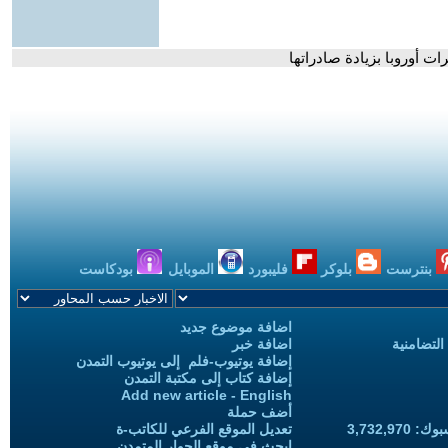
ات أوروبا بزيادة صادراتها
بنترست
بلوكر
فليبورد
الموبايل
بودكاست
اضافة موضوع جديد
التضامنية
اضافة خبر
إضافة يوتيوب-فلم إلى يوتيوب التمدن
إضافة كتاب إلى مكتبة التمدن
Add new article - English
أضف حملة
3,732,97
تعديل الموقع الفرعي للكاتب-ة
ابحث في موقع الحوار المتمدن