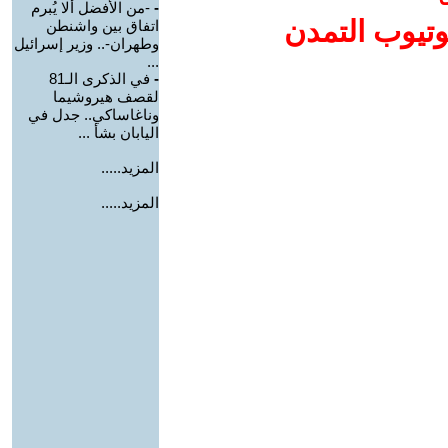
-
-من الأفضل ألا يُبرم
وتيوب التمدن
اتفاق بين واشنطن
وطهران-.. وزير إسرائيل
...
-
في الذكرى الـ81
لقصف هيروشيما
وناغاساكي.. جدل في
اليابان بشأ ...
المزيد.....
المزيد.....