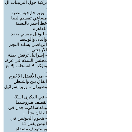
تركية حول الترتيبات ال
...
-
وزير خارجية مصر:
مساعي تقسيم ليبيا
خط أحمر بالنسبة
للقاهرة
-
ليونيل ميسي يفقد
والده، والوسط
الرياضي يساند النجم
الأرجنتي ...
-
إسرائيل ترفض خطة
مجلس السلام في غزة،
وتؤكد -لا انسحاب إلا بع
...
-
-من الأفضل ألا يُبرم
اتفاق بين واشنطن
وطهران-.. وزير إسرائيل
...
-
في الذكرى الـ81
لقصف هيروشيما
وناغاساكي.. جدل في
اليابان بشأ ...
-
هجوم الحوثيين في
اليمن يقتل 11
ويستهدف مصفاة