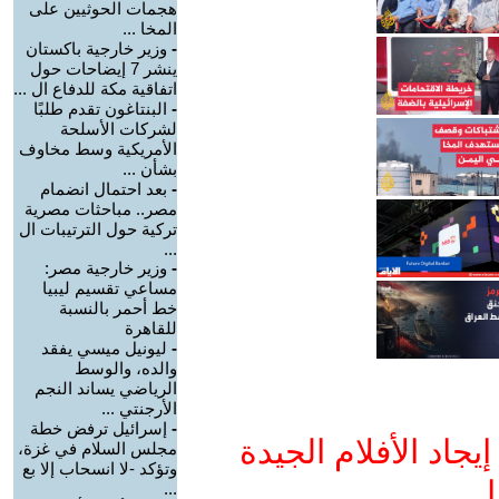
هجمات الحوثيين على
المخا ...
-
وزير خارجية باكستان
ينشر 7 إيضاحات حول
اتفاقية مكة للدفاع ال ...
-
البنتاغون تقدم طلبًا
لشركات الأسلحة
الأمريكية وسط مخاوف
بشأن ...
-
بعد احتمال انضمام
مصر.. مباحثات مصرية
تركية حول الترتيبات ال
...
-
وزير خارجية مصر:
مساعي تقسيم ليبيا
خط أحمر بالنسبة
للقاهرة
-
ليونيل ميسي يفقد
والده، والوسط
الرياضي يساند النجم
الأرجنتي ...
-
إسرائيل ترفض خطة
جاد الأفلام الجيدة
مجلس السلام في غزة،
وتؤكد -لا انسحاب إلا بع
ا
...