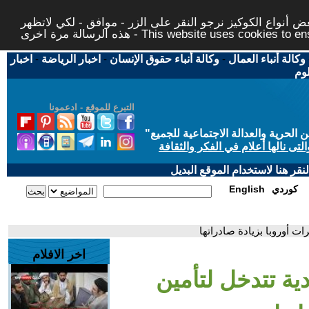
 أنواع الكوكيز نرجو النقر على الزر - موافق - لكي لاتظهر
This website uses cookies to ensure you ge
وكالة أنباء العمال
-
وكالة أنباء حقوق الإنسان
-
اخبار الرياضة
-
اخبار
لوم
التبرع للموقع - ادعمونا
حرية والعدالة الاجتماعية للجميع
"
تى نالها أعلام في الفكر والثقافة
قر هنا لاستخدام الموقع البديل
كوردي
English
ات أوروبا بزيادة صادراتها
اخر الافلام
دية تتدخل لتأمين