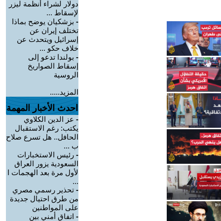
دولار لشراء أنظمة ليزر
لإسقاط ...
-
بزشكيان يوضح بماذا
تختلف إيران عن
إسرائيل ويتحدث عن
خلاف حكو ...
-
بولندا تدعو إلى
إسقاط الصواريخ
الروسية
المزيد.....
احدث الأخبار المهمة
-
عز الدين الكلاوي
يكتب: رغم الاستقبال
الحافل.. هل تسرع صلاح
ب ...
-
رئيس الاستخبارات
السعودية يزور العراق
لأول مرة بعد الهجمات ا
...
-
تحذير رسمي مصري
من طرق احتيال جديدة
على المواطنين
-
اتفاق أمني بين