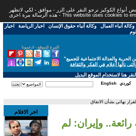
 أنواع الكوكيز نرجو النقر على الزر - موافق - لكي لاتظهر
This website uses cookies to ensure you ge
وكالة أنباء العمال
-
وكالة أنباء حقوق الإنسان
-
اخبار الرياضة
-
اخبار
لوم
التبرع للموقع - ادعمونا
حرية والعدالة الاجتماعية للجميع
"
تى نالها أعلام في الفكر والثقافة
قر هنا لاستخدام الموقع البديل
كوردي
English
قرار نهائي بشأن الاتفاق
اخر الافلام
رائعة.. وإيران: لم