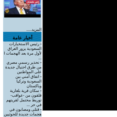
المزيد.....
أخبار عامة
-
رئيس الاستخبارات
السعودية يزور العراق
لأول مرة بعد الهجمات ا
...
-
تحذير رسمي مصري
من طرق احتيال جديدة
على المواطنين
-
اتفاق أمني بين
السعودية وتركيا
وباكستان
-
سكان قرية بلغارية
قلقون من -عواقب-
توريط محتمل لقريتهم
في حر ...
-
قتلى ومصابون في
هجمات جديدة للحوثيين