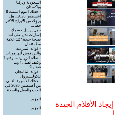
السعودية وتركيا
وباكستان
-
حظك اليوم السبت 8
اغسطس 2026.. هل
برجك من الأبراج الأكثر
حظً ...
-
هل يرسل جسمك
إشارات تدل على أنك
بصحة جيدة؟ 12 علامة
مطمئنة ل ...
-
فوائد الميرمية
والبردقوش للهرمونات
-
صلاة الزوال: ما وقتها؟
وكيف تُصلّى؟ وما
فضلها؟
-
فوائد الباذنجان
للكوليسترول
-
حظك الأسبوع الثاني
من أغسطس 2026 في
الحب والعمل والصحة
المزيد.....
جاد الأفلام الجيدة
المزيد.....
ا