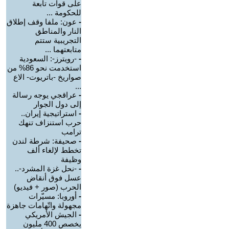
على قوات تابعة
للحكومة ...
-
عون: ملفا وقف إطلاق
النار والمناطق
التجريبية ستتم
متابعتهما ...
-
-رويترز-: السعودية
استخدمت نحو 86% من
صواريخ -باتريوت- الاع
...
-
عراقجي يوجه رسالة
إلى دول الجوار
-
استراتيجية إيران..
حرب استنزاف تنهك
ترامب
-
صحيفة: شرطة لندن
تخطط لإلغاء ألف
وظيفة
-
-نحل غزة المشرد-..
عسل فوق أنقاض
الحرب (صور + فيديو)
-
أوروبا: مسيّرات
مجهولة واتّهامات جاهزة
-
الجيش الأمريكي
يخصص 400 مليون