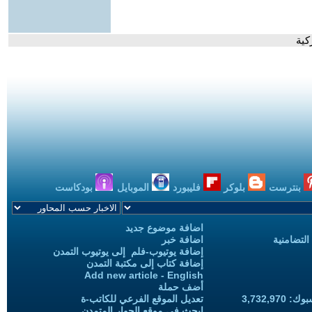
كية
بنترست
بلوكر
فليبورد
الموبايل
بودكاست
اضافة موضوع جديد
التضامنية
اضافة خبر
إضافة يوتيوب-فلم إلى يوتيوب التمدن
إضافة كتاب إلى مكتبة التمدن
Add new article - English
أضف حملة
3,732,97
تعديل الموقع الفرعي للكاتب-ة
ابحث في موقع الحوار المتمدن