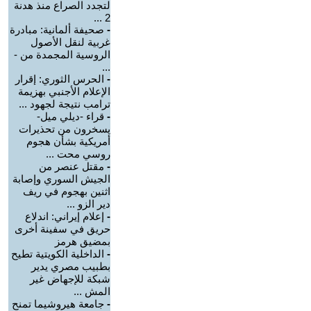
لتجدد الصراع منذ هدنة
2 ...
-
صحيفة ألمانية: مبادرة
غربية لنقل الأصول
الروسية المجمدة من -
...
-
الحرس الثوري: إقرار
الإعلام الأجنبي بهزيمة
ترامب نتيجة لجهود ...
-
قراء -ديلي ميل-
يسخرون من تحذيرات
أمريكية بشأن هجوم
روسي محت ...
-
مقتل عنصر من
الجيش السوري وإصابة
اثنين بهجوم في ريف
دير الزو ...
-
إعلام إيراني: اندلاع
حريق في سفينة أخرى
بمضيق هرمز
-
الداخلية الكويتية تطيح
بطبيب مصري يدير
شبكة للإجهاض غير
المش ...
-
جامعة هيروشيما تمنح