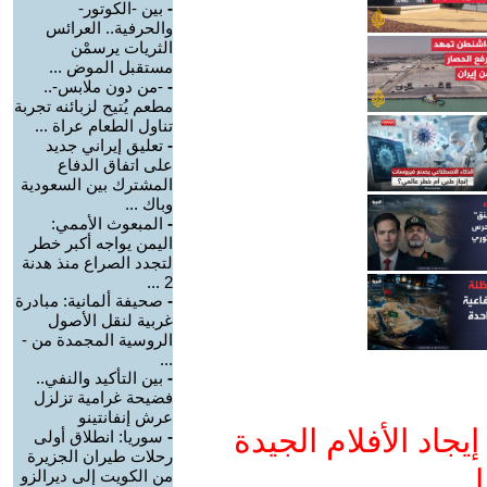
-
بين -الكوتور-
والحرفية.. العرائس
الثريات يرسمْن
مستقبل الموض ...
-
-من دون ملابس-..
مطعم يُتيح لزبائنه تجربة
تناول الطعام عراة ...
-
تعليق إيراني جديد
على اتفاق الدفاع
المشترك بين السعودية
وباك ...
-
المبعوث الأممي:
اليمن يواجه أكبر خطر
لتجدد الصراع منذ هدنة
2 ...
-
صحيفة ألمانية: مبادرة
غربية لنقل الأصول
الروسية المجمدة من -
...
-
بين التأكيد والنفي..
فضيحة غرامية تزلزل
عرش إنفانتينو
جاد الأفلام الجيدة
-
سوريا: انطلاق أولى
رحلات طيران الجزيرة
ا
من الكويت إلى ديرالزو