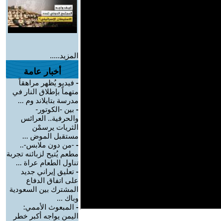
المزيد.....
أخبار عامة
-
فيديو يُظهر مراهقاً
متهماً بإطلاق النار في
مدرسة بتايلاند وم ...
-
بين -الكوتور-
والحرفية.. العرائس
الثريات يرسمْن
مستقبل الموض ...
-
-من دون ملابس-..
مطعم يُتيح لزبائنه تجربة
تناول الطعام عراة ...
-
تعليق إيراني جديد
على اتفاق الدفاع
المشترك بين السعودية
وباك ...
-
المبعوث الأممي:
اليمن يواجه أكبر خطر