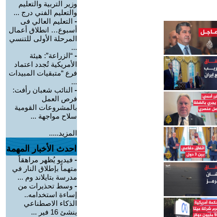
وزير التربية والتعليم
والتعليم الفني درج ...
-
التعليم العالي فى
أسبوع… انطلاق أعمال
المرحلة الأولى للتنسي
...
-
“الزراعة”: هيئة
الأمريكية تُجدد اعتماد
فرع “متبقيات المبيدات
...
-
النائب شعبان رأفت:
فرص العمل
بالمشروعات القومية
سلاح مواجهة ...
المزيد.....
احدث الأخبار المهمة
-
فيديو يُظهر مراهقاً
متهماً بإطلاق النار في
مدرسة بتايلاند وم ...
-
وسط تحذيرات من
إساءة استخدامه..
الذكاء الاصطناعي
ينشئ 16 فير ...