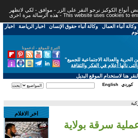
 أنواع الكوكيز نرجو النقر على الزر - موافق - لكي لاتظهر
This website uses cookies to ensure you ge
وكالة أنباء العمال
-
وكالة أنباء حقوق الإنسان
-
اخبار الرياضة
-
اخبار
لوم
التبرع للموقع - ادعمونا
حرية والعدالة الاجتماعية للجميع
"
تى نالها أعلام في الفكر والثقافة
قر هنا لاستخدام الموقع البديل
كوردي
English
كية
اخر الافلام
عملية سرقة بولاية