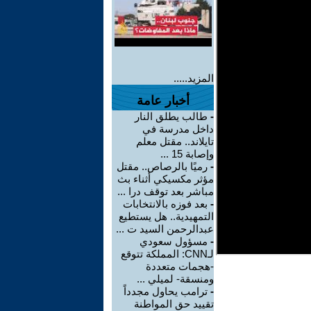
المزيد.....
أخبار عامة
-
طالب يطلق النار
داخل مدرسة في
تايلاند.. مقتل معلم
وإصابة 15 ...
-
رميًا بالرصاص.. مقتل
مؤثر مكسيكي أثناء بث
مباشر بعد توقف درا ...
-
بعد فوزه بالانتخابات
التمهيدية.. هل يستطيع
عبدالرحمن السيد ت ...
-
مسؤول سعودي
لـCNN: المملكة تتوقع
-هجمات متعددة
ومنسقة- لميلي ...
-
ترامب يحاول مجدداً
تقييد حق المواطنة