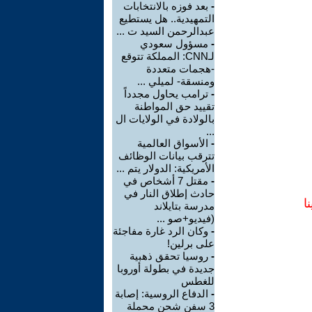
-
بعد فوزه بالانتخابات
التمهيدية.. هل يستطيع
عبدالرحمن السيد ت ...
-
مسؤول سعودي
لـCNN: المملكة تتوقع
-هجمات متعددة
ومنسقة- لميلي ...
-
ترامب يحاول مجدداً
تقييد حق المواطنة
بالولادة في الولايات ال
...
-
الأسواق العالمية
تترقب بيانات الوظائف
الأمريكية: الدولار يتم ...
-
مقتل 7 أشخاص في
حادث إطلاق النار في
ا
مدرسة بتايلاند
(فيديو+صو ...
-
وكان الرد غارة مفاجئة
على برلين!
-
روسيا تحقق ذهبية
جديدة في بطولة أوروبا
للغطس
-
الدفاع الروسية: إصابة
3 سفن شحن محملة