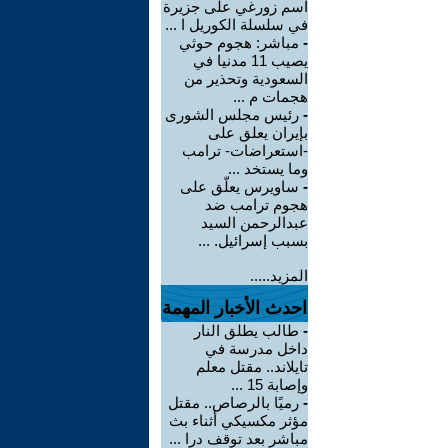
اسم زورغي على جزيرة
في سلسلة الكوريل ا ...
-
مباشر: هجوم حوثي
يصيب 11 مدنيا في
السعودية وتحذير من
هجمات م ...
-
رئيس مجلس الشورى
بإيران يعلق على
-استعراضات- ترامب
وما يستخد ...
-
ساويرس يعلّق على
هجوم ترامب ضد
عبدالرحمن السيد
بسبب إسرائيل. ...
المزيد.....
احدث الأخبار المهمة
-
طالب يطلق النار
داخل مدرسة في
تايلاند.. مقتل معلم
وإصابة 15 ...
-
رميًا بالرصاص.. مقتل
مؤثر مكسيكي أثناء بث
مباشر بعد توقف درا ...