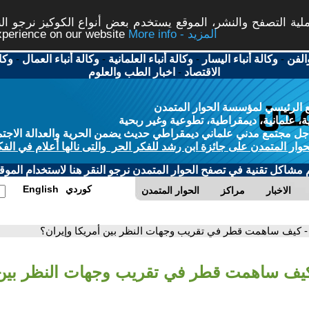
ة التصفح والنشر، الموقع يستخدم بعض أنواع الكوكيز نرجو النق
More info - المزيد
experience on our website
الفن
-
وكالة أنباء اليسار
-
وكالة أنباء العلمانية
-
وكالة أنباء العمال
-
وكا
الاقتصاد
-
اخبار الطب والعلوم
 الرئيسي لمؤسسة الحوار المتمدن
، علمانية، ديمقراطية، تطوعية وغير ربحية
ل مجتمع مدني علماني ديمقراطي حديث يضمن الحرية والعدالة الاجتم
حوار المتمدن على جائزة ابن رشد للفكر الحر والتى نالها أعلام في الفك
م مشاكل تقنية في تصفح الحوار المتمدن نرجو النقر هنا لاستخدام الموقع
كوردي
English
الاخبار
مراكز
الحوار المتمدن
- كيف ساهمت قطر في تقريب وجهات النظر بين أمريكا وإيران؟
كيف ساهمت قطر في تقريب وجهات النظر بين 