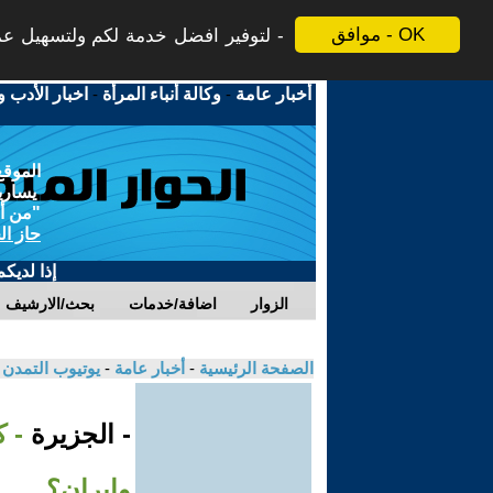
موافق - OK
لتوفير افضل خدمة لكم ولتسهيل عملي
أخبار عامة
-
وكالة أنباء المرأة
-
اخبار الأدب و
الموقع
يسارية
"من أج
حاز ال
إذا لديك
الزوار
اضافة/خدمات
بحث/الارشيف
الصفحة الرئيسية
-
أخبار عامة
-
يوتيوب التمدن
- الجزيرة
- 
وإيران؟