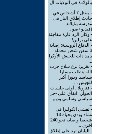
بالولادة في الولايات ال
...
-
مقتل 7 أشخاص في
حادث إطلاق النار في
مدرسة بتايلاند
(فيديو+صو ...
-
وكان الرد غارة مفاجئة
على برلين!
-
الدفاع الروسية: إصابة
3 سفن شحن محملة
بإمدادات للجيش الأوكرا
...
-
تقرير: نزع سلاح حزب
الله يتطلب مسارا
سياسيا ودورا أكبر
للجيش ...
-
فنزويلا.. أولى جلسات
الحوار.. اتفاق على -حل
سياسي وسلمي وديم
...
-
تفشي الكوليرا في
تشاد يودي بحياة 13
شخصا وإصابة نحو 240
آخري ...
-
اليابان ترد على إطلاق