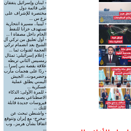
-
لبنان وإسرائيل يتفقان
على قائمة دول
مختصرة للإشراف على
نزع س ...
-
ليبيا.. مسيرة انتحارية
تستهدف خزانا للنفط
الخام داخل مصفاة ا ...
-
أول تعليق من تركي آل
الشيخ بعد انضمام تركي
العجمة لقنوات ثما ...
-
إعلام إسرائيلي: تمثال
رمسيس الثاني تربطه
علاقة بقصة بني إسرا ...
-
ردًا على هجمات مأرب
وحضرموت.. الجيش
اليمني يطلق عملية
عسكرية ...
-
للمرة الأولى: الذكاء
الاصطناعي يصمم
فيروسات جديدة قابلة
للتك ...
-
واشنطن تبحث عن
-مخرج- مع إيران وتتوقع
اتفاقاً بشأن هرمز.. وب
...