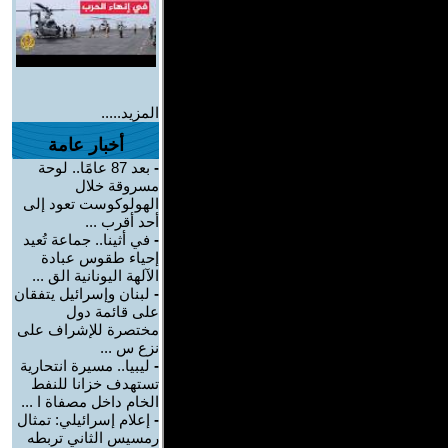
المزيد.....
أخبار عامة
-
بعد 87 عامًا.. لوحة
مسروقة خلال
الهولوكوست تعود إلى
أحد أقرب ...
-
في أثينا.. جماعة تُعيد
إحياء طقوس عبادة
الآلهة اليونانية الق ...
-
لبنان وإسرائيل يتفقان
على قائمة دول
مختصرة للإشراف على
نزع س ...
-
ليبيا.. مسيرة انتحارية
تستهدف خزانا للنفط
الخام داخل مصفاة ا ...
-
إعلام إسرائيلي: تمثال
رمسيس الثاني تربطه