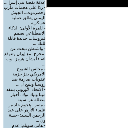
علاقة بقصة بني إسرا ...
-
ردًا على هجمات مأرب
وحضرموت.. الجيش
اليمني يطلق عملية
عسكرية ...
-
للمرة الأولى: الذكاء
الاصطناعي يصمم
فيروسات جديدة قابلة
للتك ...
-
واشنطن تبحث عن
-مخرج- مع إيران وتتوقع
اتفاقاً بشأن هرمز.. وب
...
-
مجلس الشيوخ
الأمريكي يقرّ حزمة
عقوبات صارمة ضد
روسيا ويتيح ل ...
-
الاتحاد الأوروبي ينتقد
ميتا وتيك توك: أخبار
مضللة عن سبتة
-
مصر.. هجوم حاد من
علماء الأزهر على عبد
الرحمن السيد: -خسة
ون ...
-
هانى سويلم: عدم