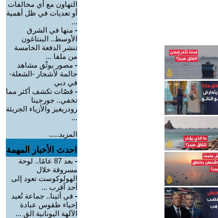
التهاون مع أي مخالفات
أو تعديات في ظل أهمية
...
-
منها في الشرق
الأوسط.. البنتاغون
تنشر الدفعة الخامسة
من ملفا ...
-
مصور يوثّق مشاهد
حالمة لأشجار -الشعلة-
في دبي
-
قصّات تكشف أكثر مما
تخفي.. جورجينا
رودريغيز والأزياء الجريئة
...
المزيد.....
احدث الأخبار المهمة
-
بعد 87 عامًا.. لوحة
مسروقة خلال
الهولوكوست تعود إلى
أحد أقرب ...
-
في أثينا.. جماعة تُعيد
إحياء طقوس عبادة
الآلهة اليونانية الق ...