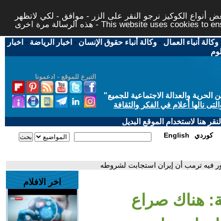
 أنواع الكوكيز نرجو النقر على الزر - موافق - لكي لاتظهر
This website uses cookies to ensure you ge
وكالة أنباء العمال
-
وكالة أنباء حقوق الإنسان
-
اخبار الرياضة
-
اخبار
لوم
التبرع للموقع - ادعمونا
حرية والعدالة الاجتماعية للجميع
"
تى نالها أعلام في الفكر والثقافة
قر هنا لاستخدام الموقع البديل
كوردي
English
صور فيه ترمب أن إيران استجابت لشروطه
اخر الافلام
ة: هناك صراع