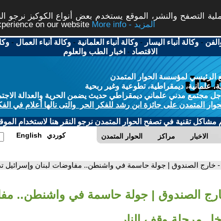
ة التصفح والنشر، الموقع يستخدم بعض أنواع الكوكيز نرجو النق
More info - المزيد
experience on our website
الفن
-
وكالة أنباء اليسار
-
وكالة أنباء العلمانية
-
وكالة أنباء العمال
-
وكا
الاقتصاد
-
اخبار الطب والعلوم
 الرئيسي لمؤسسة الحوار المتمدن
، علمانية، ديمقراطية، تطوعية وغير ربحية
ل مجتمع مدني علماني ديمقراطي حديث يضمن الحرية والعدالة الاجتم
حوار المتمدن على جائزة ابن رشد للفكر الحر والتى نالها أعلام في الفك
م مشاكل تقنية في تصفح الحوار المتمدن نرجو النقر هنا لاستخدام الموقع
كوردي
English
الاخبار
مراكز
الحوار المتمدن
- خارج الصندوق | جولة حاسمة في واشنطن.. مفاوضات لبنان وإسرائيل تد
ارج الصندوق | جولة حاسمة في واشنطن.. مفا
خل مرحلة وقف النار