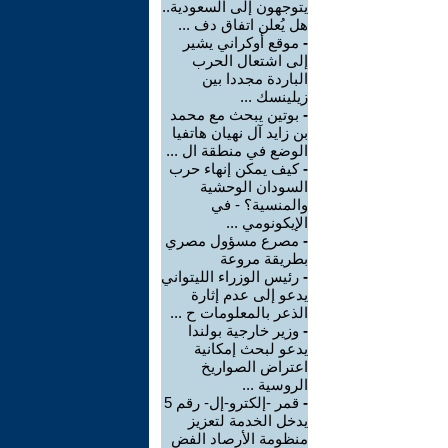
يتوجهون إلى السعودية..
هل يُعلن اتفاق دف ...
-
موقع أوكراني يشير
إلى اشتعال الحرب
الباردة مجددا بين
زيلينسك ...
-
بوتين يبحث مع محمد
بن زايد آل نهيان هاتفيا
الوضع في منطقة ال ...
-
كيف يمكن إنهاء حرب
السودان الوحشية
والمنسية؟ - في
الإيكونومي ...
-
مصرع مسؤول مصري
بطريقة مروعة
-
رئيس الوزراء الليتواني
يدعو إلى عدم إثارة
الذعر بالمعلومات ح ...
-
وزير خارجية بولندا
يدعو لبحث إمكانية
اعتراض الصواريخ
الروسية ...
-
قمر -إلكترو-إل- رقم 5
يدخل الخدمة لتعزيز
منظومة الأرصاد الفض