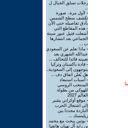
رحلات تسلق الجبال ل
...
-
لأول مرة.. صورة
تكشف سطح الشمس
بأدق تفاصيله حتى الآن
-
هذه المقاطع التي
أشعلت فتيل عبور سبتة
الجماعي بعد انتشارها
ب ...
-
ماذا نعلم عن السعودي
عبدالله الشهري بعد
تعيينه قائدا للتحالف ...
-
قادة باكستان وتركيا
يتوجهون إلى السعودية..
هل يُعلن اتفاق دف ...
-
أسباب استبعاد
ا
المنتخب الروسي
للهوكي من بطولة
العالم 2027
-
موقع أوكراني يشير
إلى اشتعال الحرب
الباردة مجددا بين
زيلينسك ...
-
بوتين يبحث مع محمد
بن زايد آل نهيان هاتفيا