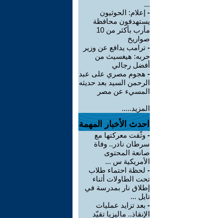
...
-
إعلام: الحوثيون
يستهدفون محافظة
مأرب بأكثر من 10
صواريخ
-
ترامب يدافع عن وزير
حربه: هيغسيث من
أفضل رجالي
-
هجوم مصري على عبد
الرحمن السيد بعد حديثه
المسيء عن مصر
المزيد.....
احدث الأخبار المهمة
-
وثّقت معركتها مع
سرطان نادر.. وفاة
صانعة المحتوى
الأمريكية س ...
-
لحظة احتماء طلاب
تحت الطاولات أثناء
إطلاق نار بمدرسة في
تايل ...
-
بعد تزايد عمليات
الإنقاذ.. ماليزيا تقيّد