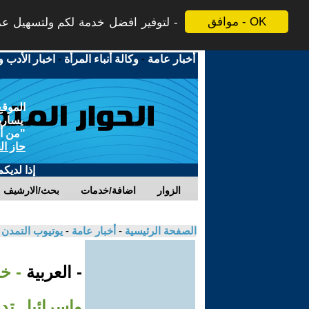
موافق - OK
لتوفير افضل خدمة لكم ولتسهيل عملي
أخبار عامة
-
وكالة أنباء المرأة
-
اخبار الأدب و
الموقع
يسارية
"من أج
حاز ال
إذا لديك
الزوار
اضافة/خدمات
بحث/الارشيف
الصفحة الرئيسية
-
أخبار عامة
-
يوتيوب التمدن
- العربية
- خ
وإسرائيل تد