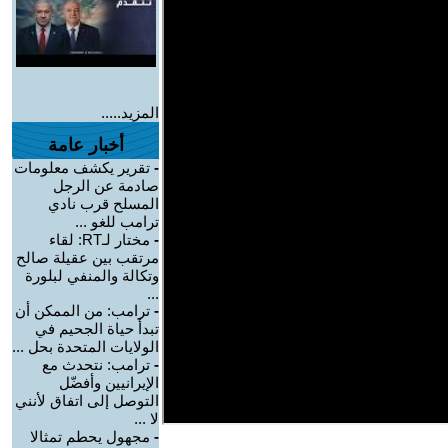
المزيد.....
أخبار عامة
-
تقرير يكشف معلومات
صادمة عن الرجل
المسلح قرب نادي
ترامب للغو ...
-
مختار لـRT: لقاء
مرتقب بين عقيلة صالح
وتكالة والمنفي لبلورة
...
-
ترامب: من الممكن أن
تبدأ حياة الجحيم في
الولايات المتحدة بحل ...
-
ترامب: نتحدث مع
الإيرانيين وأفضّل
التوصل إلى اتفاق لأنني
لا ...
-
مجهول يحطم تمثالا