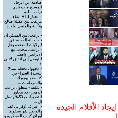
صادمة عن الرجل
المسلح قرب نادي
ترامب للغو ...
-
مختار لـRT: لقاء
مرتقب بين عقيلة صالح
وتكالة والمنفي لبلورة
...
-
ترامب: من الممكن أن
تبدأ حياة الجحيم في
الولايات المتحدة بحل ...
-
ترامب: نتحدث مع
الإيرانيين وأفضّل
التوصل إلى اتفاق لأنني
لا ...
-
مجهول يحطم تمثالا
للسيدة العذراء في
كنيسة بنيويورك
والشرطة ت ...
-
تكلفة -أسطول ترامب
الذهبي- قد تتجاوز
التقديرات بـ50% وتصل
إل ...
جاد الأفلام الجيدة
-
اعتراف أوكراني ثقيل:
زالوجني يقر بسقوط
ا
أوراق كييف العسكرية و