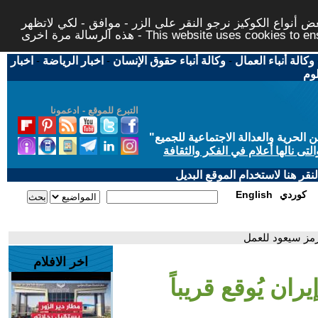
 أنواع الكوكيز نرجو النقر على الزر - موافق - لكي لاتظهر
This website uses cookies to ensure you ge
وكالة أنباء العمال
-
وكالة أنباء حقوق الإنسان
-
اخبار الرياضة
-
اخبار
لوم
التبرع للموقع - ادعمونا
حرية والعدالة الاجتماعية للجميع
"
تى نالها أعلام في الفكر والثقافة
قر هنا لاستخدام الموقع البديل
كوردي
English
هرمز سيعود للعمل
اخر الافلام
ران يُوقع قريباً