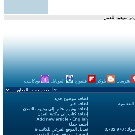
هرمز سيعود للعمل
بنترست
بلوكر
فليبورد
الموبايل
بودكاست
اضافة موضوع جديد
التضامنية
اضافة خبر
إضافة يوتيوب-فلم إلى يوتيوب التمدن
إضافة كتاب إلى مكتبة التمدن
Add new article - English
أضف حملة
3,732,97
تعديل الموقع الفرعي للكاتب-ة
ابحث في موقع الحوار المتمدن