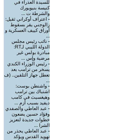
للسيدة العذراء في
كنيسة بنيويورك
والشرطة ت ...
-
اعتراف أوكراني ثقيل:
زالوجني يقر بسقوط
أوراق كييف العسكرية و
...
-
نائب رئيس مجلس
الدولة الليبي لـRT:
مبادرة بولس غير
مرضية وإس ...
-
رئيس الوزراء الكندي
يسخر من ترامب بعد
تعطل جهاز التلقين.. (ف
...
-
واشنطن بوست:
اشتباك بين ترامب
وهيغسيث في كامب
ديفيد بسبب أزم ...
-
عبد العاطي والصفدي
وفؤاد حسين يضعون
خطوات جديدة لتعزيز
الشرا ...
-
عبد العاطي يحذر من
تهويد القدس ويؤكد