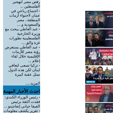
رفض مصر لتهجير
الفلسطين ...
-
اجتماع رباعي في
عمان لاحتواء أزمات
المنطقة.. مصر
والسعودية و ...
-
عبد العاطي يبحث مع
وزيرة الخارجية
الفلسطينية تطورات
غزة والق ...
-
عبد العاطي يستعرض
رؤية مصر للأزمات
الإقليمية خلال لقاء
إعلام ...
-
تركيا تسعى لتعافي
لبنان لكن هذه الدول
تمثل عقبة كبيرة
المزيد.....
احدث الأخبار المهمة
-
رئيس الوزراء الكندي:
فقدت الثقة برئيس
الفيفا جياني إنفانتينو ...
-
تقرير يكشف معلومات