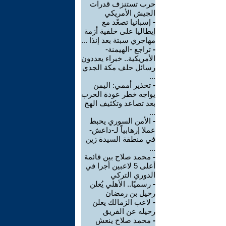
حرب تستنزف قدرات
الجيش الأمريكي
-
إسبانيا تصعّد مع
إيطاليا على خلفية أزمة
مهاجري سبتة بعد إنذا ...
-
تراجع -الهيمنة-
الأمريكية.. خبراء يعددون
رسائل حلف مكة الجدي
...
-
تحذير أممي: اليمن
يواجه خطر عودة الحرب
بعد تصاعد وتكثيف الهج
...
-
الأمن السوري يحبط
عملا إرهابياً لـ-داعش-
في منطقة السيدة زين
...
-
محمد صلاح بين قائمة
أعلى 5 لاعبين أجرا في
الدوري التركي
-
رسميًا.. الأهلي يُعلن
رحيل بن رمضان
-
لاعب الزمالك يعلن
رحيله عن الفريق
-
محمد صلاح ينعش