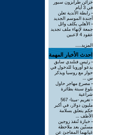
خزائن طرابزون سبور
في 3 أيام
-
رابطة الأندية تعلن
أجندة الموسم الجديد
-
الأهلي يكلف وائل
جمعة لإنهاء ملف تجديد
عقود 4 لاعبين
المزيد.....
احدث الأخبار المهمة
-
رئيس فنلندي سابق
يدعو أوروبا للدخول في
حوار مع روسيا ويذكر
س ...
-
مصرع مهاجر حاول
بلوغ سبتة بطائرة
شراعية
-
تغريم -ميتا- 567
مليون دولار، في أكبر
حكم يتعلق بسلامة
الأطف ...
-
خبازة تُنقذ زوجين
مسنّين بعد ملاحظة
غيابهما المفاجئ عن