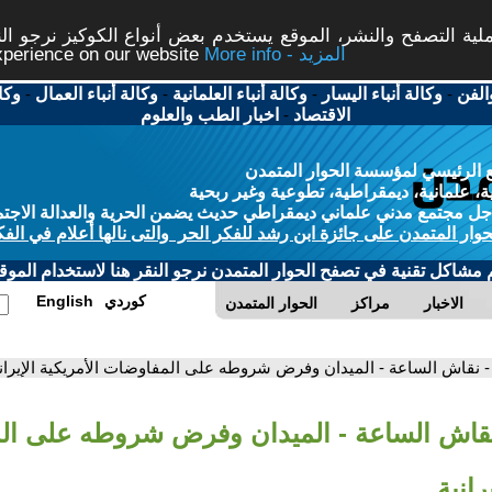
ة التصفح والنشر، الموقع يستخدم بعض أنواع الكوكيز نرجو النق
More info - المزيد
experience on our website
الفن
-
وكالة أنباء اليسار
-
وكالة أنباء العلمانية
-
وكالة أنباء العمال
-
وكا
الاقتصاد
-
اخبار الطب والعلوم
 الرئيسي لمؤسسة الحوار المتمدن
، علمانية، ديمقراطية، تطوعية وغير ربحية
ل مجتمع مدني علماني ديمقراطي حديث يضمن الحرية والعدالة الاجتم
حوار المتمدن على جائزة ابن رشد للفكر الحر والتى نالها أعلام في الفك
م مشاكل تقنية في تصفح الحوار المتمدن نرجو النقر هنا لاستخدام الموقع
كوردي
English
الاخبار
مراكز
الحوار المتمدن
- نقاش الساعة - الميدان وفرض شروطه على المفاوضات الأمريكية الإيران
نقاش الساعة - الميدان وفرض شروطه على ال
رانية