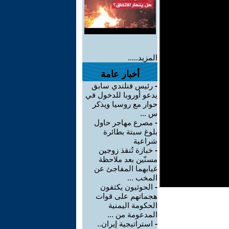
المزيد.....
أخبار عامة
-
رئيس فنلندي سابق
يدعو أوروبا للدخول في
حوار مع روسيا ويذكر
س ...
-
مصرع مهاجر حاول
بلوغ سبتة بطائرة
شراعية
-
خبازة تُنقذ زوجين
مسنّين بعد ملاحظة
غيابهما المفاجئ عن
المخب ...
-
الحوثيون يكثفون
هجماتهم على قوات
الحكومة اليمنية
المدعومة من ...
-
استراتيجية إيران..