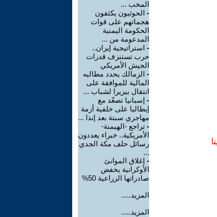
المخب ...
-
الحوثيون يكثفون
هجماتهم على قوات
الحكومة اليمنية
المدعومة من ...
-
استراتيجية إيران..
حرب تستنزف قدرات
الجيش الأمريكي
-
الزمالك يحدد مطالبه
المالية للموافقة على
انتقال بيزيرا لشباب ...
-
إسبانيا تصعّد مع
إيطاليا على خلفية أزمة
مهاجري سبتة بعد إنذا ...
-
تراجع -الهيمنة-
الأمريكية.. خبراء يعددون
ا
رسائل حلف مكة الجدي
...
-
إغلاق الموانئ
الأوكرانية يخفض
صادراتها الزراعية 50%
المزيد.....
المزيد.....