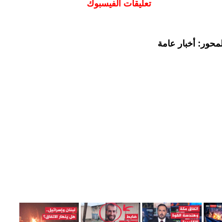
تعليقات الفيسبوك
محور: أخبار عامة