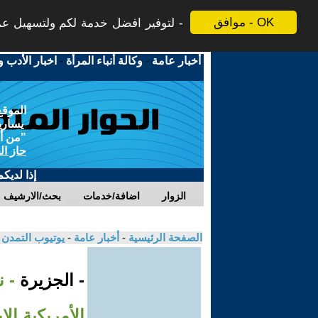
موافق - OK
لتوفير افضل خدمة لكم ولتسهيل عملي
أخبار عامة
-
وكالة أنباء المرأة
-
اخبار الأدب و
الموقع
يسارية
"من أج
حاز ال
إذا لديك
الزوار
اضافة/خدمات
بحث/الارشيف
الصفحة الرئيسية
-
أخبار عامة
-
يوتيوب التمدن
- الجزيرة
- 
الأمريكية الإي