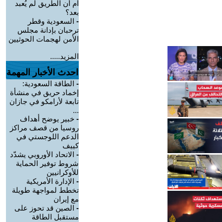
أم أن الطريق لم يُعبد
بعد؟
-
السعودية وقطر
ترحبان بإدانة مجلس
الأمن لهجمات الحوثيين
المزيد.....
احدث الأخبار المهمة
-
الطاقة السعودية:
إخماد حريق في منشأة
تابعة لأرامكو في جازان
...
-
خبير يوضح أهداف
روسيا من قصف مراكز
الدعم اللوجستي في
كييف
-
الاتحاد الأوروبي يشدّد
شروط توفير الحماية
للأوكرانيين
-
الإدارة الأمريكية
تخطط لمواجهة طويلة
مع إيران
-
الصين قد تحوز على
مستقبل الطاقة