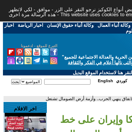
 أنواع الكوكيز نرجو النقر على الزر - موافق - لكي لاتظهر
This website uses cookies to ensure you ge
وكالة أنباء العمال
-
وكالة أنباء حقوق الإنسان
-
اخبار الرياضة
-
اخبار
لوم
التبرع للموقع - ادعمونا
حرية والعدالة الاجتماعية للجميع
"
تى نالها أعلام في الفكر والثقافة
قر هنا لاستخدام الموقع البديل
كوردي
English
 لاتفاق ينهي الحرب.. وأزمة أرض الصومال تشتعل
اخر الافلام
كا وإيران على خط