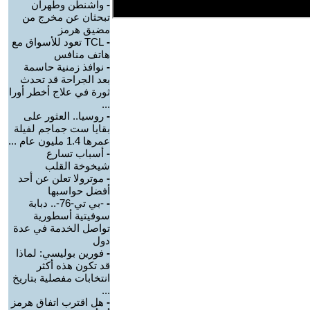
-
واشنطن وطهران
تبحثان عن مخرج من
مضيق هرمز
-
TCL تعود للأسواق مع
هاتف منافس
-
نوافذ زمنية حاسمة
بعد الجراحة قد تحدث
ثورة في علاج أخطر أورا
...
-
روسيا.. العثور على
بقايا ست جماجم لفيلة
عمرها 1.4 مليون عام ...
-
أسباب تسارع
شيخوخة القلب
-
موترولا تعلن عن أحد
أفضل حواسبها
-
-بي تي-76-.. دبابة
سوفيتية أسطورية
تواصل الخدمة في عدة
دول
-
فورين بوليسي: لماذا
قد تكون هذه أكثر
انتخابات مفصلية بتاريخ
...
-
هل اقترب اتفاق هرمز