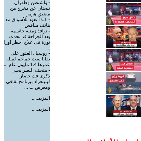
-
واشنطن وطهران
تبحثان عن مخرج من
مضيق هرمز
-
TCL تعود للأسواق مع
هاتف منافس
-
نوافذ زمنية حاسمة
بعد الجراحة قد تحدث
ثورة في علاج أخطر أورا
...
-
روسيا.. العثور على
بقايا ست جماجم لفيلة
عمرها 1.4 مليون عام ...
-
متحف النصر يحيي
ذكرى فك حصار
لينينغراد ببرنامج ثقافي
ومعرض ت ...
المزيد.....
المزيد.....