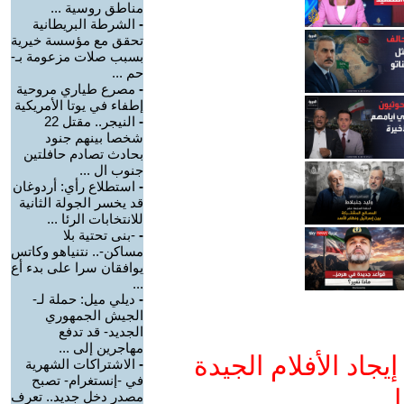
مناطق روسية ...
-
الشرطة البريطانية
تحقق مع مؤسسة خيرية
بسبب صلات مزعومة بـ-
حم ...
-
مصرع طياري مروحية
إطفاء في يوتا الأمريكية
-
النيجر.. مقتل 22
شخصا بينهم جنود
بحادث تصادم حافلتين
جنوب ال ...
-
استطلاع رأي: أردوغان
قد يخسر الجولة الثانية
للانتخابات الرئا ...
-
-بنى تحتية بلا
مساكن-.. نتنياهو وكاتس
يوافقان سرا على بدء أع
...
-
ديلي ميل: حملة لـ-
الجيش الجمهوري
الجديد- قد تدفع
مهاجرين إلى ...
جاد الأفلام الجيدة
-
الاشتراكات الشهرية
في -إنستغرام- تصبح
ا
مصدر دخل جديد.. تعرف