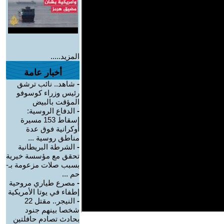
المزيد.....
أخبار عامة
-
شاهد.. نائب ترشق
رئيس وزراء كوسوفو
المؤقت بالبيض
-
الدفاع الروسية:
إسقاط 153 مسيرة
أوكرانية فوق عدة
مناطق روسية ...
-
الشرطة البريطانية
تحقق مع مؤسسة خيرية
بسبب صلات مزعومة بـ-
حم ...
-
مصرع طياري مروحية
إطفاء في يوتا الأمريكية
-
النيجر.. مقتل 22
شخصا بينهم جنود
بحادث تصادم حافلتين