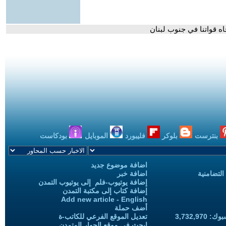
ه قواتنا في جنوب لبنان
بنترست
بلوكر
فليبورد
الموبايل
بودكاست
اضافة موضوع جديد
التضامنية
اضافة خبر
إضافة يوتيوب-فلم إلى يوتيوب التمدن
إضافة كتاب إلى مكتبة التمدن
Add new article - English
أضف حملة
3,732,97
تعديل الموقع الفرعي للكاتب-ة
ابحث في موقع الحوار المتمدن