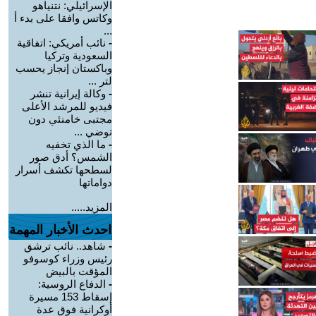
الإسرائيلي: نتنياهو
وكاتس وافقا على بدء أ
...
-
نائب أمريكي: اتفاقية
السعودية وتركيا
وباكستان إنجاز يحسب
لتر ...
-
وكالة إيرانية تنشر
فيديو للمرشد الأعلى
مجتبى خامنئي دون
توضي ...
-
ما الذي تخفيه
الشمس؟ أدق صور
لسطحها تكشف أسرار
دواماتها
المزيد.....
احدث الأخبار المهمة
-
شاهد.. نائب ترشق
رئيس وزراء كوسوفو
المؤقت بالبيض
-
الدفاع الروسية:
إسقاط 153 مسيرة
أوكرانية فوق عدة