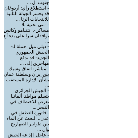
جنوب ال ...
-
استطلاع رأي: أردوغان
قد يخسر الجولة الثانية
للانتخابات الرئا ...
-
-بنى تحتية بلا
مساكن-.. نتنياهو وكاتس
يوافقان سرا على بدء أع
...
-
ديلي ميل: حملة لـ-
الجيش الجمهوري
الجديد- قد تدفع
مهاجرين إلى ...
-
مباشر: اتفاق وشيك
بين إيران وسلطنة عمان
بشأن الإدارة المستقب
...
-
الجيش الجزائري
يتسلم مواطنا ألمانيا
تعرض للاختطاف في
النيجر ...
-
فاتورة العطش في
عدن.. البحث عن الماء
بين طوابير الصهاريج
وال ...
-
عاجل | إذاعة الجيش