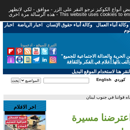
 أنواع الكوكيز نرجو النقر على الزر - موافق - لكي لاتظهر
This website uses cookies to ensure you ge
وكالة أنباء العمال
-
وكالة أنباء حقوق الإنسان
-
اخبار الرياضة
-
اخبار
لوم
التبرع للموقع - ادعمونا
حرية والعدالة الاجتماعية للجميع
"
تى نالها أعلام في الفكر والثقافة
قر هنا لاستخدام الموقع البديل
كوردي
English
ه قواتنا في جنوب لبنان
اخر الافلام
اعترضنا مسيرة