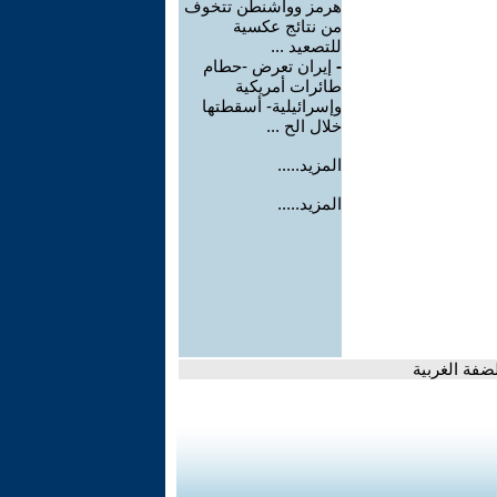
هرمز وواشنطن تتخوف
من نتائج عكسية
للتصعيد ...
-
إيران تعرض -حطام
طائرات أمريكية
وإسرائيلية- أسقطتها
خلال الح ...
المزيد.....
المزيد.....