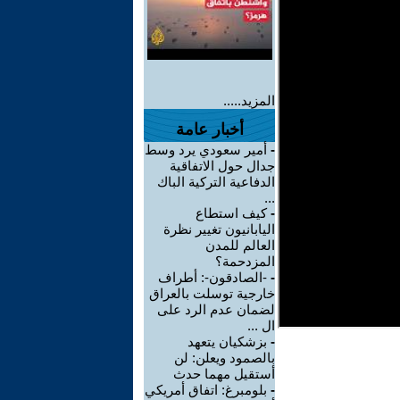
المزيد.....
أخبار عامة
-
أمير سعودي يرد وسط
جدال حول الاتفاقية
الدفاعية التركية الباك
...
-
كيف استطاع
اليابانيون تغيير نظرة
العالم للمدن
المزدحمة؟
-
-الصادقون-: أطراف
خارجية توسلت بالعراق
لضمان عدم الرد على
ال ...
-
بزشكيان يتعهد
بالصمود ويعلن: لن
أستقيل مهما حدث
-
بلومبرغ: اتفاق أمريكي