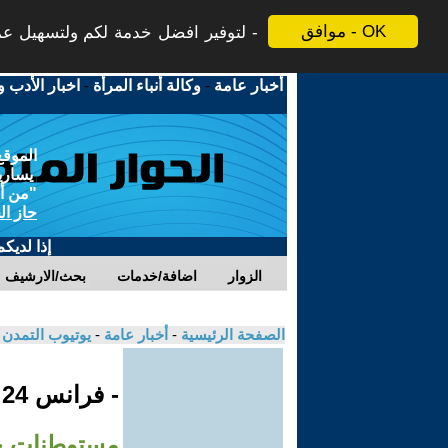
موافق - OK
لتوفير افضل خدمة لكم ولتسهيل عملي
أخبار عامة
-
وكالة أنباء المرأة
-
اخبار الأدب و
الموقع
يسارية
"من أج
حاز ال
إذا لديك
الزوار
اضافة/خدمات
بحث/الارشيف
الصفحة الرئيسية
-
أخبار عامة
-
يوتيوب التمدن
- فرانس 24
مستوطنات جد