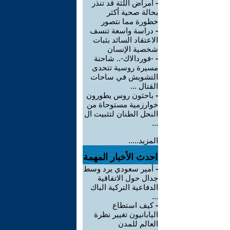
-
أمراض اللثة قد تنذر
بحالة صحية أكثر
خطورة مما نتصور
-
دراسة واسعة تنسف
الاعتقاد السائد بثبات
شخصية الإنسان
-
-فوردالاك-.. شاحنة
مسيرة روسية تتحدى
التشويش في ساحات
القتال ...
-
باحثون روس يطورون
خوارزمية مستوحاة من
النحل الطنان لتثبيت ال
...
المزيد.....
احدث الأخبار المهمة
-
أمير سعودي يرد وسط
جدال حول الاتفاقية
الدفاعية التركية الباك
...
-
كيف استطاع
اليابانيون تغيير نظرة
العالم للمدن