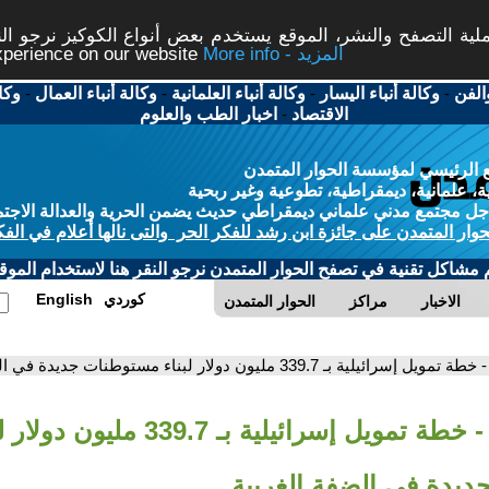
ة التصفح والنشر، الموقع يستخدم بعض أنواع الكوكيز نرجو النق
More info - المزيد
experience on our website
الفن
-
وكالة أنباء اليسار
-
وكالة أنباء العلمانية
-
وكالة أنباء العمال
-
وكا
الاقتصاد
-
اخبار الطب والعلوم
 الرئيسي لمؤسسة الحوار المتمدن
، علمانية، ديمقراطية، تطوعية وغير ربحية
ل مجتمع مدني علماني ديمقراطي حديث يضمن الحرية والعدالة الاجتم
حوار المتمدن على جائزة ابن رشد للفكر الحر والتى نالها أعلام في الفك
م مشاكل تقنية في تصفح الحوار المتمدن نرجو النقر هنا لاستخدام الموقع
كوردي
English
الاخبار
مراكز
الحوار المتمدن
- خطة تمويل إسرائيلية بـ 339.7 مليون دولار لبناء مستوطنات جديدة في الضفة الغربية
- خطة تمويل إسرائيلية بـ 339.7 مليون د
يدة في الضفة الغربية