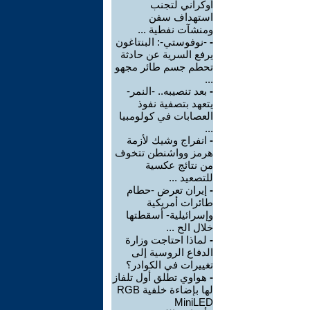
أوكراني لتجنب
استهداف سفن
ومنشآت نفطية ...
-
-نوفوستي-: البنتاغون
يرفع السرية عن حادثة
تحطم جسم طائر مجهو
...
-
بعد تنصيبه.. -النمر-
يتعهد بتصفية نفوذ
العصابات في كولومبيا
...
-
انفراج وشيك لأزمة
هرمز وواشنطن تتخوف
من نتائج عكسية
للتصعيد ...
-
إيران تعرض -حطام
طائرات أمريكية
وإسرائيلية- أسقطتها
خلال الح ...
-
لماذا احتاجت وزارة
الدفاع الروسية إلى
تغييرات في الكوادر؟
-
هواوي تطلق أول تلفاز
لها بإضاءة خلفية RGB
MiniLED