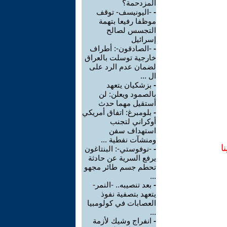
المزدحمة؟
-
-اليونيسف- توقف
موظفا رفيعا بتهمة
التجسس لصالح
إسرائيل
-
-الصادقون-: أطراف
خارجية توسلت بالعراق
لضمان عدم الرد على
ال ...
-
بزشكيان يتعهد
بالصمود ويعلن: لن
أستقيل مهما حدث
-
بلومبرغ: اتفاق أمريكي
أوكراني لتجنب
استهداف سفن
ومنشآت نفطية ...
ا
-
-نوفوستي-: البنتاغون
يرفع السرية عن حادثة
تحطم جسم طائر مجهو
...
-
بعد تنصيبه.. -النمر-
يتعهد بتصفية نفوذ
العصابات في كولومبيا
...
-
انفراج وشيك لأزمة