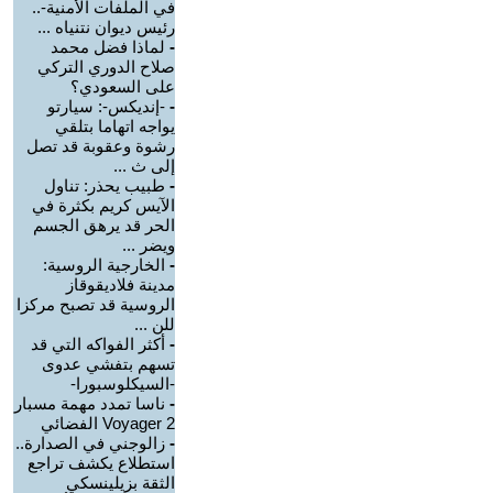
في الملفات الأمنية-..
رئيس ديوان نتنياه ...
-
لماذا فضل محمد
صلاح الدوري التركي
على السعودي؟
-
-إنديكس-: سيارتو
يواجه اتهاما بتلقي
رشوة وعقوبة قد تصل
إلى ث ...
-
طبيب يحذر: تناول
الآيس كريم بكثرة في
الحر قد يرهق الجسم
ويضر ...
-
الخارجية الروسية:
مدينة فلاديقوقاز
الروسية قد تصبح مركزا
للن ...
-
أكثر الفواكه التي قد
تسهم بتفشي عدوى
-السيكلوسبورا-
-
ناسا تمدد مهمة مسبار
Voyager 2 الفضائي
-
زالوجني في الصدارة..
استطلاع يكشف تراجع
الثقة بزيلينسكي