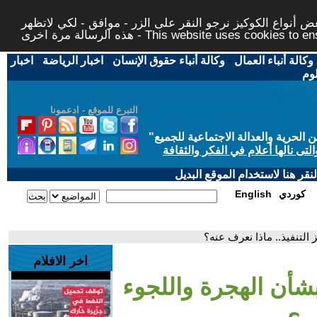
 أنواع الكوكيز نرجو النقر على الزر - موافق - لكي لاتظهر
This website uses cookies to ensure you ge
وكالة أنباء العمال
-
وكالة أنباء حقوق الإنسان
-
اخبار الرياضة
-
اخبار
لوم
التبرع للموقع - ادعمونا
حرية والعدالة الاجتماعية للجميع
"
تى نالها أعلام في الفكر والثقافة
قر هنا لاستخدام الموقع البديل
كوردي
English
 التنفيذ.. ماذا نعرف عنه؟
اخر الافلام
بشأن الهجرة واللجوء