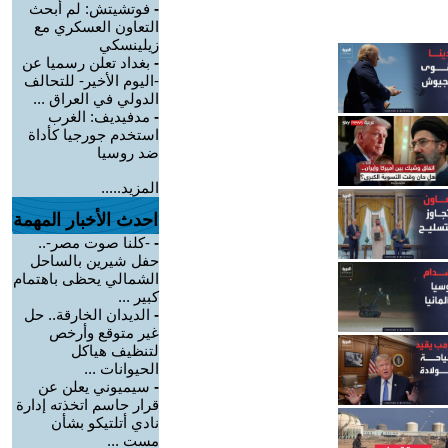
-
فوتشيتش: لم أبحث
التعاون العسكري مع
زيلينسكي
-
بغداد تعلن رسميا عن
-اليوم الأخير- للتحالف
الدولي في العراق ...
-
مدفيديف: الغرب
استخدم جورجيا كأداة
ضد روسيا
المزيد.....
احدث الأخبار المهمة
-
-كلنا صوت مصر-..
حفل شيرين بالساحل
الشمالي يحظى باهتمام
كبير ...
-
الديدان الخارقة.. حل
غير متوقع وأرخص
لتنظيف هياكل
الحيوانات ...
-
سيميوني يعلن عن
قرار حاسم اتخذته إدارة
نادي أتلتيكو بشأن
مست ...