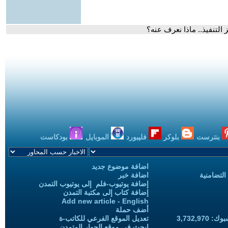
 التنفيذ.. ماذا نعرف عنه؟
بنترست
بلوكر
فليبورد
الموبايل
بودكاست
اضافة موضوع جديد
التضامنية
اضافة خبر
إضافة يوتيوب-فلم إلى يوتيوب التمدن
إضافة كتاب إلى مكتبة التمدن
Add new article - English
أضف حملة
3,732,97
تعديل الموقع الفرعي للكاتب-ة
ابحث في موقع الحوار المتمدن