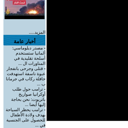
المزيد.....
أخبار عامة
-
مصدر دبلوماسي:
ألمانيا ستستخدم
أسلحة تقليدية في
المناورات ال ...
-
قتلى وجرحى بانفجار
عبوة ناسفة استهدفت
حافلة ركاب في جرمانا
ب ...
-
ترامب حول طلب
أوكرانيا صواريخ
باتريوت: نحن بحاجة
إليها أيضا ...
-
ترامب يحظر السياحة
بهدف ولادة الأطفال
للحصول على الجنسية
في ...