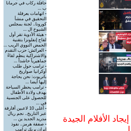
حافلة ركاب في جرمانا
ب ...
-
اتهامات بعرقلة
التحقيق في منشأ
كورونا.. لجنة بمجلس
الشيوخ ال ...
-
هيئة الأدوية تقر أول
لقاح إنفلونزا بتقنية
الحمض النووي الريب ...
-
العرائش: حزب التقدم
والاشتراكية ينظم لقاءً
جماهيرياً حاشداً ...
-
ترامب حول طلب
أوكرانيا صواريخ
باتريوت: نحن بحاجة
إليها أيضا ...
-
ترامب يحظر السياحة
بهدف ولادة الأطفال
للحصول على الجنسية
في ...
-
أغلى 10 لاعبين أفارقة
عبر التاريخ.. نجم ريال
جاد الأفلام الجيدة
مدريد الجديد ين ...
-
صفقة هرمز.. نفوذ
ا
إيران يربك ترامب