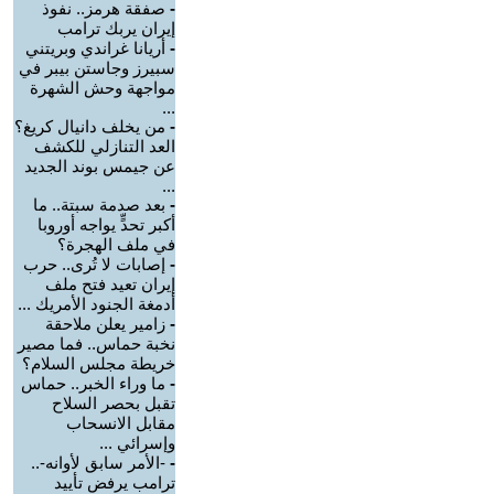
-
صفقة هرمز.. نفوذ
إيران يربك ترامب
-
أريانا غراندي وبريتني
سبيرز وجاستن بيبر في
مواجهة وحش الشهرة
...
-
من يخلف دانيال كريغ؟
العد التنازلي للكشف
عن جيمس بوند الجديد
...
-
بعد صدمة سبتة.. ما
أكبر تحدٍّ يواجه أوروبا
في ملف الهجرة؟
-
إصابات لا تُرى.. حرب
إيران تعيد فتح ملف
أدمغة الجنود الأمريك ...
-
زامير يعلن ملاحقة
نخبة حماس.. فما مصير
خريطة مجلس السلام؟
-
ما وراء الخبر.. حماس
تقبل بحصر السلاح
مقابل الانسحاب
وإسرائي ...
-
-الأمر سابق لأوانه-..
ترامب يرفض تأييد