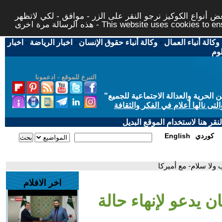
 أنواع الكوكيز نرجو النقر على الزر - موافق - لكي لاتظهر
This website uses cookies to ensure you ge
وكالة أنباء العمال
-
وكالة أنباء حقوق الإنسان
-
اخبار الرياضة
-
اخبار
لوم
التبرع للموقع - ادعمونا
حرية والعدالة الاجتماعية للجميع
"
تى نالها أعلام في الفكر والثقافة
قر هنا لاستخدام الموقع البديل
كوردي
English
ب ولا سلام- مع أميركا
اخر الافلام
ان يدعو لإنهاء حالة