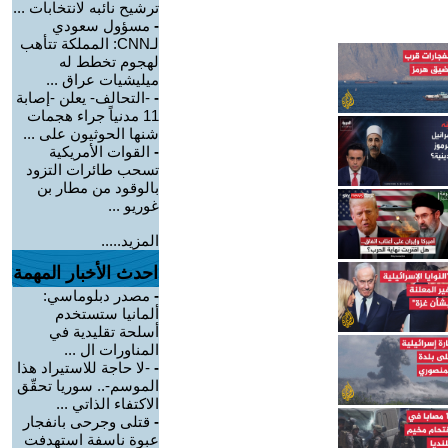
ترشيح نائبه لانتخابات ...
-
مسؤول سعودي
لـCNN: المملكة تتأهب
لهجوم تخطط له
ميليشيات عراق ...
-
-التحالف- يعلن -إصابة
11 مدنياً جراء هجمات
شنها الحوثيون على ...
-
القوات الأمريكية
تسحب طائرات التزود
بالوقود من مطار بن
غوريو ...
المزيد.....
احدث الأخبار المهمة
-
مصدر دبلوماسي:
ألمانيا ستستخدم
أسلحة تقليدية في
المناورات ال ...
-
-لا حاجة للاستيراد هذا
الموسم-.. سوريا تحقّق
الاكتفاء الذاتي ...
-
قتلى وجرحى بانفجار
عبوة ناسفة استهدفت