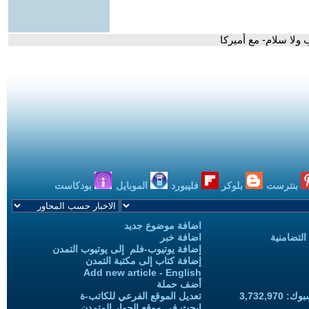
ب ولا سلام- مع أميركا
بنترست
بلوكر
فليبورد
الموبايل
بودكاست
اضافة موضوع جديد
التضامنية
اضافة خبر
إضافة يوتيوب-فلم إلى يوتيوب التمدن
إضافة كتاب إلى مكتبة التمدن
Add new article - English
أضف حملة
3,732,97
تعديل الموقع الفرعي للكاتب-ة
ابحث في موقع الحوار المتمدن