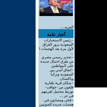
المزيد.....
أخبار عامة
-
رئيس الاستخبارات
السعودية يزور العراق
لأول مرة بعد الهجمات ا
...
-
تحذير رسمي مصري
من طرق احتيال جديدة
على المواطنين
-
اتفاق أمني بين
السعودية وتركيا
وباكستان
-
سكان قرية بلغارية
قلقون من -عواقب-
توريط محتمل لقريتهم
في حر ...
-
قتلى ومصابون في
هجمات جديدة للحوثيين