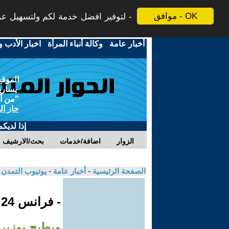
موافق - OK
لتوفير افضل خدمة لكم ولتسهيل عملي
أخبار عامة
-
وكالة أنباء المرأة
-
اخبار الأدب و
الموقع
يسارية
"من أج
حاز ال
إذا لديك
الزوار
اضافة/خدمات
بحث/الارشيف
الصفحة الرئيسية
-
أخبار عامة
-
يوتيوب التمدن
- فرانس 24
ويطيح بوزير 