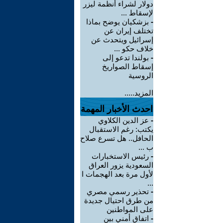
دولار لشراء أنظمة ليزر
لإسقاط ...
-
بزشكيان يوضح بماذا
تختلف إيران عن
إسرائيل ويتحدث عن
خلاف حكو ...
-
بولندا تدعو إلى
إسقاط الصواريخ
الروسية
المزيد.....
احدث الأخبار المهمة
-
عز الدين الكلاوي
يكتب: رغم الاستقبال
الحافل.. هل تسرع صلاح
ب ...
-
رئيس الاستخبارات
السعودية يزور العراق
لأول مرة بعد الهجمات ا
...
-
تحذير رسمي مصري
من طرق احتيال جديدة
على المواطنين
-
اتفاق أمني بين