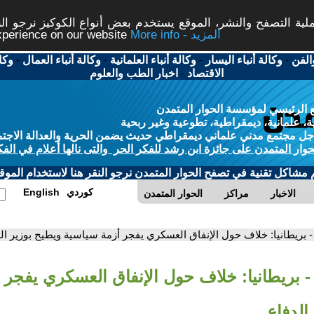
ة التصفح والنشر، الموقع يستخدم بعض أنواع الكوكيز نرجو النق
More info - المزيد
experience on our website
الفن
-
وكالة أنباء اليسار
-
وكالة أنباء العلمانية
-
وكالة أنباء العمال
-
وكا
الاقتصاد
-
اخبار الطب والعلوم
 الرئيسي لمؤسسة الحوار المتمدن
، علمانية، ديمقراطية، تطوعية وغير ربحية
ل مجتمع مدني علماني ديمقراطي حديث يضمن الحرية والعدالة الاجتم
حوار المتمدن على جائزة ابن رشد للفكر الحر والتى نالها أعلام في الفك
م مشاكل تقنية في تصفح الحوار المتمدن نرجو النقر هنا لاستخدام الموقع
كوردي
English
الاخبار
مراكز
الحوار المتمدن
- بريطانيا: خلاف حول الإنفاق العسكري يفجر أزمة سياسية ويطيح بوزير ال
- بريطانيا: خلاف حول الإنفاق العسكري يفجر 
الدفاع