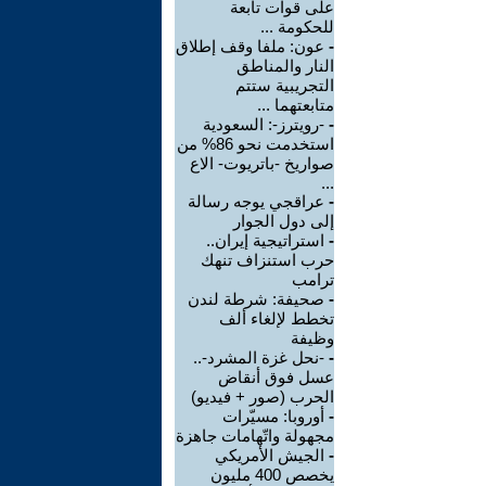
على قوات تابعة
للحكومة ...
-
عون: ملفا وقف إطلاق
النار والمناطق
التجريبية ستتم
متابعتهما ...
-
-رويترز-: السعودية
استخدمت نحو 86% من
صواريخ -باتريوت- الاع
...
-
عراقجي يوجه رسالة
إلى دول الجوار
-
استراتيجية إيران..
حرب استنزاف تنهك
ترامب
-
صحيفة: شرطة لندن
تخطط لإلغاء ألف
وظيفة
-
-نحل غزة المشرد-..
عسل فوق أنقاض
الحرب (صور + فيديو)
-
أوروبا: مسيّرات
مجهولة واتّهامات جاهزة
-
الجيش الأمريكي
يخصص 400 مليون