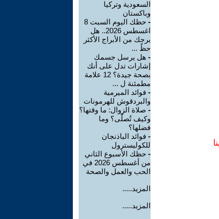
السعودية وتركيا
وباكستان
-
حظك اليوم السبت 8
اغسطس 2026.. هل
برجك من الأبراج الأكثر
حظً ...
-
هل يرسل جسمك
إشارات تدل على أنك
بصحة جيدة؟ 12 علامة
مطمئنة ل ...
-
فوائد الميرمية
والبردقوش للهرمونات
-
صلاة الزوال: ما وقتها؟
وكيف تُصلّى؟ وما
فضلها؟
-
فوائد الباذنجان
ا
للكوليسترول
-
حظك الأسبوع الثاني
من أغسطس 2026 في
الحب والعمل والصحة
المزيد.....
المزيد.....