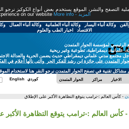
ة التصفح والنشر، الموقع يستخدم بعض أنواع الكوكيز نرجو النق
More info - المزيد
experience on our website
الفن
-
وكالة أنباء اليسار
-
وكالة أنباء العلمانية
-
وكالة أنباء العمال
-
وكا
الاقتصاد
-
اخبار الطب والعلوم
 الرئيسي لمؤسسة الحوار المتمدن
، علمانية، ديمقراطية، تطوعية وغير ربحية
ل مجتمع مدني علماني ديمقراطي حديث يضمن الحرية والعدالة الاجتم
حوار المتمدن على جائزة ابن رشد للفكر الحر والتى نالها أعلام في الفك
م مشاكل تقنية في تصفح الحوار المتمدن نرجو النقر هنا لاستخدام الموقع
كوردي
English
الاخبار
مراكز
الحوار المتمدن
دن
- كأس العالم :-ترامب يتوقع التظاهرة الأكبر على الإطلاق
- كأس العالم :-ترامب يتوقع التظاهرة الأكبر ع