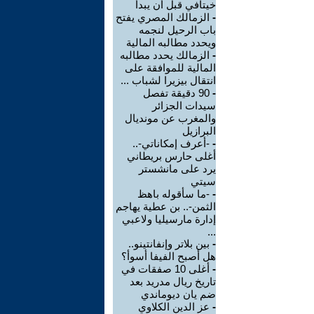
خيتافي قبل أن يبدأ
-
الزمالك المصري يفتح
باب الرحيل لنجمه
ويحدد مطالبه المالية
-
الزمالك يحدد مطالبه
المالية للموافقة على
انتقال بيزيرا لشباب ...
-
90 دقيقة تفصل
سيدات الجزائر
والمغرب عن مونديال
البرازيل
-
-أعرف إمكاناتي-..
أغلى حارس بريطاني
يرد على مانشستر
سيتي
-
-ما سأقوله باهظ
الثمن-.. بن عطية يهاجم
إدارة مارسيليا ولاعبي
...
-
بين بلاتر وإنفانتينو..
هل أصبح الفيفا أسوأ؟
-
أغلى 10 صفقات في
تاريخ ريال مدريد بعد
ضم يان ديوماندي
-
عز الدين الكلاوي