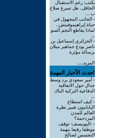
يكتب: رغم الاستقبال
الحافل.. هل تسرع صلاح
ب ...
-
الجانب المجهول في
حياة إبراهيموفيتش..
لماذا يقاطع النجم السو
...
-
الجزائري إسماعيل بن
ناصر يودع جماهير ميلان
برسالة مؤثرة
المزيد.....
احدث الأخبار المهمة
-
أمير سعودي يرد وسط
جدال حول الاتفاقية
الدفاعية التركية الباك
...
-
كيف استطاع
اليابانيون تغيير نظرة
العالم للمدن
المزدحمة؟
-
-اليونيسف- توقف
موظفا رفيعا بتهمة
التجسس لصالح