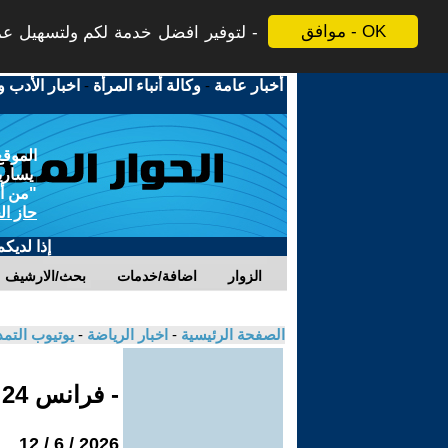
موافق - OK
لتوفير افضل خدمة لكم ولتسهيل عملي
أخبار عامة
-
وكالة أنباء المرأة
-
اخبار الأدب و
الموقع
يسارية
"من أج
حاز ال
إذا لديك
الزوار
اضافة/خدمات
بحث/الارشيف
الصفحة الرئيسية
-
اخبار الرياضة
-
يوتيوب التم
- فرانس 24
2026 / 6 / 12