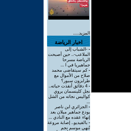
المزيد.....
اخبار الرياضة
-
-الشباب إلى
الملاعب-.. حين أصبحت
الرياضة مسرحا
جماهيريا في ا ...
-
كم سيتقاضى محمد
صلاح من الأموال مع
طرابزون سبور؟
-
4 دقائق أنقذت حياته..
نجل كلينسمان يروي
كواليس نجاته من الشل
...
-
الجزائري ابن ناصر
يودع جماهير ميلان بعد
إنهاء عقده مع النادي ...
-
بالفيديو.. إصابة مروعة
تُنهي موسم نجم