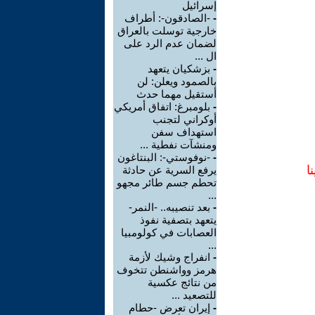
إسرائيل
-
-الصادقون-: أطراف
خارجية توسلت بالعراق
لضمان عدم الرد على
ال ...
-
بزشكيان يتعهد
بالصمود ويعلن: لن
أستقيل مهما حدث
-
بلومبرغ: اتفاق أمريكي
أوكراني لتجنب
استهداف سفن
ومنشآت نفطية ...
-
-نوفوستي-: البنتاغون
ا
يرفع السرية عن حادثة
تحطم جسم طائر مجهو
...
-
بعد تنصيبه.. -النمر-
يتعهد بتصفية نفوذ
العصابات في كولومبيا
...
-
انفراج وشيك لأزمة
هرمز وواشنطن تتخوف
من نتائج عكسية
للتصعيد ...
-
إيران تعرض -حطام