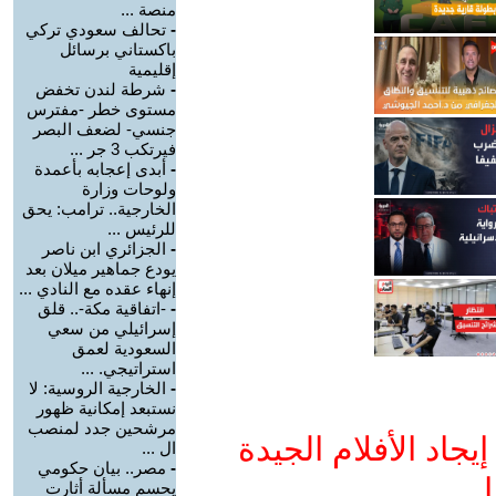
منصة ...
-
تحالف سعودي تركي
باكستاني برسائل
إقليمية
-
شرطة لندن تخفض
مستوى خطر -مفترس
جنسي- لضعف البصر
فيرتكب 3 جر ...
-
أبدى إعجابه بأعمدة
ولوحات وزارة
الخارجية.. ترامب: يحق
للرئيس ...
-
الجزائري ابن ناصر
يودع جماهير ميلان بعد
إنهاء عقده مع النادي ...
-
-اتفاقية مكة-.. قلق
إسرائيلي من سعي
السعودية لعمق
استراتيجي. ...
-
الخارجية الروسية: لا
نستبعد إمكانية ظهور
مرشحين جدد لمنصب
جاد الأفلام الجيدة
ال ...
-
مصر.. بيان حكومي
ا
يحسم مسألة أثارت