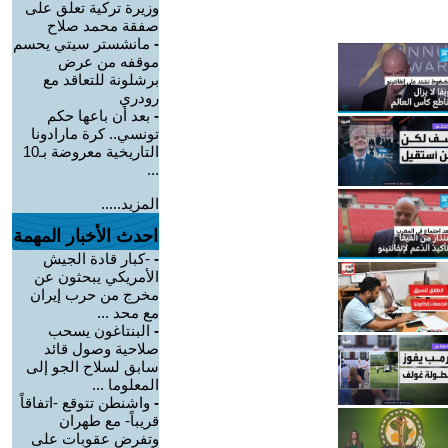
وزيرة تركية تعلق على
صفقة محمد صلاح
-
مانشستر سيتي يحسم
موقفه من عرض
برشلونة للتعاقد مع
رودري
-
بعد أن باعها حكم
تونسي.. كرة مارادونا
التاريخية معروضة بـ10
...
المزيد.....
احدث الأخبار المهمة
-
-كبار قادة الجيش
الأمريكي يبحثون عن
مخرج من حرب إيران
مع محد ...
-
البنتاغون يسحب
صلاحية وصول قائد
سابق لسلاح الجو إلى
المعلوما ...
-
واشنطن تتوقع -اتفاقاً
قريباً- مع طهران
وتفرض عقوبات على