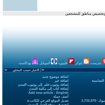
بنترست
بلوكر
فليبورد
الموبايل
بودكاست
اضافة موضوع جديد
التضامنية
اضافة خبر
إضافة يوتيوب-فلم إلى يوتيوب التمدن
إضافة كتاب إلى مكتبة التمدن
Add new article - English
أضف حملة
3,732,97
تعديل الموقع الفرعي للكاتب-ة
ابحث في موقع الحوار المتمدن