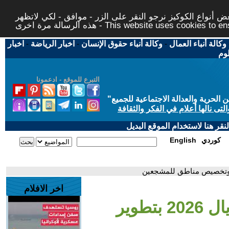
 أنواع الكوكيز نرجو النقر على الزر - موافق - لكي لاتظهر
This website uses cookies to ensure you ge
وكالة أنباء العمال
-
وكالة أنباء حقوق الإنسان
-
اخبار الرياضة
-
اخبار
لوم
التبرع للموقع - ادعمونا
حرية والعدالة الاجتماعية للجميع
"
تى نالها أعلام في الفكر والثقافة
قر هنا لاستخدام الموقع البديل
كوردي
English
اخر الافلام
- تورونتو تستعد لمونديال 2026 بتطوير