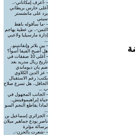
-
-أعرف إمكاناتي-..
أغلى حارس بريطاني
يرد على مانشستر
سيتي
-
-ما سأقوله باهظ
الثمن-.. بن عطية يهاجم
إدارة مارسيليا ولاعبي
...
-
بين بلاتر وإنفانتينو..
ة
هل أصبح الفيفا أسوأ؟
-
أغلى 10 صفقات في
تاريخ ريال مدريد بعد
ضم يان ديوماندي
-
عز الدين الكلاوي
يكتب: رغم الاستقبال
الحافل.. هل تسرع صلاح
ب ...
-
الجانب المجهول في
حياة إبراهيموفيتش..
لماذا يقاطع النجم السو
...
-
الجزائري إسماعيل بن
ناصر يودع جماهير ميلان
برسالة مؤثرة
-
-شعرت بالحزن-..