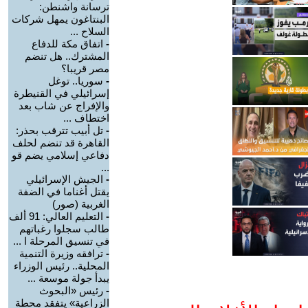
ترسانة واشنطن:
البنتاغون يمهل شركات
السلاح ...
-
اتفاق مكة للدفاع
المشترك.. هل تنضم
مصر قريبا؟
-
سوريا.. توغل
إسرائيلي في القنيطرة
والإفراج عن شاب بعد
اختطاف ...
-
تل أبيب تترقب بحذر:
القاهرة قد تنضم لحلف
دفاعي إسلامي يضم قو
...
-
الجيش الإسرائيلي
يقتل أغناما في الضفة
الغربية (صور)
-
التعليم العالي: 91 ألف
طالب سجلوا رغباتهم
في تنسيق المرحلة ا ...
-
ترافقه وزيرة التنمية
المحلية.. رئيس الوزراء
يبدأ جولة موسعة ...
-
رئيس «البحوث
الزراعية» يتفقد محطة