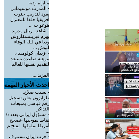
مباراة ودية
-
المدرب موسيماني
يعود لتدريب جنوب
أفريقيا خلفا للمعتزل
هوغو ب ...
-
شاهد.. ريال مدريد
يهزم فيرينتسفاروش
وديا في ليلة الوفاء
لبوش ...
-
-زيدان كولومبيا-..
موهبة صاعدة تستعد
لتقديم نفسها للعالم
المزيد.....
احدث الأخبار المهمة
-
بسبب صلاح..
طرابزون يعلن تسجيل
رقم قياسي بمبيعات
التذاكر
-
مسؤول إيراني يعدد 6
نقاط بموجبها -تصحح
أمريكا سلوكها- لفتح م
...
-
حرب إيران تستنزف