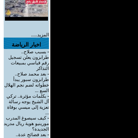
المزيد.....
اخبار الرياضة
-
بسبب صلاح..
طرابزون يعلن تسجيل
رقم قياسي بمبيعات
التذاكر
-
بعد محمد صلاح..
طرابزون سبور يبدأ
خطواته لضم نجم الهلال
السع ...
-
بكلمات مؤثرة.. تركي
آل الشيخ يوجه رسالة
تعزية إلى ميسي بوفاة
...
-
كيف سيصوغ المدرب
مورينيو هوية ريال مدريد
الجديدة؟
-
بعد فضائح عدة..