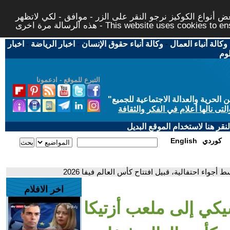
 أنواع الكوكيز نرجو النقر على الزر - موافق - لكي لاتظهر
This website uses cookies to ensure you ge
وكالة أنباء العمال
-
وكالة أنباء حقوق الإنسان
-
اخبار الرياضة
-
اخبار
لوم
التبرع للموقع - ادعمونا
حرية والعدالة الاجتماعية للجميع
"
تى نالها أعلام في الفكر والثقافة
قر هنا لاستخدام الموقع البديل
كوردي
English
اء احتفالية، قبيل افتتاح كأس العالم فيفا 2026
اخر الافلام
ي إلى ملعب أزتيكا