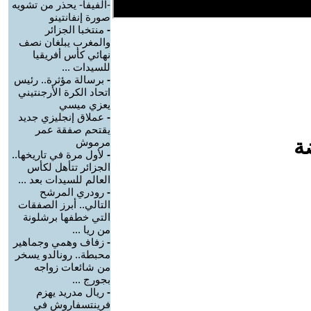
-الفيفا- يحذر من تشويه
صورة إنفانتينو
-
منتخبا الجزائر
والمغرب يبلغان نصف
نهائي كأس أفريقيا
للسيدات ...
-
برسالة مؤثرة.. رئيس
اتحاد الكرة الأرجنتيني
يعزي ميسي
-
عملاق إنجليزي جديد
يقتحم صفقة عمر
ة
مرموش
-
لأول مرة في تاريخها..
الجزائر تتأهل لكأس
العالم للسيدات بعد ...
-
رودري المرشح
التالي.. أبرز الصفقات
التي خطفها برشلونة
من ريا ...
-
زفاف وهمي وجماهير
محبطة.. رونالدو يسخر
من شائعات زواجه
بجورج ...
-
ريال مدريد يهزم
فرينتسفاروش في