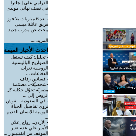
الدرامي على إنجلترا
في نصف نهائي موندي
...
-
بعد 6 مباريات بلا فوز..
فريق عائلة ميسي
يبحث عن مدرب جديد
المزيد.....
احدث الأخبار المهمة
-
تحليل: كيف تستغل
الصواريخ الباليستية
الروسية ثغرات
الدفاعات ...
-
فساتين زفاف
-شخصيّة-.. مصمّمة
مصريّة تحوّل حكاية كل
عروس إلى ...
-
في السعودية.. نقوش
تروي تفاصيل الحياة
اليومية للإنسان القديم
...
-
الأردن.. رواج إعلان
الأمير علي عدم تغير
الموقف من انفنتينو ر ...