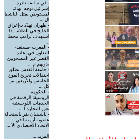
-
في سابقة نادرة..
إسرائيل توجه اتهامًا
لمستوطن بقتل الناشط
ال ...
-
طهران تهدّد بـ-إغراق
الخليج في الظلام- إذا
استهدف ترامب محطا
...
-
المغرب -مستعد-
للتعاون في إعادة
القصر غير المصحوبين
بذويهم م ...
-
جامعة القدس تطلق
احتفالات تخريج الفوج
الخامس والأربعين من
كل ...
-
الحكومة
الروسية: الرقمنة في
الخدمات اللوجستية
تعزز التجارة ا ...
-
باشينيان يقر باستحالة
عضوية أرمينيا في
الاتحاد الاقتصادي الأ ...
المزيد.....