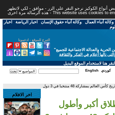
 أنواع الكوكيز نرجو النقر على الزر - موافق - لكي لاتظهر
This website uses cookies to ensure you ge
وكالة أنباء العمال
-
وكالة أنباء حقوق الإنسان
-
اخبار الرياضة
-
اخبار
لوم
التبرع للموقع - ادعمونا
حرية والعدالة الاجتماعية للجميع
"
تى نالها أعلام في الفكر والثقافة
قر هنا لاستخدام الموقع البديل
كوردي
English
اخر الافلام
ال2026: انطلاق أكبر وأطول