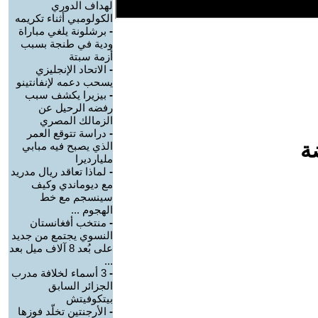
لهداف الدوري
الكولومبي أثناء تكريمه
-
برشلونة يلغي مباراة
ودية في طنجة بسبب
أزمة سبتة
-
الاتحاد الإنجليزي
يسحب دعمه لإنفانتينو
-
بيزيرا يكشف سبب
رفضه الرحيل عن
الزمالك المصري
-
دراسة تتوقع العمر
ة
الذي يصبح فيه مبابي
مليارديرا
-
لماذا تعاقد ريال مدريد
مع ديوماندي وكيف
سينسجم مع خط
الهجوم ...
-
منتخب أفغانستان
النسوي يجتمع من جديد
على بُعد 8 آلاف ميل بعد
...
-
3 أسماء لخلافة مدرب
الجزائر السابق
بيتكوفيتش
-
الأرجنتين تخلّد فوزها