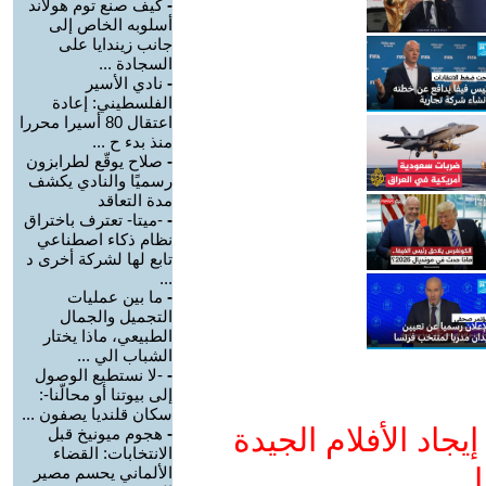
-
كيف صنع توم هولاند
أسلوبه الخاص إلى
جانب زيندايا على
السجادة ...
-
نادي الأسير
الفلسطيني: إعادة
اعتقال 80 أسيرا محررا
منذ بدء ح ...
-
صلاح يوقّع لطرابزون
رسميًا والنادي يكشف
مدة التعاقد
-
-ميتا- تعترف باختراق
نظام ذكاء اصطناعي
تابع لها لشركة أخرى د
...
-
ما بين عمليات
التجميل والجمال
الطبيعي، ماذا يختار
الشباب الي ...
-
-لا نستطيع الوصول
إلى بيوتنا أو محالّنا-:
سكان قلنديا يصفون ...
جاد الأفلام الجيدة
-
هجوم ميونيخ قبل
الانتخابات: القضاء
ا
الألماني يحسم مصير