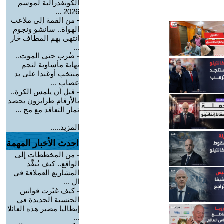
الكونفدرالية لموسم
2026 ...
-
من القمة إلى ملاعب
الهواة.. سانشو ونجوم
انتهى بهم المطاف خار
...
-
ضُرب حتى الموت..
نهاية مأساوية لنجم
منتخب أوغندا على يد
عصاب ...
-
قبل أن يلمس الكرة..
بالأرقام طرابزون يحصد
ثمار التعاقد مع مح ...
المزيد.....
احدث الأخبار المهمة
-
من المخططات إلى
الواقع.. كيف تُنفَّذ
المشاريع العملاقة في
ال ...
-
كيف غيّرت قوانين
الجنسية الجديدة في
إيطاليا مصير هذه العائلا
...