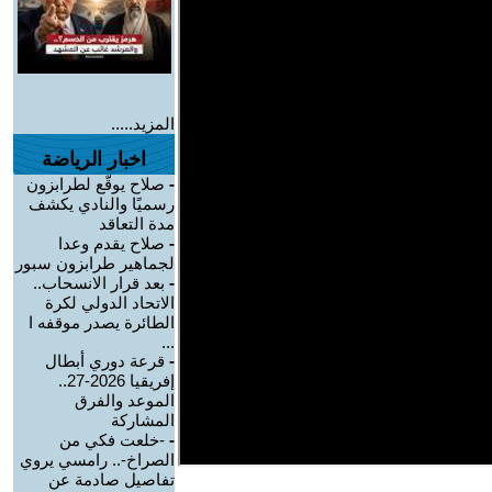
المزيد.....
اخبار الرياضة
-
صلاح يوقّع لطرابزون
رسميًا والنادي يكشف
مدة التعاقد
-
صلاح يقدم وعدا
لجماهير طرابزون سبور
-
بعد قرار الانسحاب..
الاتحاد الدولي لكرة
الطائرة يصدر موقفه ا
...
-
قرعة دوري أبطال
إفريقيا 2026-27..
الموعد والفرق
المشاركة
-
-خلعت فكي من
الصراخ-.. رامسي يروي
تفاصيل صادمة عن