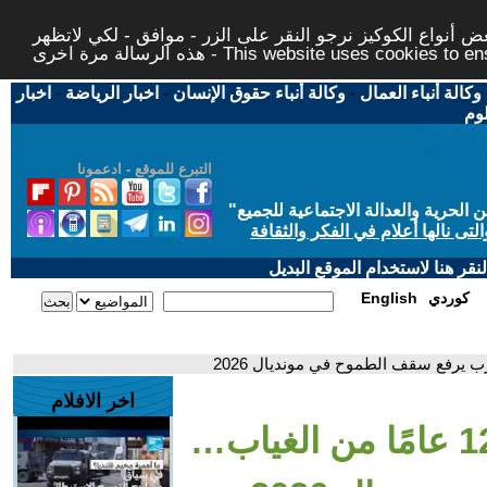
 أنواع الكوكيز نرجو النقر على الزر - موافق - لكي لاتظهر
This website uses cookies to ensure you ge
وكالة أنباء العمال
-
وكالة أنباء حقوق الإنسان
-
اخبار الرياضة
-
اخبار
لوم
التبرع للموقع - ادعمونا
حرية والعدالة الاجتماعية للجميع
"
تى نالها أعلام في الفكر والثقافة
قر هنا لاستخدام الموقع البديل
كوردي
English
اخر الافلام
- الجزائر تعود بعد 12 عامًا من الغياب…