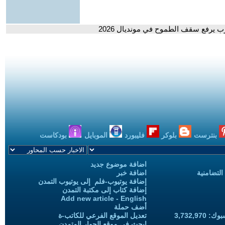
بنترست
بلوكر
فليبورد
الموبايل
بودكاست
اضافة موضوع جديد
التضامنية
اضافة خبر
إضافة يوتيوب-فلم إلى يوتيوب التمدن
إضافة كتاب إلى مكتبة التمدن
Add new article - English
أضف حملة
3,732,97
تعديل الموقع الفرعي للكاتب-ة
ابحث في موقع الحوار المتمدن