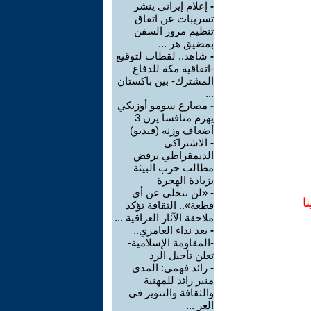
-
إعلام إيراني ينشر
تسريبات عن اتفاق
تنظيم مرور السفن
بمضيق هر ...
-
شاهد.. لقطات لتوقيع
-اتفاقية مكة للدفاع
المشترك- بين باكستان
...
-
مصارع سومو أوزبكي
يهزم منافسا يزن 3
أضعاف وزنه (فيديو)
-
الاشتراكي
الديمقراطي يرفض
مطالب حزب البيئة
بزيادة الهجرة
-
«لن نتخلى عن أي
ا
قطعة».. الثقافة تؤكد
ملاحقة الآثار العراقية ...
-
بعد نداء العامري..
-المقاومة الإسلامية-
تعلن تأجيل الرد
-
رائد فهمي: المدى
منبر رائد للمهنية
والثقافة والتنوير في
العر ...