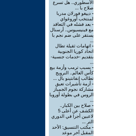
الأسطوري.. هل تسرع
صلاح با ...
-
دييغو فورلان مدربا
لمنتخب أوروغواي
-
بعد فشله في التعاقد
مع فينيسيوس.. أرسنال
يستقر على ضم نجم با
...
-
اتهامات ثقيلة تطال
اتحاد كوريا الجنوبية
بتقديم -خدمات جنسية-
...
-
بسبب ترمب وأزمة بيع
كأس العالم.. النرويج
تطالب إنفانتينو بال ...
-
أزمة تأشيرات تعيق
مشاركة نجوم الجمباز
الروس في بطولة أوروبا
...
-
صلاح بين الكبار..
الكشف عن أعلى 5
لاعبين أجرا في الدوري
التر ...
-
مكتب التنسيق: الأحد
المقبل آخر موعد