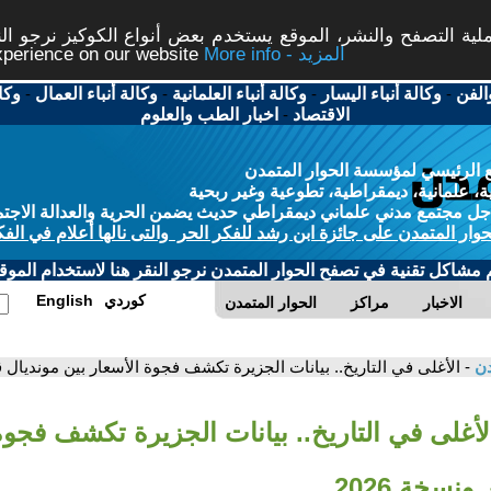
ة التصفح والنشر، الموقع يستخدم بعض أنواع الكوكيز نرجو النق
More info - المزيد
experience on our website
الفن
-
وكالة أنباء اليسار
-
وكالة أنباء العلمانية
-
وكالة أنباء العمال
-
وكا
الاقتصاد
-
اخبار الطب والعلوم
 الرئيسي لمؤسسة الحوار المتمدن
، علمانية، ديمقراطية، تطوعية وغير ربحية
ل مجتمع مدني علماني ديمقراطي حديث يضمن الحرية والعدالة الاجتم
حوار المتمدن على جائزة ابن رشد للفكر الحر والتى نالها أعلام في الفك
م مشاكل تقنية في تصفح الحوار المتمدن نرجو النقر هنا لاستخدام الموقع
كوردي
English
الاخبار
مراكز
الحوار المتمدن
دن
- الأغلى في التاريخ.. بيانات الجزيرة تكشف فجوة الأسعار بين مونديال قط
لأغلى في التاريخ.. بيانات الجزيرة تكشف فجوة
نسخة 2026