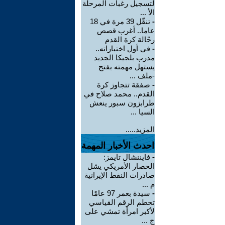
لتسجيل رغبات المرحلة
الأ ...
-
تنقّل 39 مرة في 18
عاما.. أغرب قصص
رحّالة كرة القدم
-
في أول اختباراته..
مدرب بلجيكا الجديد
يستهل مهمته بفتح
-ملف ...
-
صفقة تتجاوز كرة
القدم.. محمد صلاح في
طرابزون سبور ينعش
السيا ...
المزيد.....
احدث الأخبار المهمة
-
فايننشال تايمز:
الحصار الأمريكي يشل
صادرات النفط الإيرانية
م ...
-
سيدة بعمر 97 عامًا
تحطم الرقم القياسي
لأكبر امرأة تمشي على
ج ...