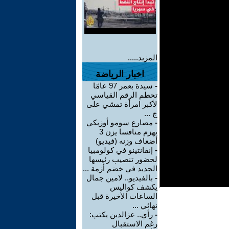
المزيد.....
اخبار الرياضة
-
سيدة بعمر 97 عامًا
تحطم الرقم القياسي
لأكبر امرأة تمشي على
ج ...
-
مصارع سومو أوزبكي
يهزم منافسا يزن 3
أضعاف وزنه (فيديو)
-
إنفانتينو في كولومبيا
لحضور تنصيب رئيسها
الجديد في خضم أزمة ...
-
بالفيديو.. لامين جمال
يكشف كواليس
الساعات الأخيرة قبل
نهائي ...
-
رأي.. عزالدين يكتب:
رغم الاستقبال