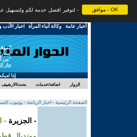
موافق - OK
لتوفير افضل خدمة لكم ولتسهيل عملي
أخبار عامة
-
وكالة أنباء المرأة
-
اخبار الأدب و
الموقع
يسارية
"من أج
حاز ال
إذا لديك
الزوار
اضافة/خدمات
بحث/الارشيف
الصفحة الرئيسية
-
اخبار الرياضة
-
يوتيوب التم
- الجزيرة
- ا
مونديال قطر و