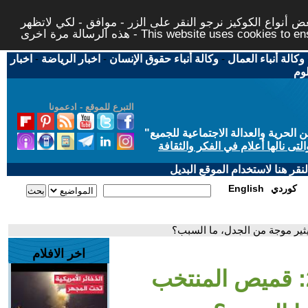
 أنواع الكوكيز نرجو النقر على الزر - موافق - لكي لاتظهر
This website uses cookies to ensure you ge
وكالة أنباء العمال
-
وكالة أنباء حقوق الإنسان
-
اخبار الرياضة
-
اخبار
لوم
التبرع للموقع - ادعمونا
حرية والعدالة الاجتماعية للجميع
"
تى نالها أعلام في الفكر والثقافة
قر هنا لاستخدام الموقع البديل
كوردي
English
اخر الافلام
- كأس العالم 2026: قميص المنتخب