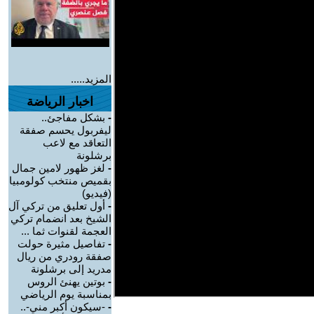
المزيد.....
اخبار الرياضة
-
بشكل مفاجئ..
ليفربول يحسم صفقة
التعاقد مع لاعب
برشلونة
-
لغز ظهور لامين جمال
بقميص منتخب كولومبيا
(فيديو)
-
أول تعليق من تركي آل
الشيخ بعد انضمام تركي
العجمة لقنوات ثما ...
-
تفاصيل مثيرة حولت
صفقة رودري من ريال
مدريد إلى برشلونة
-
بوتين يهنئ الروس
بمناسبة يوم الرياضي
-
-سيكون أكبر مني-..