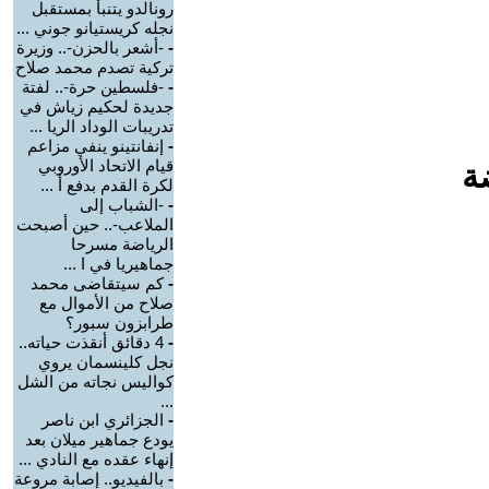
رونالدو يتنبأ بمستقبل
نجله كريستيانو جوني ...
-
-أشعر بالحزن-.. وزيرة
تركية تصدم محمد صلاح
-
-فلسطين حرة-.. لفتة
جديدة لحكيم زياش في
تدريبات الوداد الريا ...
-
إنفانتينو ينفي مزاعم
قيام الاتحاد الأوروبي
ة
لكرة القدم بدفع أ ...
-
-الشباب إلى
الملاعب-.. حين أصبحت
الرياضة مسرحا
جماهيريا في ا ...
-
كم سيتقاضى محمد
صلاح من الأموال مع
طرابزون سبور؟
-
4 دقائق أنقذت حياته..
نجل كلينسمان يروي
كواليس نجاته من الشل
...
-
الجزائري ابن ناصر
يودع جماهير ميلان بعد
إنهاء عقده مع النادي ...
-
بالفيديو.. إصابة مروعة