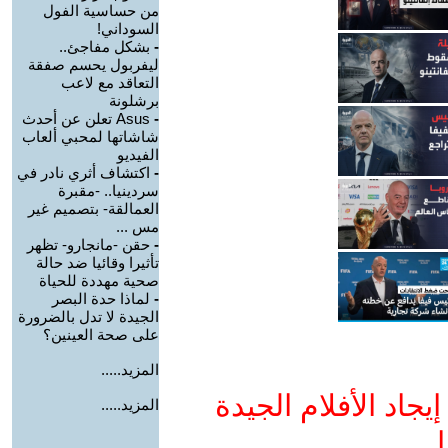
من حساسية الفول
السوداني!
-
بشكل مفاجئ..
ليفربول يحسم صفقة
التعاقد مع لاعب
برشلونة
-
Asus تعلن عن أحدث
شاشاتها لمحبي ألعاب
الفيديو
-
اكتشاف أثري نادر في
سردينيا.. -مقبرة
العمالقة- بتصميم غير
مس ...
-
حقن -مانجارو- تظهر
تأثيرا وقائيا ضد حالة
صحية مهددة للحياة
-
لماذا حدة البصر
الجيدة لا تدل بالضرورة
على صحة العينين؟
المزيد.....
جاد الأفلام الجيدة
المزيد.....
ا