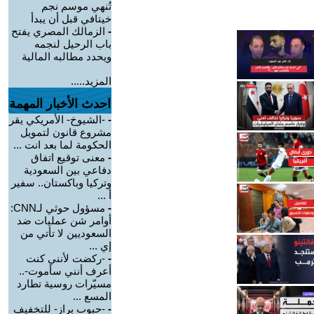
تُنهي موسم نجم
خيتافي قبل أن يبدأ
-
الزمالك المصري يفتح
باب الرحيل لنجمه
ويحدد مطالبه المالية
المزيد.....
احدث الأخبار المهمة
-
-الشيوخ- الأمريكي يقر
مشروع قانون لتمويل
الحكومة لما بعد انت ...
-
معنى توقيع اتفاق
دفاعي بين السعودية
وتركيا وباكستان.. سفير
أ ...
-
مسؤول حوثي لـCNN:
أوامر شن عمليات ضد
السعوديين لا تأتي من
إي ...
-
-ركضت لأنني كنت
أعرف أنني سأموت-..
مسيّرات روسية تطارد
المسع ...
-
-حبوب براز- للتخفيف