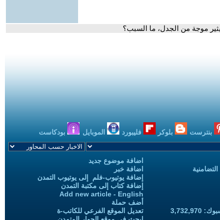
بنترست
بلوكر
فليبورد
الموبايل
بودكاست
اضافة موضوع جديد
التضامنية
اضافة خبر
إضافة يوتيوب-فلم إلى يوتيوب التمدن
إضافة كتاب إلى مكتبة التمدن
Add new article - English
أضف حملة
3,732,97
تعديل الموقع الفرعي للكاتب-ة
ابحث في موقع الحوار المتمدن