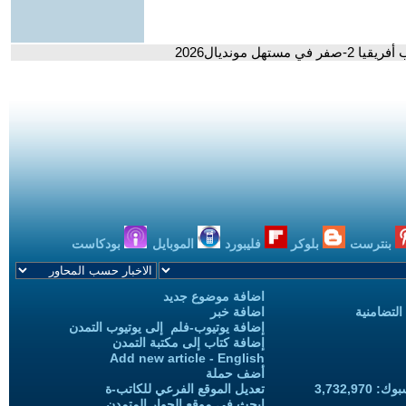
 مونديال2026
بنترست
بلوكر
فليبورد
الموبايل
بودكاست
اضافة موضوع جديد
التضامنية
اضافة خبر
إضافة يوتيوب-فلم إلى يوتيوب التمدن
إضافة كتاب إلى مكتبة التمدن
Add new article - English
أضف حملة
3,732,97
تعديل الموقع الفرعي للكاتب-ة
ابحث في موقع الحوار المتمدن