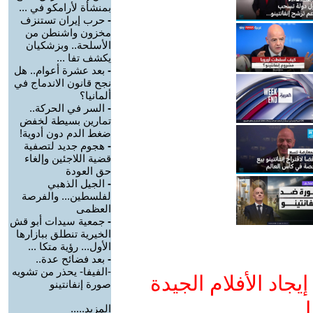
بمنشأة لأرامكو في ...
-
حرب إيران تستنزف
مخزون واشنطن من
الأسلحة.. وبزشكيان
يكشف تفا ...
-
بعد عشرة أعوام.. هل
نجح قانون الاندماج في
ألمانيا؟
-
السر في الحركة..
تمارين بسيطة لخفض
ضغط الدم دون أدوية!
-
هجوم جديد لتصفية
قضية اللاجئين وإلغاء
حق العودة
-
الجيل الذهبي
لفلسطين... والفرصة
العظمى
-
جمعية سيدات أبو قش
الخيرية تنطلق ببازارها
الأول... رؤية متكا ...
-
بعد فضائح عدة..
-الفيفا- يحذر من تشويه
جاد الأفلام الجيدة
صورة إنفانتينو
ا
المزيد.....