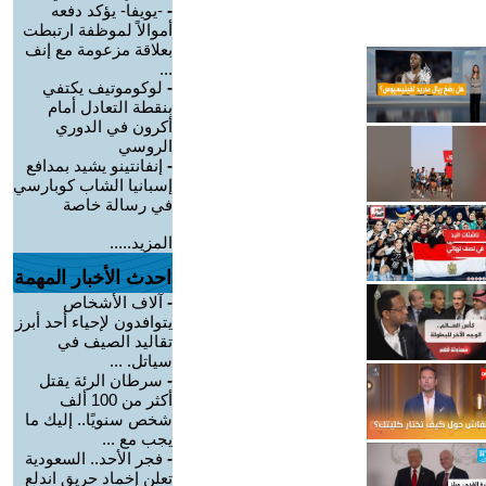
-
-يويفا- يؤكد دفعه
أموالاً لموظفة ارتبطت
بعلاقة مزعومة مع إنف
...
-
لوكوموتيف يكتفي
بنقطة التعادل أمام
أكرون في الدوري
الروسي
-
إنفانتينو يشيد بمدافع
إسبانيا الشاب كوبارسي
في رسالة خاصة
المزيد.....
احدث الأخبار المهمة
-
آلاف الأشخاص
يتوافدون لإحياء أحد أبرز
تقاليد الصيف في
سياتل. ...
-
سرطان الرئة يقتل
أكثر من 100 ألف
شخص سنويًا.. إليك ما
يجب مع ...
-
فجر الأحد.. السعودية
تعلن إخماد حريق اندلع