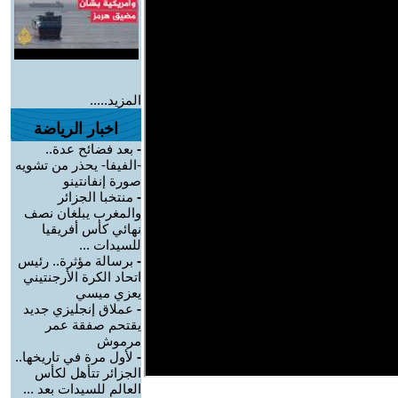
المزيد.....
اخبار الرياضة
-
بعد فضائح عدة..
-الفيفا- يحذر من تشويه
صورة إنفانتينو
-
منتخبا الجزائر
والمغرب يبلغان نصف
نهائي كأس أفريقيا
للسيدات ...
-
برسالة مؤثرة.. رئيس
اتحاد الكرة الأرجنتيني
يعزي ميسي
-
عملاق إنجليزي جديد
يقتحم صفقة عمر
مرموش
-
لأول مرة في تاريخها..
الجزائر تتأهل لكأس
العالم للسيدات بعد ...