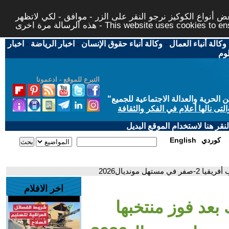
 أنواع الكوكيز نرجو النقر على الزر - موافق - لكي لاتظهر
This website uses cookies to ensure you ge
وكالة أنباء العمال
-
وكالة أنباء حقوق الإنسان
-
اخبار الرياضة
-
اخبار
لوم
التبرع للموقع - ادعمونا
حرية والعدالة الاجتماعية للجميع
"
تى نالها أعلام في الفكر والثقافة
قر هنا لاستخدام الموقع البديل
كوردي
English
 مونديال2026
اخر الافلام
بعد فوز منتخبها