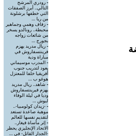
-
رودري المرشح
التالي.. أبرز الصفقات
التي خطفها برشلونة
من ريا ...
-
زفاف وهمي وجماهير
محبطة.. رونالدو يسخر
من شائعات زواجه
بجورج ...
-
ريال مدريد يهزم
ة
فرينتسفاروش في
مباراة ودية
-
المدرب موسيماني
يعود لتدريب جنوب
أفريقيا خلفا للمعتزل
هوغو ب ...
-
شاهد.. ريال مدريد
يهزم فيرينتسفاروش
وديا في ليلة الوفاء
لبوش ...
-
-زيدان كولومبيا-..
موهبة صاعدة تستعد
لتقديم نفسها للعالم
-
إثر مأساة فيغار..
الاتحاد الإنجليزي يحظر
-الجدار القاتل- في ...