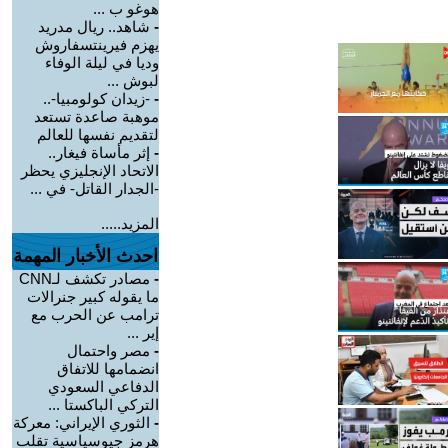
هوغو ب ...
-
شاهد.. ريال مدريد
يهزم فيرينتسفاروش
وديا في ليلة الوفاء
لبوش ...
-
-زيدان كولومبيا-..
موهبة صاعدة تستعد
لتقديم نفسها للعالم
-
إثر مأساة فيغار..
الاتحاد الإنجليزي يحظر
-الجدار القاتل- في ...
المزيد.....
احدث الأخبار المهمة
-
مصادر تكشف لـCNN
ما يقوله كبير جنرالات
ترامب عن الحرب مع
إير ...
-
مصر واحتمال
انضمامها للاتفاق
الدفاعي السعودي
التركي الباكستا ...
-
الثوري الإيراني: معركة
هرمز جيوسياسية تقلب