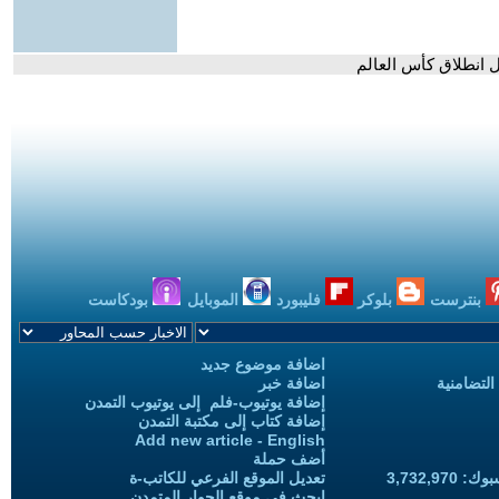
 انطلاق كأس العالم
بنترست
بلوكر
فليبورد
الموبايل
بودكاست
اضافة موضوع جديد
التضامنية
اضافة خبر
إضافة يوتيوب-فلم إلى يوتيوب التمدن
إضافة كتاب إلى مكتبة التمدن
Add new article - English
أضف حملة
3,732,97
تعديل الموقع الفرعي للكاتب-ة
ابحث في موقع الحوار المتمدن