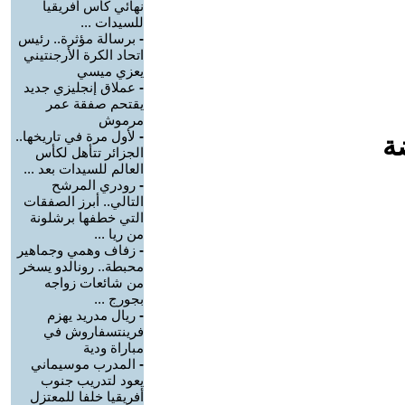
نهائي كأس أفريقيا
للسيدات ...
-
برسالة مؤثرة.. رئيس
اتحاد الكرة الأرجنتيني
يعزي ميسي
-
عملاق إنجليزي جديد
يقتحم صفقة عمر
مرموش
-
لأول مرة في تاريخها..
ة
الجزائر تتأهل لكأس
العالم للسيدات بعد ...
-
رودري المرشح
التالي.. أبرز الصفقات
التي خطفها برشلونة
من ريا ...
-
زفاف وهمي وجماهير
محبطة.. رونالدو يسخر
من شائعات زواجه
بجورج ...
-
ريال مدريد يهزم
فرينتسفاروش في
مباراة ودية
-
المدرب موسيماني
يعود لتدريب جنوب
أفريقيا خلفا للمعتزل