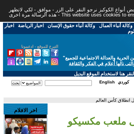
 أنواع الكوكيز نرجو النقر على الزر - موافق - لكي لاتظهر
This website uses cookies to ensure you ge
وكالة أنباء العمال
-
وكالة أنباء حقوق الإنسان
-
اخبار الرياضة
-
اخبار
لوم
التبرع للموقع - ادعمونا
حرية والعدالة الاجتماعية للجميع
"
تى نالها أعلام في الفكر والثقافة
قر هنا لاستخدام الموقع البديل
كوردي
English
 انطلاق كأس العالم
اخر الافلام
إلى ملعب مكسيكو