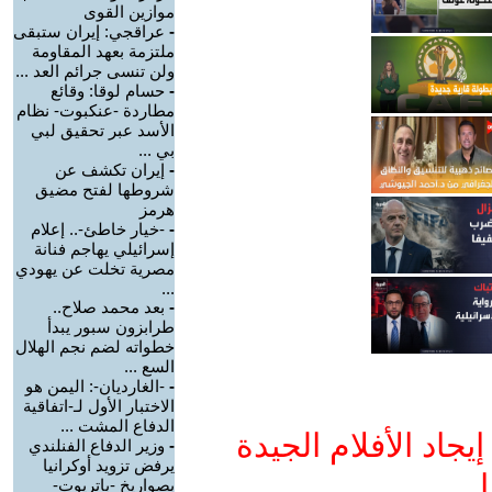
موازين القوى
-
عراقجي: إيران ستبقى
ملتزمة بعهد المقاومة
ولن تنسى جرائم العد ...
-
حسام لوقا: وقائع
مطاردة -عنكبوت- نظام
الأسد عبر تحقيق لبي
بي ...
-
إيران تكشف عن
شروطها لفتح مضيق
هرمز
-
-خيار خاطئ-.. إعلام
إسرائيلي يهاجم فنانة
مصرية تخلت عن يهودي
...
-
بعد محمد صلاح..
طرابزون سبور يبدأ
خطواته لضم نجم الهلال
السع ...
-
-الغارديان-: اليمن هو
الاختبار الأول لـ-اتفاقية
الدفاع المشت ...
جاد الأفلام الجيدة
-
وزير الدفاع الفنلندي
يرفض تزويد أوكرانيا
ا
بصواريخ -باتريوت-