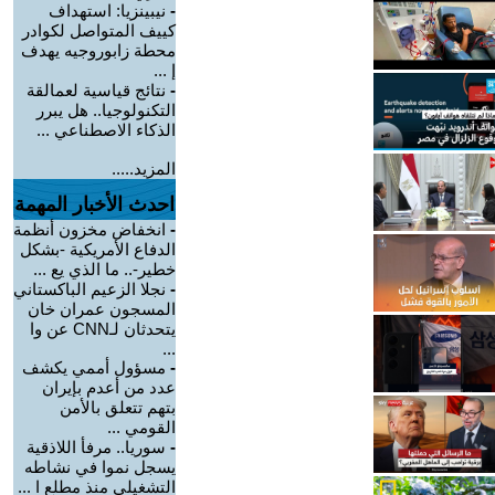
-
نيبينزيا: استهداف
كييف المتواصل لكوادر
محطة زابوروجيه يهدف
إ ...
-
نتائج قياسية لعمالقة
التكنولوجيا.. هل يبرر
الذكاء الاصطناعي ...
المزيد.....
احدث الأخبار المهمة
-
انخفاض مخزون أنظمة
الدفاع الأمريكية -بشكل
خطير-.. ما الذي يع ...
-
نجلا الزعيم الباكستاني
المسجون عمران خان
يتحدثان لـCNN عن وا
...
-
مسؤول أممي يكشف
عدد من أعدم بإيران
بتهم تتعلق بالأمن
القومي ...
-
سوريا.. مرفأ اللاذقية
يسجل نموا في نشاطه
التشغيلي منذ مطلع ا ...