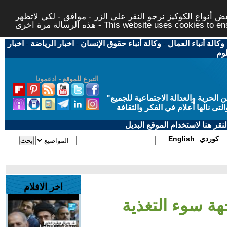
 أنواع الكوكيز نرجو النقر على الزر - موافق - لكي لاتظهر
This website uses cookies to ensure you ge
وكالة أنباء العمال
-
وكالة أنباء حقوق الإنسان
-
اخبار الرياضة
-
اخبار
لوم
التبرع للموقع - ادعمونا
حرية والعدالة الاجتماعية للجميع
"
تى نالها أعلام في الفكر والثقافة
قر هنا لاستخدام الموقع البديل
كوردي
English
اخر الافلام
ة سوء التغذية