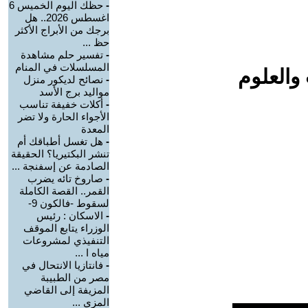
-
حظك اليوم الخميس 6
اغسطس 2026.. هل
برجك من الأبراج الأكثر
حظ ...
-
تفسير حلم مشاهدة
المسلسلات في المنام
والعلوم
-
نصائح لديكور منزل
مواليد برج الأسد‎
-
أكلات خفيفة تناسب
الأجواء الحارة ولا تضر
المعدة
-
هل تغسل أطباقك أم
تنشر البكتيريا؟ الحقيقة
الصادمة عن إسفنجة ...
-
صاروخ تائه يضرب
القمر.. القصة الكاملة
لسقوط -فالكون 9-
-
الاسكان : رئيس
الوزراء يتابع الموقف
التنفيذي لمشروعات
مياه ا ...
-
فانتازيا الانتحال في
مصر من الطبيبة
المزيفة إلى القاضي
المزي ...