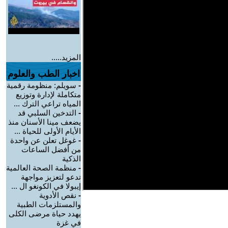
المزيد.....
اخبار الطب والعلوم
-
سويلم: منظومة رقمية
متكاملة لإدارة وتوزيع
المياه تراعي الترك ...
-
التدخين السلبي قد
يضعف مينا الأسنان منذ
الأيام الأولى للحياة ...
-
غوغل تعلن عن واحدة
من أفضل الساعات
الذكية
-
منظمة الصحة العالمية
تدعو لتعزيز مواجهة
إيبولا في الكونغو ال ...
-
نقص الأدوية
والمستلزمات الطبية
يهدد حياة مرضى الكلى
في غزة