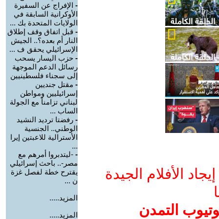
-
الإفراج عن السفيرة
الأوكرانية السابقة في
الولايات المتحدة بك ...
-
قبل اتفاق وقف إطلاق
النار أم بعده؟.. الجيش
الإسرائيلي يحقق ف ...
-
حزب اليسار يسحب
رسائل الدعم الموجهة
إلى سجناء فلسطينيين
-
مقتل جنديين
إسرائيليين ومواطن
لبناني تزامناً مع الجولة
الساب ...
-
رفضتا ترديد النشيد
الوطني.. الجنسية
الأسترالية للاعبتين إيرا
...
-
-ليتدبروا أمرهم مع
مصر-.. باحث إسرائيلي
جاد الأفلام الجيدة
يقترح خطة لفصل غزة
ن ...
ا
المزيد.....
وتيوب التمدن
المزيد.....