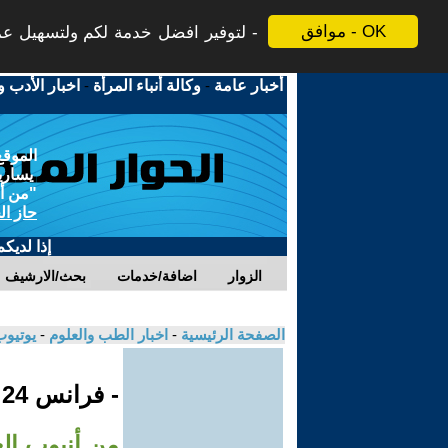
موافق - OK
لتوفير افضل خدمة لكم ولتسهيل عملي
أخبار عامة
-
وكالة أنباء المرأة
-
اخبار الأدب و
الموقع
يسارية
"من أج
حاز ال
إذا لديك
الزوار
اضافة/خدمات
بحث/الارشيف
الصفحة الرئيسية
-
اخبار الطب والعلوم
-
يوتيوب
- فرانس 24
من أنبوب الغ