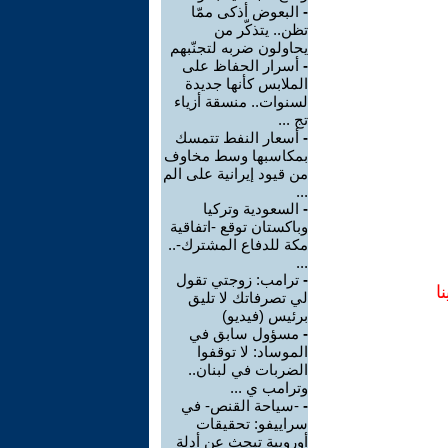
-
البعوض أذكى ممّا
تظن.. يتذكّر من
يحاولون ضربه لتجنّبهم
-
أسرار الحفاظ على
الملابس كأنها جديدة
لسنوات.. منسقة أزياء
تج ...
-
أسعار النفط تتمسك
بمكاسبها وسط مخاوف
من قيود إيرانية على الم
...
-
السعودية وتركيا
وباكستان توقع -اتفاقية
مكة للدفاع المشترك-..
...
-
ترامب: زوجتي تقول
ا
لي تصرفاتك لا تليق
برئيس (فيديو)
-
مسؤول سابق في
الموساد: لا توقفوا
الضربات في لبنان..
وترامب ي ...
-
-سياحة القنص- في
سراييفو: تحقيقات
أوروبية تبحث عن أدلة