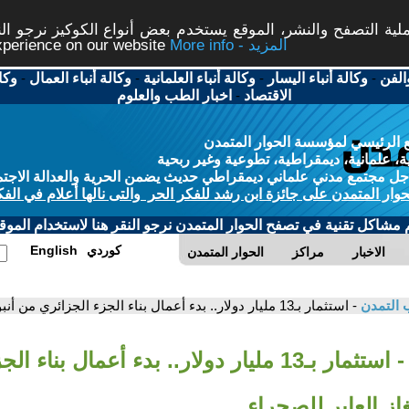
ة التصفح والنشر، الموقع يستخدم بعض أنواع الكوكيز نرجو النق
More info - المزيد
experience on our website
الفن
-
وكالة أنباء اليسار
-
وكالة أنباء العلمانية
-
وكالة أنباء العمال
-
وكا
الاقتصاد
-
اخبار الطب والعلوم
 الرئيسي لمؤسسة الحوار المتمدن
، علمانية، ديمقراطية، تطوعية وغير ربحية
ل مجتمع مدني علماني ديمقراطي حديث يضمن الحرية والعدالة الاجتم
حوار المتمدن على جائزة ابن رشد للفكر الحر والتى نالها أعلام في الفك
م مشاكل تقنية في تصفح الحوار المتمدن نرجو النقر هنا لاستخدام الموقع
كوردي
English
الاخبار
مراكز
الحوار المتمدن
 التمدن
- استثمار بـ13 مليار دولار.. بدء أعمال بناء الجزء الجزائري من أنبوب الغاز العابر للصحراء
- استثمار بـ13 مليار دولار.. بدء أعمال بنا
از العابر للصحراء