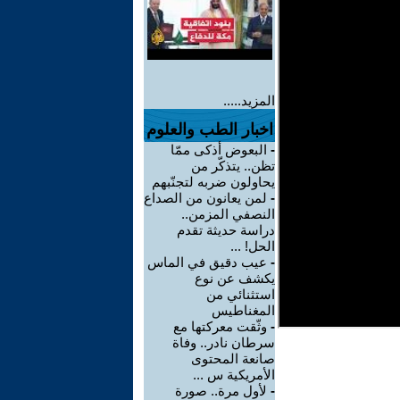
المزيد.....
اخبار الطب والعلوم
-
البعوض أذكى ممّا
تظن.. يتذكّر من
يحاولون ضربه لتجنّبهم
-
لمن يعانون من الصداع
النصفي المزمن..
دراسة حديثة تقدم
الحل! ...
-
عيب دقيق في الماس
يكشف عن نوع
استثنائي من
المغناطيس
-
وثّقت معركتها مع
سرطان نادر.. وفاة
صانعة المحتوى
الأمريكية س ...
-
لأول مرة.. صورة