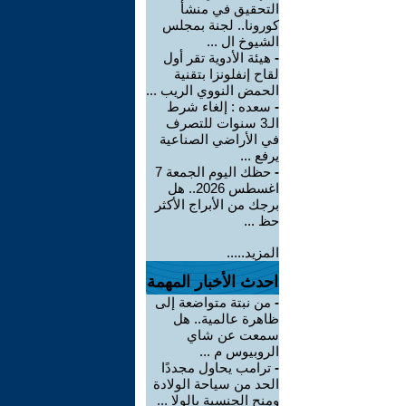
التحقيق في منشأ
كورونا.. لجنة بمجلس
الشيوخ ال ...
-
هيئة الأدوية تقر أول
لقاح إنفلونزا بتقنية
الحمض النووي الريب ...
-
سعده : إلغاء شرط
الـ3 سنوات للتصرف
في الأراضي الصناعية
يرفع ...
-
حظك اليوم الجمعة 7
اغسطس 2026.. هل
برجك من الأبراج الأكثر
حظ ...
المزيد.....
احدث الأخبار المهمة
-
من نبتة متواضعة إلى
ظاهرة عالمية.. هل
سمعت عن شاي
الروبيوس م ...
-
ترامب يحاول مجددًا
الحد من سياحة الولادة
ومنح الجنسية بالولا ...