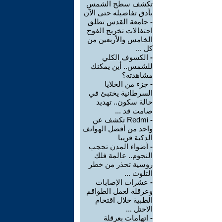
تكشف سطح الشمس
بأدق تفاصيله حتى الآن
-
جامعة القدس تطلق
احتفالات تخريج الفوج
الخامس والأربعين من
كل ...
-
الكسوف الكلي
للشمس.. أين يمكنك
مشاهدته؟
-
جزء من الخلايا
السرطانية يختبئ في
حالة سكون.. تهديد
صامت قد ...
-
Redmi تكشف عن
واحد من أفضل الهواتف
الذكية قريبا
-
أضواء المدن تحجب
النجوم.. عالمة فلك
روسية تحذر من خطر
التلوث ...
-
عشرات الإصابات
وعرقلة لعمل الطواقم
الطبية خلال اقتحام
الاحتل ...
-
اتهامات بعرقلة