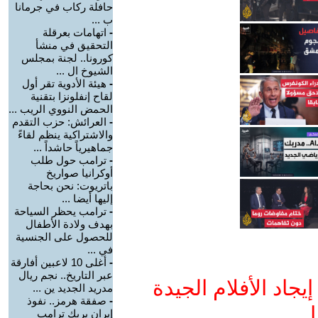
حافلة ركاب في جرمانا
ب ...
-
اتهامات بعرقلة
التحقيق في منشأ
كورونا.. لجنة بمجلس
الشيوخ ال ...
-
هيئة الأدوية تقر أول
لقاح إنفلونزا بتقنية
الحمض النووي الريب ...
-
العرائش: حزب التقدم
والاشتراكية ينظم لقاءً
جماهيرياً حاشداً ...
-
ترامب حول طلب
أوكرانيا صواريخ
باتريوت: نحن بحاجة
إليها أيضا ...
-
ترامب يحظر السياحة
بهدف ولادة الأطفال
للحصول على الجنسية
في ...
-
أغلى 10 لاعبين أفارقة
عبر التاريخ.. نجم ريال
جاد الأفلام الجيدة
مدريد الجديد ين ...
-
صفقة هرمز.. نفوذ
ا
إيران يربك ترامب