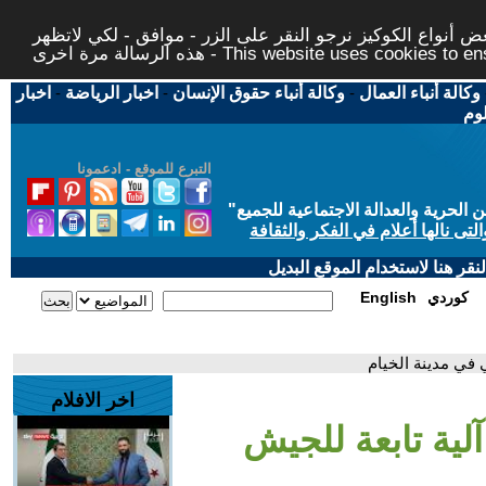
 أنواع الكوكيز نرجو النقر على الزر - موافق - لكي لاتظهر
This website uses cookies to ensure you ge
وكالة أنباء العمال
-
وكالة أنباء حقوق الإنسان
-
اخبار الرياضة
-
اخبار
لوم
التبرع للموقع - ادعمونا
حرية والعدالة الاجتماعية للجميع
"
تى نالها أعلام في الفكر والثقافة
قر هنا لاستخدام الموقع البديل
كوردي
English
ي في مدينة الخيام
اخر الافلام
آلية تابعة للجيش