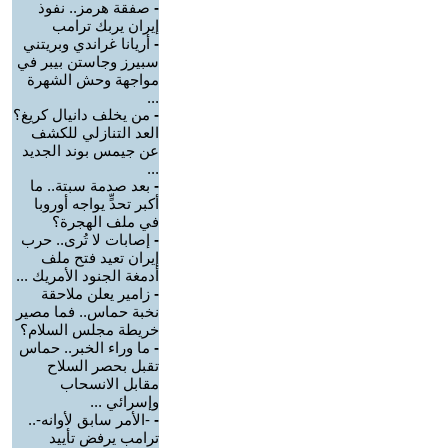
-
صفقة هرمز.. نفوذ
إيران يربك ترامب
-
أريانا غراندي وبريتني
سبيرز وجاستن بيبر في
مواجهة وحش الشهرة
...
-
من يخلف دانيال كريغ؟
العد التنازلي للكشف
عن جيمس بوند الجديد
...
-
بعد صدمة سبتة.. ما
أكبر تحدٍّ يواجه أوروبا
في ملف الهجرة؟
-
إصابات لا تُرى.. حرب
إيران تعيد فتح ملف
أدمغة الجنود الأمريك ...
-
زامير يعلن ملاحقة
نخبة حماس.. فما مصير
خريطة مجلس السلام؟
-
ما وراء الخبر.. حماس
تقبل بحصر السلاح
مقابل الانسحاب
وإسرائي ...
-
-الأمر سابق لأوانه-..
ترامب يرفض تأييد