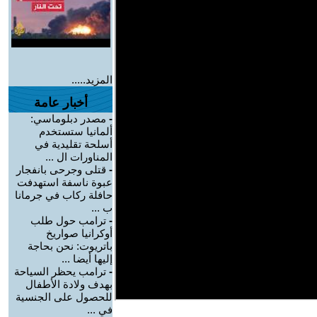
المزيد.....
أخبار عامة
-
مصدر دبلوماسي:
ألمانيا ستستخدم
أسلحة تقليدية في
المناورات ال ...
-
قتلى وجرحى بانفجار
عبوة ناسفة استهدفت
حافلة ركاب في جرمانا
ب ...
-
ترامب حول طلب
أوكرانيا صواريخ
باتريوت: نحن بحاجة
إليها أيضا ...
-
ترامب يحظر السياحة
بهدف ولادة الأطفال
للحصول على الجنسية
في ...