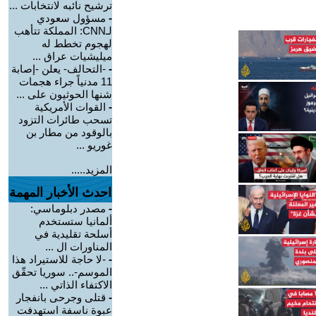
ترشيح نائبه لانتخابات ...
-
مسؤول سعودي
لـCNN: المملكة تتأهب
لهجوم تخطط له
ميليشيات عراق ...
-
-التحالف- يعلن -إصابة
11 مدنياً جراء هجمات
شنها الحوثيون على ...
-
القوات الأمريكية
تسحب طائرات التزود
بالوقود من مطار بن
غوريو ...
المزيد.....
احدث الأخبار المهمة
-
مصدر دبلوماسي:
ألمانيا ستستخدم
أسلحة تقليدية في
المناورات ال ...
-
-لا حاجة للاستيراد هذا
الموسم-.. سوريا تحقّق
الاكتفاء الذاتي ...
-
قتلى وجرحى بانفجار
عبوة ناسفة استهدفت