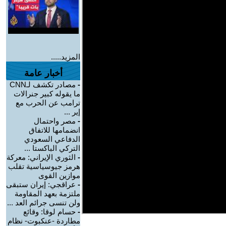
المزيد.....
أخبار عامة
-
مصادر تكشف لـCNN
ما يقوله كبير جنرالات
ترامب عن الحرب مع
إير ...
-
مصر واحتمال
انضمامها للاتفاق
الدفاعي السعودي
التركي الباكستا ...
-
الثوري الإيراني: معركة
هرمز جيوسياسية تقلب
موازين القوى
-
عراقجي: إيران ستبقى
ملتزمة بعهد المقاومة
ولن تنسى جرائم العد ...
-
حسام لوقا: وقائع
مطاردة -عنكبوت- نظام