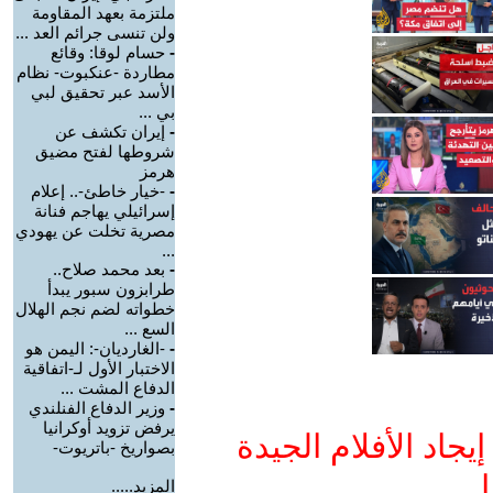
ملتزمة بعهد المقاومة
ولن تنسى جرائم العد ...
-
حسام لوقا: وقائع
مطاردة -عنكبوت- نظام
الأسد عبر تحقيق لبي
بي ...
-
إيران تكشف عن
شروطها لفتح مضيق
هرمز
-
-خيار خاطئ-.. إعلام
إسرائيلي يهاجم فنانة
مصرية تخلت عن يهودي
...
-
بعد محمد صلاح..
طرابزون سبور يبدأ
خطواته لضم نجم الهلال
السع ...
-
-الغارديان-: اليمن هو
الاختبار الأول لـ-اتفاقية
الدفاع المشت ...
-
وزير الدفاع الفنلندي
يرفض تزويد أوكرانيا
جاد الأفلام الجيدة
بصواريخ -باتريوت-
ا
المزيد.....