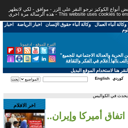
 أنواع الكوكيز نرجو النقر على الزر - موافق - لكي لاتظهر
This website uses cookies to ensure you ge
وكالة أنباء العمال
-
وكالة أنباء حقوق الإنسان
-
اخبار الرياضة
-
اخبار
لوم
التبرع للموقع - ادعمونا
حرية والعدالة الاجتماعية للجميع
"
تى نالها أعلام في الفكر والثقافة
قر هنا لاستخدام الموقع البديل
كوردي
English
ذا يحدث في الكواليس
اخر الافلام
تفاق أميركا وإيران..