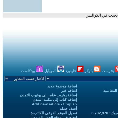
ذا يحدث في الكواليس
بنترست
بلوكر
فليبورد
الموبايل
بودكاست
اضافة موضوع جديد
التضامنية
اضافة خبر
إضافة يوتيوب-فلم إلى يوتيوب التمدن
إضافة كتاب إلى مكتبة التمدن
Add new article - English
أضف حملة
3,732,97
تعديل الموقع الفرعي للكاتب-ة
ابحث في موقع الحوار المتمدن