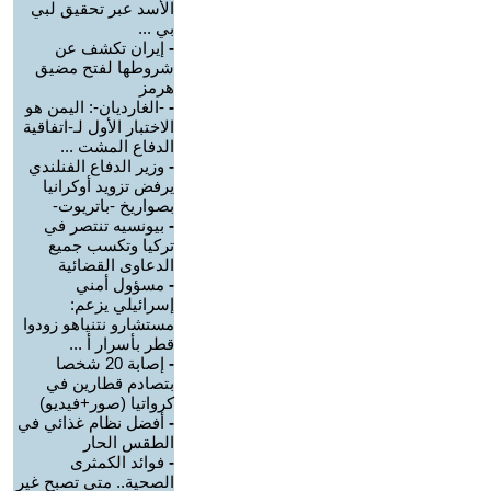
الأسد عبر تحقيق لبي
بي ...
-
إيران تكشف عن
شروطها لفتح مضيق
هرمز
-
-الغارديان-: اليمن هو
الاختبار الأول لـ-اتفاقية
الدفاع المشت ...
-
وزير الدفاع الفنلندي
يرفض تزويد أوكرانيا
بصواريخ -باتريوت-
-
بيونسيه تنتصر في
تركيا وتكسب جميع
الدعاوى القضائية
-
مسؤول أمني
إسرائيلي يزعم:
مستشارو نتنياهو زودوا
قطر بأسرار أ ...
-
إصابة 20 شخصا
بتصادم قطارين في
كرواتيا (صور+فيديو)
-
أفضل نظام غذائي في
الطقس الحار
-
فوائد الكمثرى
الصحية.. متى تصبح غير