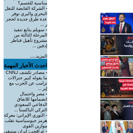
مناسبة للجسم؟
-
الشركة القابضة للنقل
البحري والبري توفر
عدة طرق جديدة لحجز
ر ...
-
سويلم يتابع تنفيذ
المرحلة الثالثة من
مشروع تأهيل قناطر
إدفين ...
المزيد.....
احدث الأخبار المهمة
-
مصادر تكشف لـCNN
ما يقوله كبير جنرالات
ترامب عن الحرب مع
إير ...
-
مصر واحتمال
انضمامها للاتفاق
الدفاعي السعودي
التركي الباكستا ...
-
الثوري الإيراني: معركة
هرمز جيوسياسية تقلب
موازين القوى
-
عراقجي: إيران ستبقى