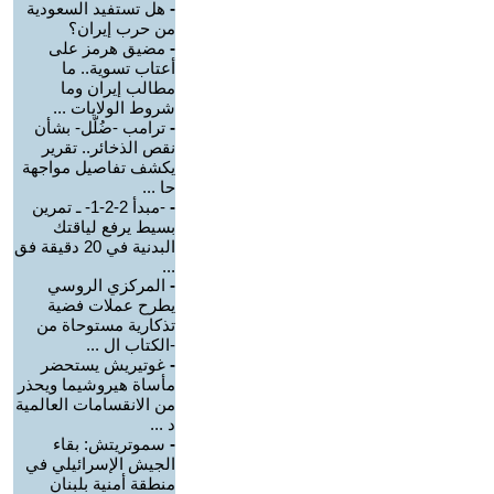
-
هل تستفيد السعودية
من حرب إيران؟
-
مضيق هرمز على
أعتاب تسوية.. ما
مطالب إيران وما
شروط الولايات ...
-
ترامب -ضُلّل- بشأن
نقص الذخائر.. تقرير
يكشف تفاصيل مواجهة
حا ...
-
-مبدأ 2-2-1- ـ تمرين
بسيط يرفع لياقتك
البدنية في 20 دقيقة فق
...
-
المركزي الروسي
يطرح عملات فضية
تذكارية مستوحاة من
-الكتاب ال ...
-
غوتيريش يستحضر
مأساة هيروشيما ويحذر
من الانقسامات العالمية
د ...
-
سموتريتش: بقاء
الجيش الإسرائيلي في
منطقة أمنية بلبنان