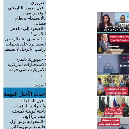
-ضروري ...
-
قبل مروره التاريخي..
أبوفيس مهدد
بالاصطدام بحطام
فضائي
-
الصعود إلى -الفجر
الكوني-!
-
-المصري- عبدالرحمن
السيد يرد على هجمات
ترامب: -الرجل لا يستط
...
-
-نيويورك تايمز-:
الاستخبارات المركزية
الأمريكية تنشئ فرقة
سر ...
المزيد.....
احدث الأخبار المهمة
-
قبل الساعات
والخرائط الرقمية..
باحثة كويتية تكشف
كيف قرأ الع ...
-
السعودية توثق أول
حالة تعشيش وتكاثر