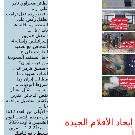
لطائر صحراوي نادر
على أر ...
-
فيديو ردة فعل ترامب
لطفل ركض على
المنصة وما قاله عن
بايدن يل ...
-
مقتل جنديين
إسرائيليين وإصابة 4
أشخاص مع تصعيد
الغارات على ج ...
-
هل تستفيد السعودية
من حرب إيران؟
-
مضيق هرمز على
أعتاب تسوية.. ما
مطالب إيران وما
شروط الولايات ...
-
ترامب -ضُلّل- بشأن
نقص الذخائر.. تقرير
يكشف تفاصيل مواجهة
حا ...
-
الأولى من العدد 1912
من جريدة الشعب ليوم
جاد الأفلام الجيدة
الخميس 6 أوت 2026
-
-مبدأ 2-2-1- ـ تمرين
ا
بسيط يرفع لياقتك