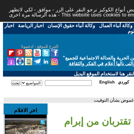
 أنواع الكوكيز نرجو النقر على الزر - موافق - لكي لاتظهر
This website uses cookies to ensure you ge
وكالة أنباء العمال
-
وكالة أنباء حقوق الإنسان
-
اخبار الرياضة
-
اخبار
لوم
التبرع للموقع - ادعمونا
حرية والعدالة الاجتماعية للجميع
"
تى نالها أعلام في الفكر والثقافة
قر هنا لاستخدام الموقع البديل
كوردي
English
 غموض بشأن التوقيت
اخر الافلام
قتربان من إبرام