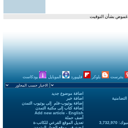
 غموض بشأن التوقيت
بنترست
بلوكر
فليبورد
الموبايل
بودكاست
اضافة موضوع جديد
التضامنية
اضافة خبر
إضافة يوتيوب-فلم إلى يوتيوب التمدن
إضافة كتاب إلى مكتبة التمدن
Add new article - English
أضف حملة
3,732,97
تعديل الموقع الفرعي للكاتب-ة
ابحث في موقع الحوار المتمدن