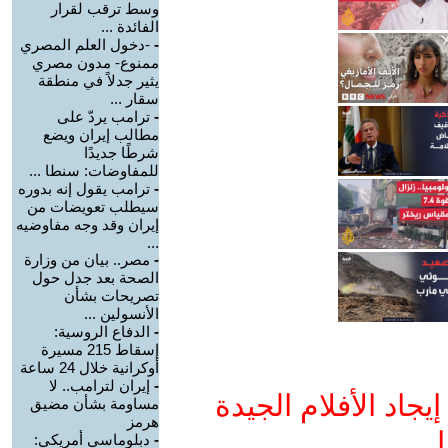
وسط ترقب لقرار
الفائدة ...
-
-دخول العلم المصري
ممنوع- مدون مصري
يثير جدلاً في منطقة
سقار ...
-
ترامب يردّ على
مطالب إيران ويضع
شرطًا جديدًا
للمفاوضات: سنطا ...
-
ترامب يقول إنه بدوره
سيطلب تعويضات من
إيران وقد وجه مفاوضيه
...
-
مصر.. بيان من وزارة
الصحة بعد جدل حول
تصريحات بشأن
الأنسولين ...
-
الدفاع الروسية:
إسقاط 215 مسيرة
أوكرانية خلال 24 ساعة
-
إيران لترامب.. لا
جاد الأفلام الجيدة
مساومة بشأن مضيق
هرمز
ا
-
دبلوماسي أمريكي: