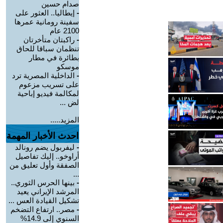
صدام حسين
-
إيطاليا.. العثور على
سفينة رومانية عمرها
2100 عام
-
راكبتان متأخرتان
تنظمان سباقا للحاق
بطائرة في مطار
موسكو
-
الداخلية المصرية ترد
على تسريب مزعوم
لمكالمة فيديو إباحية
لض ...
المزيد.....
احدث الأخبار المهمة
-
ليفربول يضم رونالد
أراوخو.. إليك تفاصيل
الصفقة وأول تعليق من
...
-
بينها الحرس الثوري..
المرشد الإيراني يعيد
تشكيل القيادة العس ...
-
مصر.. ارتفاع التضخم
السنوي إلى 14.9%