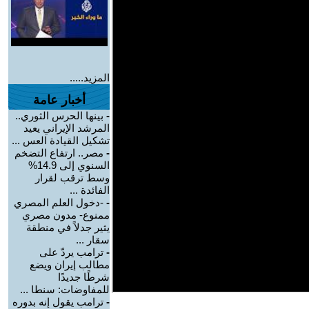
المزيد.....
أخبار عامة
-
بينها الحرس الثوري..
المرشد الإيراني يعيد
تشكيل القيادة العس ...
-
مصر.. ارتفاع التضخم
السنوي إلى 14.9%
وسط ترقب لقرار
الفائدة ...
-
-دخول العلم المصري
ممنوع- مدون مصري
يثير جدلاً في منطقة
سقار ...
-
ترامب يردّ على
مطالب إيران ويضع
شرطًا جديدًا
للمفاوضات: سنطا ...
-
ترامب يقول إنه بدوره