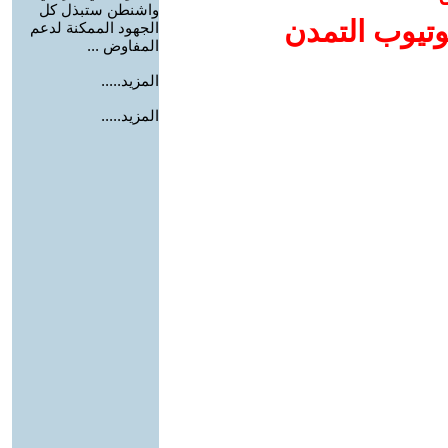
واشنطن ستبذل كل
وتيوب التمدن
الجهود الممكنة لدعم
المفاوض ...
المزيد.....
المزيد.....