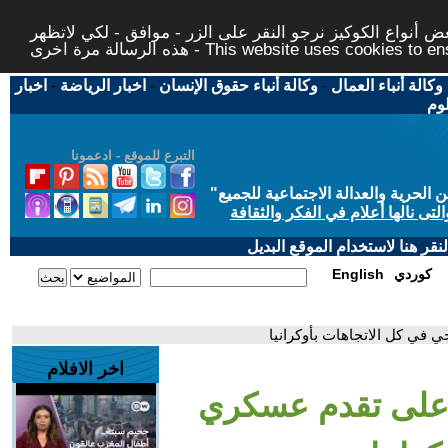
 أنواع الكوكيز نرجو النقر على الزر - موافق - لكي لاتظهر
This website uses cookies to ensure you ge
وكالة أنباء العمال
-
وكالة أنباء حقوق الإنسان
-
اخبار الرياضة
-
اخبار
لوم
التبرع للموقع - ادعمونا
حرية والعدالة الاجتماعية للجميع
"
تى نالها أعلام في الفكر والثقافة
قر هنا لاستخدام الموقع البديل
كوردي
English
ي في كل الاتجاهات بأوكرانيا
اخر الافلام
ظ على تقدم عسكري