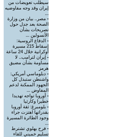
سيطلب تعويضات من
إيران وقد وجه مفاوضيه
...
-
مصر.. بيان من وزارة
الصحة بعد جدل حول
تصريحات بشأن
الأنسولين ...
-
الدفاع الروسية:
إسقاط 215 مسيرة
أوكرانية خلال 24 ساعة
-
إيران لترامب.. لا
مساومة بشأن مضيق
هرمز
-
دبلوماسي أمريكي:
واشنطن ستبذل كل
الجهود الممكنة لدعم
المفاوض ...
-
أوروبا تواجه تهديدا
خطيرا وكارثيا
-
بلومبرغ: ثقة أوروبا
بقدراتها اهتزت جراء
وجود الطائرة المسيرة
...
-
فرح بهلوي تشترط
تسليم خميني للقاء