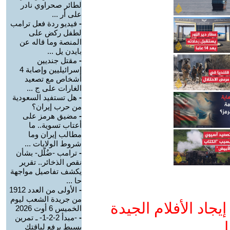
لطائر صحراوي نادر
على أر ...
-
فيديو ردة فعل ترامب
لطفل ركض على
المنصة وما قاله عن
بايدن يل ...
-
مقتل جنديين
إسرائيليين وإصابة 4
أشخاص مع تصعيد
الغارات على ج ...
-
هل تستفيد السعودية
من حرب إيران؟
-
مضيق هرمز على
أعتاب تسوية.. ما
مطالب إيران وما
شروط الولايات ...
-
ترامب -ضُلّل- بشأن
نقص الذخائر.. تقرير
يكشف تفاصيل مواجهة
حا ...
-
الأولى من العدد 1912
من جريدة الشعب ليوم
جاد الأفلام الجيدة
الخميس 6 أوت 2026
-
-مبدأ 2-2-1- ـ تمرين
ا
بسيط يرفع لياقتك