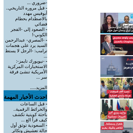
-ضروري ...
-
قبل مروره التاريخي..
أبوفيس مهدد
بالاصطدام بحطام
فضائي
-
الصعود إلى -الفجر
الكوني-!
-
-المصري- عبدالرحمن
السيد يرد على هجمات
ترامب: -الرجل لا يستط
...
-
-نيويورك تايمز-:
الاستخبارات المركزية
الأمريكية تنشئ فرقة
سر ...
المزيد.....
احدث الأخبار المهمة
-
قبل الساعات
والخرائط الرقمية..
باحثة كويتية تكشف
كيف قرأ الع ...
-
السعودية توثق أول
حالة تعشيش وتكاثر