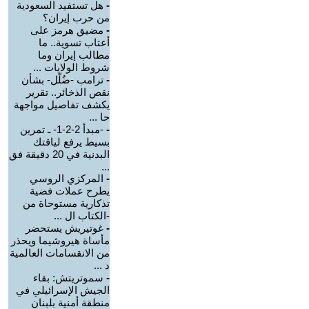
-
هل تستفيد السعودية
من حرب إيران؟
-
مضيق هرمز على
أعتاب تسوية.. ما
مطالب إيران وما
شروط الولايات ...
-
ترامب -ضُلّل- بشأن
نقص الذخائر.. تقرير
يكشف تفاصيل مواجهة
حا ...
-
-مبدأ 2-2-1- ـ تمرين
بسيط يرفع لياقتك
البدنية في 20 دقيقة فق
...
-
المركزي الروسي
يطرح عملات فضية
تذكارية مستوحاة من
-الكتاب ال ...
-
غوتيريش يستحضر
مأساة هيروشيما ويحذر
من الانقسامات العالمية
د ...
-
سموتريتش: بقاء
الجيش الإسرائيلي في
منطقة أمنية بلبنان