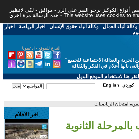
 أنواع الكوكيز نرجو النقر على الزر - موافق - لكي لاتظهر
This website uses cookies to ensure you ge
وكالة أنباء العمال
-
وكالة أنباء حقوق الإنسان
-
اخبار الرياضة
-
اخبار
لوم
التبرع للموقع - ادعمونا
حرية والعدالة الاجتماعية للجميع
"
تى نالها أعلام في الفكر والثقافة
قر هنا لاستخدام الموقع البديل
كوردي
English
عوبة امتحان الرياضيات
اخر الافلام
بالمرحلة الثانوية