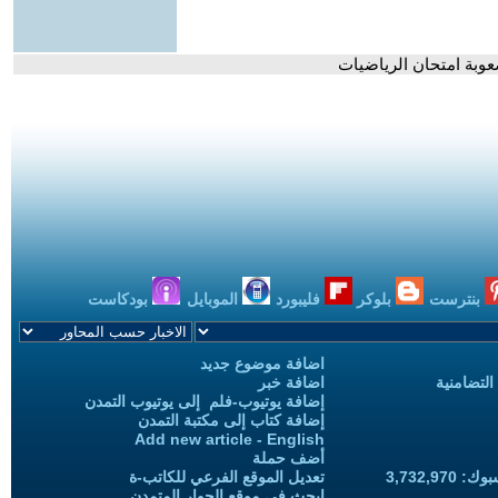
عوبة امتحان الرياضيات
بنترست
بلوكر
فليبورد
الموبايل
بودكاست
اضافة موضوع جديد
التضامنية
اضافة خبر
إضافة يوتيوب-فلم إلى يوتيوب التمدن
إضافة كتاب إلى مكتبة التمدن
Add new article - English
أضف حملة
3,732,97
تعديل الموقع الفرعي للكاتب-ة
ابحث في موقع الحوار المتمدن