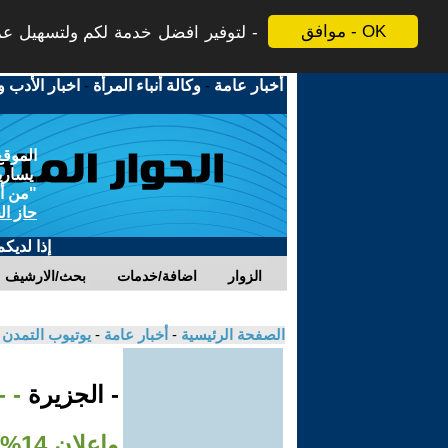
موافق - OK
لتوفير افضل خدمة لكم ولتسهيل عملي
أخبار عامة
-
وكالة أنباء المرأة
-
اخبار الأدب و
الموقع
يسارية
"من أج
حاز ال
إذا لديك
الزوار
اضافة/خدمات
بحث/الارشيف
الصفحة الرئيسية
-
أخبار عامة
-
يوتيوب التمدن
- الجزيرة
- 
وإعلان 14% من مساحة لبنان