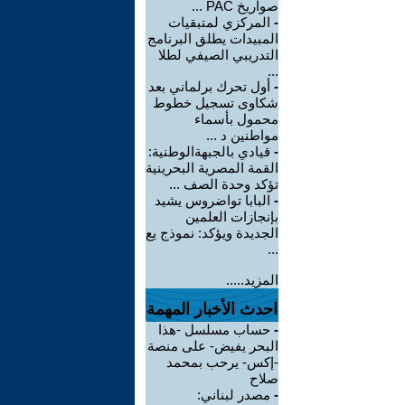
صواريخ PAC ...
-
المركزي لمتبقيات
المبيدات يطلق البرنامج
التدريبي الصيفي لطلا
...
-
أول تحرك برلماني بعد
شكاوى تسجيل خطوط
محمول بأسماء
مواطنين د ...
-
قيادي بالجبهةالوطنية:
القمة المصرية البحرينية
تؤكد وحدة الصف ...
-
البابا تواضروس يشيد
بإنجازات العلمين
الجديدة ويؤكد: نموذج يع
...
المزيد.....
احدث الأخبار المهمة
-
حساب مسلسل -هذا
البحر يفيض- على منصة
-إكس- يرحب بمحمد
صلاح
-
مصدر لبناني: