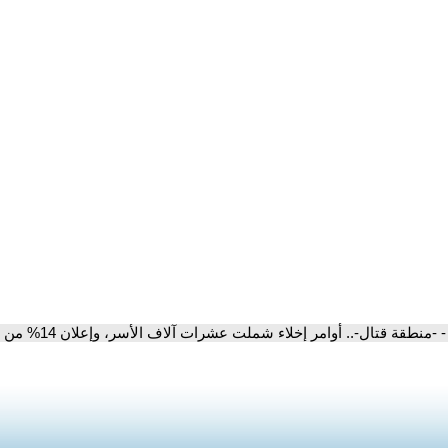
- -منطقة قتال-.. أوامر إخلاء شملت عشرات آلاف الأسر، وإعلان 14% من مساحة لبنان