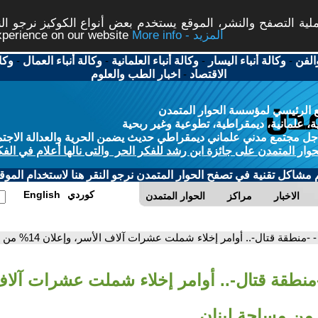
ة التصفح والنشر، الموقع يستخدم بعض أنواع الكوكيز نرجو النق
More info - المزيد
experience on our website
الفن
-
وكالة أنباء اليسار
-
وكالة أنباء العلمانية
-
وكالة أنباء العمال
-
وكا
الاقتصاد
-
اخبار الطب والعلوم
 الرئيسي لمؤسسة الحوار المتمدن
، علمانية، ديمقراطية، تطوعية وغير ربحية
ل مجتمع مدني علماني ديمقراطي حديث يضمن الحرية والعدالة الاجتم
حوار المتمدن على جائزة ابن رشد للفكر الحر والتى نالها أعلام في الفك
م مشاكل تقنية في تصفح الحوار المتمدن نرجو النقر هنا لاستخدام الموقع
كوردي
English
الاخبار
مراكز
الحوار المتمدن
- -منطقة قتال-.. أوامر إخلاء شملت عشرات آلاف الأسر، وإعلان 14% من مساحة لبنان
-منطقة قتال-.. أوامر إخلاء شملت عشرات آلاف