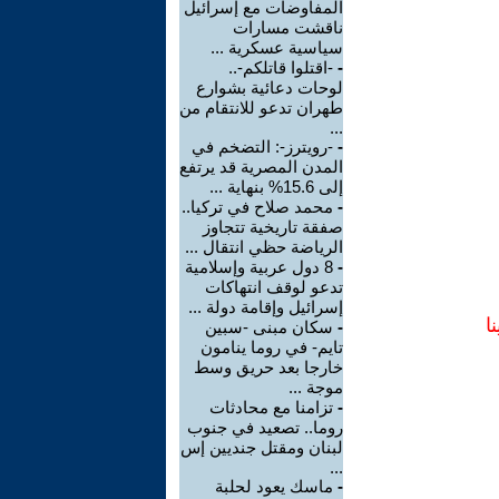
المفاوضات مع إسرائيل
ناقشت مسارات
سياسية عسكرية ...
-
-اقتلوا قاتلكم-..
لوحات دعائية بشوارع
طهران تدعو للانتقام من
...
-
-رويترز-: التضخم في
المدن المصرية قد يرتفع
إلى 15.6% بنهاية ...
-
محمد صلاح في تركيا..
صفقة تاريخية تتجاوز
الرياضة حظي انتقال ...
-
8 دول عربية وإسلامية
تدعو لوقف انتهاكات
إسرائيل وإقامة دولة ...
ا
-
سكان مبنى -سبين
تايم- في روما ينامون
خارجا بعد حريق وسط
موجة ...
-
تزامنا مع محادثات
روما.. تصعيد في جنوب
لبنان ومقتل جنديين إس
...
-
ماسك يعود لحلبة