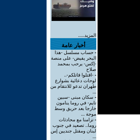
المزيد.....
أخبار عامة
-
حساب مسلسل -هذا
البحر يفيض- على منصة
-إكس- يرحب بمحمد
صلاح
-
-اقتلوا قاتلكم-..
لوحات دعائية بشوارع
طهران تدعو للانتقام من
...
-
سكان مبنى -سبين
تايم- في روما ينامون
خارجا بعد حريق وسط
موجة ...
-
تزامنا مع محادثات
روما.. تصعيد في جنوب
لبنان ومقتل جنديين إس
...