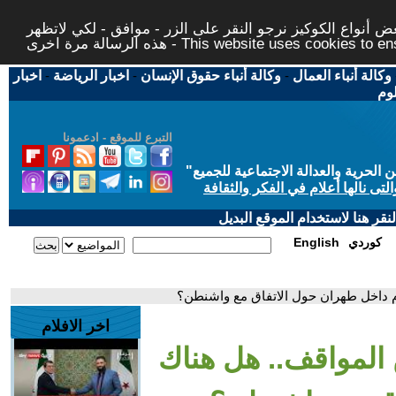
 أنواع الكوكيز نرجو النقر على الزر - موافق - لكي لاتظهر
This website uses cookies to ensure you ge
وكالة أنباء العمال
-
وكالة أنباء حقوق الإنسان
-
اخبار الرياضة
-
اخبار
لوم
التبرع للموقع - ادعمونا
حرية والعدالة الاجتماعية للجميع
"
تى نالها أعلام في الفكر والثقافة
قر هنا لاستخدام الموقع البديل
كوردي
English
ام داخل طهران حول الاتفاق مع واشنطن؟
اخر الافلام
 المواقف.. هل هناك