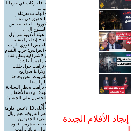
حافلة ركاب في جرمانا
ب ...
-
اتهامات بعرقلة
التحقيق في منشأ
كورونا.. لجنة بمجلس
الشيوخ ال ...
-
هيئة الأدوية تقر أول
لقاح إنفلونزا بتقنية
الحمض النووي الريب ...
-
العرائش: حزب التقدم
والاشتراكية ينظم لقاءً
جماهيرياً حاشداً ...
-
ترامب حول طلب
أوكرانيا صواريخ
باتريوت: نحن بحاجة
إليها أيضا ...
-
ترامب يحظر السياحة
بهدف ولادة الأطفال
للحصول على الجنسية
في ...
-
أغلى 10 لاعبين أفارقة
عبر التاريخ.. نجم ريال
جاد الأفلام الجيدة
مدريد الجديد ين ...
-
صفقة هرمز.. نفوذ
ا
إيران يربك ترامب