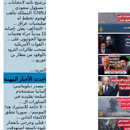
ترشيح نائبه لانتخابات ...
-
مسؤول سعودي
لـCNN: المملكة تتأهب
لهجوم تخطط له
ميليشيات عراق ...
-
-التحالف- يعلن -إصابة
11 مدنياً جراء هجمات
شنها الحوثيون على ...
-
القوات الأمريكية
تسحب طائرات التزود
بالوقود من مطار بن
غوريو ...
المزيد.....
احدث الأخبار المهمة
-
مصدر دبلوماسي:
ألمانيا ستستخدم
أسلحة تقليدية في
المناورات ال ...
-
-لا حاجة للاستيراد هذا
الموسم-.. سوريا تحقّق
الاكتفاء الذاتي ...
-
قتلى وجرحى بانفجار
عبوة ناسفة استهدفت