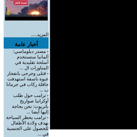
المزيد.....
أخبار عامة
-
مصدر دبلوماسي:
ألمانيا ستستخدم
أسلحة تقليدية في
المناورات ال ...
-
قتلى وجرحى بانفجار
عبوة ناسفة استهدفت
حافلة ركاب في جرمانا
ب ...
-
ترامب حول طلب
أوكرانيا صواريخ
باتريوت: نحن بحاجة
إليها أيضا ...
-
ترامب يحظر السياحة
بهدف ولادة الأطفال
للحصول على الجنسية
في ...