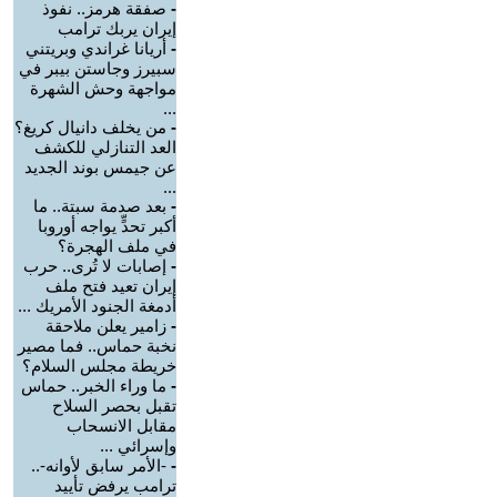
-
صفقة هرمز.. نفوذ
إيران يربك ترامب
-
أريانا غراندي وبريتني
سبيرز وجاستن بيبر في
مواجهة وحش الشهرة
...
-
من يخلف دانيال كريغ؟
العد التنازلي للكشف
عن جيمس بوند الجديد
...
-
بعد صدمة سبتة.. ما
أكبر تحدٍّ يواجه أوروبا
في ملف الهجرة؟
-
إصابات لا تُرى.. حرب
إيران تعيد فتح ملف
أدمغة الجنود الأمريك ...
-
زامير يعلن ملاحقة
نخبة حماس.. فما مصير
خريطة مجلس السلام؟
-
ما وراء الخبر.. حماس
تقبل بحصر السلاح
مقابل الانسحاب
وإسرائي ...
-
-الأمر سابق لأوانه-..
ترامب يرفض تأييد