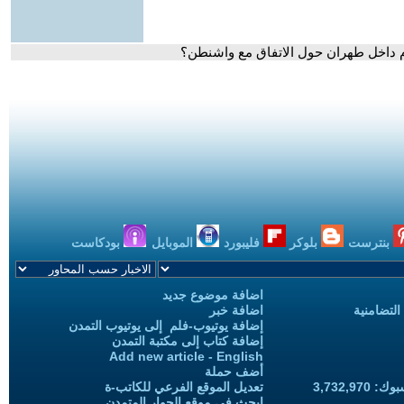
ام داخل طهران حول الاتفاق مع واشنطن؟
بنترست
بلوكر
فليبورد
الموبايل
بودكاست
اضافة موضوع جديد
التضامنية
اضافة خبر
إضافة يوتيوب-فلم إلى يوتيوب التمدن
إضافة كتاب إلى مكتبة التمدن
Add new article - English
أضف حملة
3,732,97
تعديل الموقع الفرعي للكاتب-ة
ابحث في موقع الحوار المتمدن