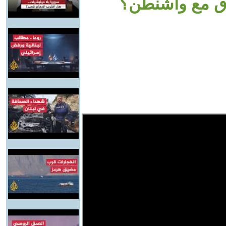
اق مع واشنطن؟