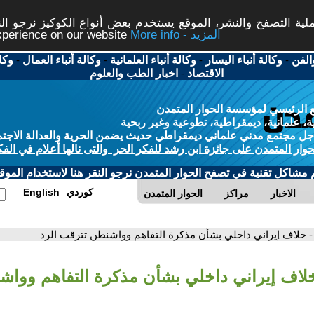
ة التصفح والنشر، الموقع يستخدم بعض أنواع الكوكيز نرجو النق
More info - المزيد
experience on our website
الفن
-
وكالة أنباء اليسار
-
وكالة أنباء العلمانية
-
وكالة أنباء العمال
-
وكا
الاقتصاد
-
اخبار الطب والعلوم
 الرئيسي لمؤسسة الحوار المتمدن
، علمانية، ديمقراطية، تطوعية وغير ربحية
ل مجتمع مدني علماني ديمقراطي حديث يضمن الحرية والعدالة الاجتم
حوار المتمدن على جائزة ابن رشد للفكر الحر والتى نالها أعلام في الفك
م مشاكل تقنية في تصفح الحوار المتمدن نرجو النقر هنا لاستخدام الموقع
كوردي
English
الاخبار
مراكز
الحوار المتمدن
- خلاف إيراني داخلي بشأن مذكرة التفاهم وواشنطن تترقب الرد
خلاف إيراني داخلي بشأن مذكرة التفاهم ووا