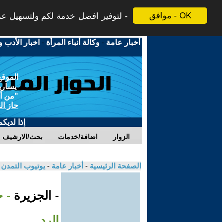
موافق - OK
لتوفير افضل خدمة لكم ولتسهيل عملي
أخبار عامة
-
وكالة أنباء المرأة
-
اخبار الأدب و
الموقع
يسارية
"من أج
حاز ال
إذا لديك
الزوار
اضافة/خدمات
بحث/الارشيف
الصفحة الرئيسية
-
أخبار عامة
-
يوتيوب التمدن
- الجزيرة
- 
الرد