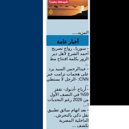
المزيد.....
أخبار عامة
-
سوريا.. رواج تصريح
أحمد الشرع لأهل دير
الزور بكلمة افتتاح مط
...
-
عبدالرحمن السيد يرد
على هجمات ترامب عبر
CNN: -الرجل لا يستطي
...
-
أرباح -أدنوك- تقفز
59% في النصف الأول
من 2026 رغم التحديات
ا ...
-
بعد اتهام سائق تطبيق
نقل ذكي بالتحرش..
الداخلية المصرية
تكشف ...