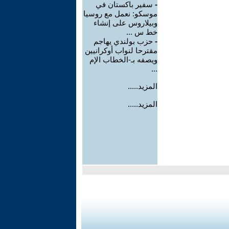
-
سفير باكستان في
موسكو: نعمل مع روسيا
وبيلاروس على إنشاء
خط س ...
-
حزب بولندي يهاجم
مقترحا لنواب أوكرانيين
ويصفه بـ-الخطاب الإم
...
المزيد.....
المزيد.....