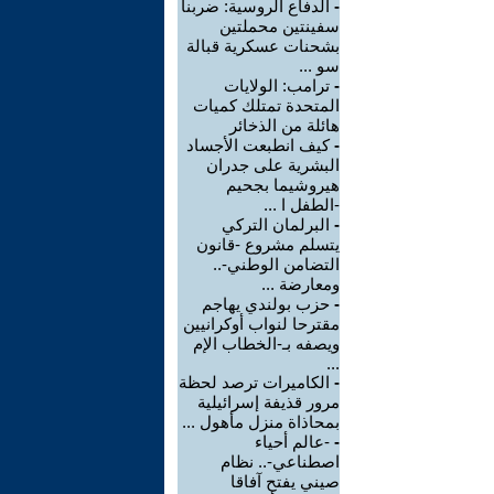
-
الدفاع الروسية: ضربنا
سفينتين محملتين
بشحنات عسكرية قبالة
سو ...
-
ترامب: الولايات
المتحدة تمتلك كميات
هائلة من الذخائر
-
كيف انطبعت الأجساد
البشرية على جدران
هيروشيما بجحيم
-الطفل ا ...
-
البرلمان التركي
يتسلم مشروع -قانون
التضامن الوطني-..
ومعارضة ...
-
حزب بولندي يهاجم
مقترحا لنواب أوكرانيين
ويصفه بـ-الخطاب الإم
...
-
الكاميرات ترصد لحظة
مرور قذيفة إسرائيلية
بمحاذاة منزل مأهول ...
-
-عالم أحياء
اصطناعي-.. نظام
صيني يفتح آفاقا