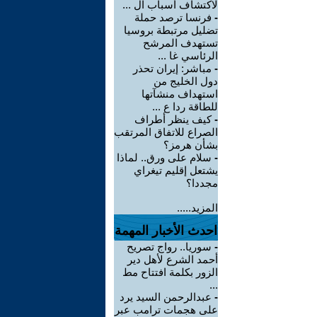
لاكتشاف أسباب ال ...
-
فرنسا ترصد حملة
تضليل مرتبطة بروسيا
تستهدف المرشح
الرئاسي غا ...
-
مباشر: إيران تحذر
دول الخليج من
استهداف منشآتها
للطاقة ردا ع ...
-
كيف ينظر أطراف
الصراع للاتفاق المرتقب
بشأن هرمز؟
-
سلام على ورق.. لماذا
يشتعل إقليم تيغراي
مجددا؟
المزيد.....
احدث الأخبار المهمة
-
سوريا.. رواج تصريح
أحمد الشرع لأهل دير
الزور بكلمة افتتاح مط
...
-
عبدالرحمن السيد يرد
على هجمات ترامب عبر