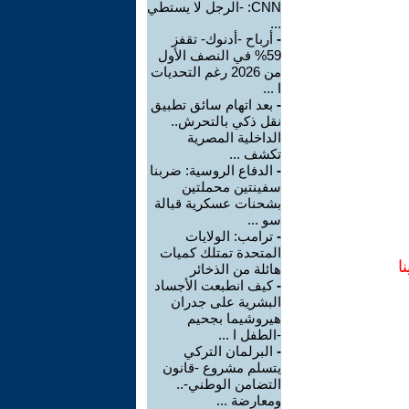
CNN: -الرجل لا يستطي
...
-
أرباح -أدنوك- تقفز
59% في النصف الأول
من 2026 رغم التحديات
ا ...
-
بعد اتهام سائق تطبيق
نقل ذكي بالتحرش..
الداخلية المصرية
تكشف ...
-
الدفاع الروسية: ضربنا
سفينتين محملتين
بشحنات عسكرية قبالة
سو ...
-
ترامب: الولايات
المتحدة تمتلك كميات
ا
هائلة من الذخائر
-
كيف انطبعت الأجساد
البشرية على جدران
هيروشيما بجحيم
-الطفل ا ...
-
البرلمان التركي
يتسلم مشروع -قانون
التضامن الوطني-..
ومعارضة ...