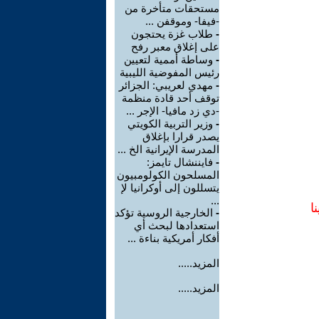
مستحقات متأخرة من
-فيفا- وموقفن ...
-
طلاب غزة يحتجون
على إغلاق معبر رفح
-
وساطة أممية لتعيين
رئيس المفوضية الليبية
-
مهدي لعريبي: الجزائر
توقف أحد قادة منظمة
-دي زد مافيا- الإجر ...
-
وزير التربية الكويتي
يصدر قرارا بإغلاق
المدرسة الإيرانية الخ ...
-
فايننشال تايمز:
المسلحون الكولومبيون
يتسللون إلى أوكرانيا لإ
...
ا
-
الخارجية الروسية تؤكد
استعدادها لبحث أي
أفكار أمريكية بناءة ...
المزيد.....
المزيد.....