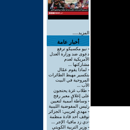
المزيد.....
أخبار عامة
-
نيو مكسيكو ترفع
دعوى ضد وزارة العدل
الأمريكية لعدم
مشاركتها ...
-
لماذا يقوم عمّال
بتكسير مهبط الطائرات
المروحية في البيت
الأب ...
-
طلاب غزة يحتجون
على إغلاق معبر رفح
-
وساطة أممية لتعيين
رئيس المفوضية الليبية
-
مهدي لعريبي: الجزائر
توقف أحد قادة منظمة
-دي زد مافيا- الإجر ...
-
وزير التربية الكويتي