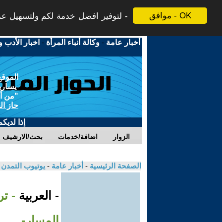
موافق - OK
لتوفير افضل خدمة لكم ولتسهيل عملي
أخبار عامة
-
وكالة أنباء المرأة
-
اخبار الأدب و
الموقع
يسارية
"من أج
حاز ال
إذا لديك
الزوار
اضافة/خدمات
بحث/الارشيف
الصفحة الرئيسية
-
أخبار عامة
-
يوتيوب التمدن
- العربية
- ت
المسار-