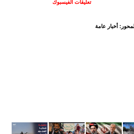
تعليقات الفيسبوك
محور: أخبار عامة