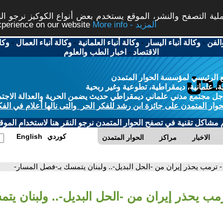
ة التصفح والنشر، الموقع يستخدم بعض أنواع الكوكيز نرجو النق
More info - المزيد
experience on our website
الفن
-
وكالة أنباء اليسار
-
وكالة أنباء العلمانية
-
وكالة أنباء العمال
-
وكا
الاقتصاد
-
اخبار الطب والعلوم
 الرئيسي لمؤسسة الحوار المتمدن
، علمانية، ديمقراطية، تطوعية وغير ربحية
ل مجتمع مدني علماني ديمقراطي حديث يضمن الحرية والعدالة الاجتم
حوار المتمدن على جائزة ابن رشد للفكر الحر والتى نالها أعلام في الفك
م مشاكل تقنية في تصفح الحوار المتمدن نرجو النقر هنا لاستخدام الموقع
كوردي
English
الاخبار
مراكز
الحوار المتمدن
- ترمب يحذر إيران من -الحل البديل-.. ولبنان يتمسك بـ-فصل المسار-
رمب يحذر إيران من -الحل البديل-.. ولبنان يت