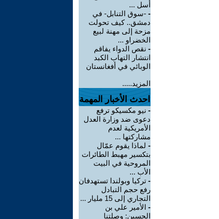
أسل ...
-
-سوق التنابل- في
دمشق.. كيف تحولت
مزحة إلى مهنة لبيع
الخضراو ...
-
نقص الدواء يفاقم
انتشار التهاب الكبد
الوبائي في أفغانستان
المزيد.....
احدث الأخبار المهمة
-
نيو مكسيكو ترفع
دعوى ضد وزارة العدل
الأمريكية لعدم
مشاركتها ...
-
لماذا يقوم عمّال
بتكسير مهبط الطائرات
المروحية في البيت
الأب ...
-
تركيا وبولندا تستهدفان
رفع حجم التبادل
التجاري إلى 15 مليار ...
-
الأمير علي بن
الحسين: وصلتنا