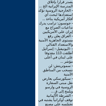
يصدر قرارا بإغلاق
المدرسة الإيرانية الخ ...
-
الخارجية الروسية تؤكد
استعدادها لبحث أي
أفكار أمريكية بناءة ...
-
جونسون: ترامب يدرك
تداعيات الصراع مع
إيران على الأمريكيين
-
العراق يعلن رفع
مستوى الجاهزية الأمنية
والاستعداد القتالي
-
-اليونيفيل-: إسرائيل
أطلقت 113 مقذوفا
على لبنان في أعلى
مؤشر ...
-
سموتريتش: لن
ننسحب من المناطق
الأمنية
-
سيكورسكي يعارض
نقل مبنى السفارة
الروسية في وارسو
ويلمح إلى ق ...
-
الشرطة الألمانية
توقف أوكرانياً يشتبه في
تجسّسه على مصنع