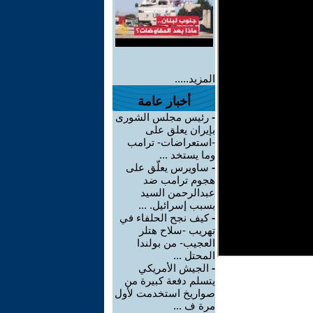
المزيد.....
أخبار عامة
-
رئيس مجلس الشورى
بإيران يعلق على
-استعراضات- ترامب
وما يستخد ...
-
ساويرس يعلّق على
هجوم ترامب ضد
عبدالرحمن السيد
بسبب إسرائيل. ...
-
كيف نجح الحلفاء في
تهريب -سلاح هتلر
العجيب- من بولندا
المحتل ...
-
الجيش الأمريكي
يتسلم دفعة كبيرة من
صواريخ استخدمت لأول
مرة ف ...