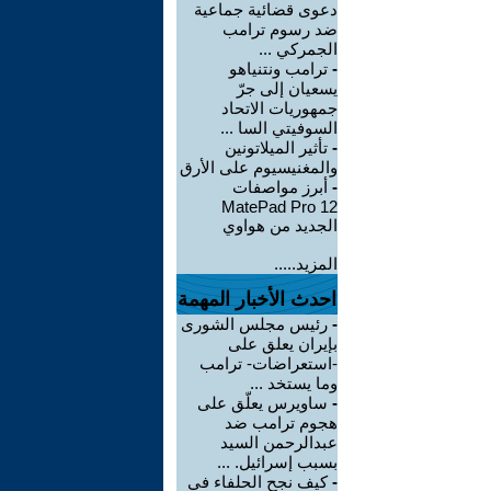
دعوى قضائية جماعية
ضد رسوم ترامب
الجمركي ...
-
ترامب ونتنياهو
يسعيان إلى جرّ
جمهوريات الاتحاد
السوفيتي السا ...
-
تأثير الميلاتونين
والمغنيسيوم على الأرق
-
أبرز مواصفات
MatePad Pro 12
الجديد من هواوي
المزيد.....
احدث الأخبار المهمة
-
رئيس مجلس الشورى
بإيران يعلق على
-استعراضات- ترامب
وما يستخد ...
-
ساويرس يعلّق على
هجوم ترامب ضد
عبدالرحمن السيد
بسبب إسرائيل. ...
-
كيف نجح الحلفاء في