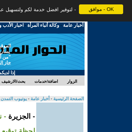
موافق - OK
لتوفير افضل خدمة لكم ولتسهيل عملي
أخبار عامة
-
وكالة أنباء المرأة
-
اخبار الأدب و
الموقع
يسارية
"من أج
حاز ال
إذا لديك
الزوار
اضافة/خدمات
بحث/الارشيف
الصفحة الرئيسية
-
أخبار عامة
-
يوتيوب التمدن
- الجزيرة
- 
لحظة توقيع م