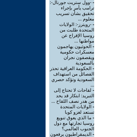
-
-وول ستريت جورنال-:
ترامب يأمر بإجراء
تحقيق بشأن تسريب
معلوم ...
-
-رويترز-: الولايات
المتحدة طلبت من
روسيا الإفراج عن
مواطنها ...
-
الحوثيون يهاجمون
معسكرات حكومية
ويقصفون نجران
بالسعودية
-
الحكومة العراقية تحذر
الفصائل من استهداف
السعودية وتؤكد حصري
...
-
لقاحات لا تحتاج إلى
التبريد: ابتكار قد يحد
من هدر نصف اللقاح ...
-
الولايات المتحدة
تستعد لغزو كوبا
-
ما الذي يعوق تنويع
روسيا تجارتها مع دول
الجنوب العالمي؟
-
الديمقراطيون يرفعون