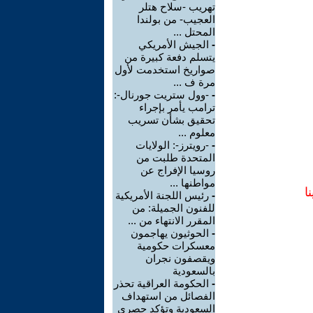
تهريب -سلاح هتلر
العجيب- من بولندا
المحتل ...
-
الجيش الأمريكي
يتسلم دفعة كبيرة من
صواريخ استخدمت لأول
مرة ف ...
-
-وول ستريت جورنال-:
ترامب يأمر بإجراء
تحقيق بشأن تسريب
معلوم ...
-
-رويترز-: الولايات
المتحدة طلبت من
روسيا الإفراج عن
مواطنها ...
ا
-
رئيس اللجنة الأمريكية
للفنون الجميلة: من
المقرر الانتهاء من ...
-
الحوثيون يهاجمون
معسكرات حكومية
ويقصفون نجران
بالسعودية
-
الحكومة العراقية تحذر
الفصائل من استهداف
السعودية وتؤكد حصري