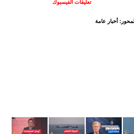
تعليقات الفيسبوك
محور: أخبار عامة