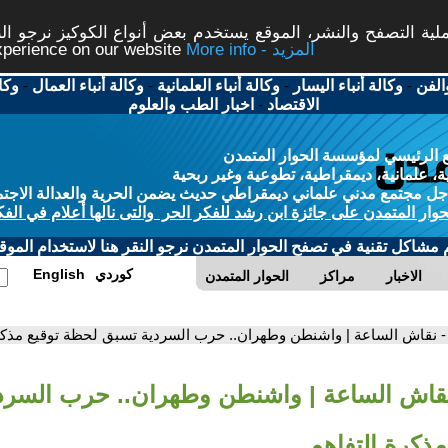
ة التصفح والنشر، الموقع يستخدم بعض أنواع الكوكيز نرجو النق
More info - المزيد
experience on our website
الفن
-
وكالة أنباء اليسار
-
وكالة أنباء العلمانية
-
وكالة أنباء العمال
-
وكا
الاقتصاد
-
اخبار الطب والعلوم
 الرئيسي لمؤسسة الحوار المتمدن
، علمانية، ديمقراطية، تطوعية وغير ربحية
ل مجتمع مدني علماني ديمقراطي حديث يضمن الحرية والعدالة الاجتم
حوار المتمدن على جائزة ابن رشد للفكر الحر والتى نالها أعلام في الفك
م مشاكل تقنية في تصفح الحوار المتمدن نرجو النقر هنا لاستخدام الموقع
كوردي
English
الاخبار
مراكز
الحوار المتمدن
- نقاش الساعة | واشنطن وطهران.. حرب السردية تسبق لحظة توقيع مذكر
نقاش الساعة | واشنطن وطهران.. حرب السرد
ذكرة التفاهم