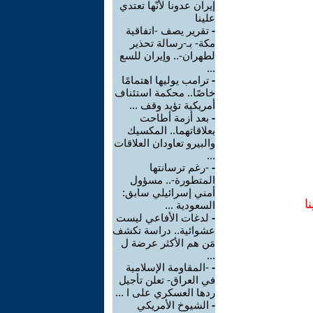
إيران عدونا لأنّها تعتدي
علينا
-
تقرير يصف -اتفاقية
مكة- بـ-رسالة تحذير
لطهران-.. وإيران للسع
...
-
ترامب يوليها اهتمامًا
خاصًا.. محكمة استئناف
أمريكية تؤيد وقف ...
-
بعد أزمة أطاحت
بعلاقاتهما.. المكسيك
والبيرو تعاودان العلاقات
...
-
-رغم ترسانتها
المتطورة-.. مسؤول
أمني إسرائيلي سابق:
ا
السعودية ...
-
لدغات الأفاعي ليست
عشوائية.. دراسة تكشف
مَن هم الأكثر عرضة ل
...
-
-المقاومة الإسلامية
في العراق- تعلن تأجيل
ردها العسكري على ا ...
-
الشيوخ الأمريكي