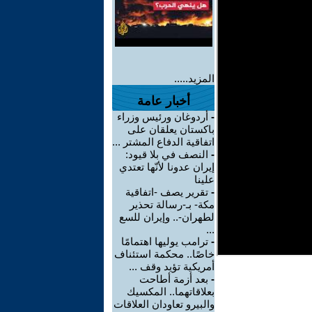
المزيد.....
أخبار عامة
-
أردوغان ورئيس وزراء
باكستان يعلقان على
اتفاقية الدفاع المشتر ...
-
النصف في بلا قيود:
إيران عدونا لأنّها تعتدي
علينا
-
تقرير يصف -اتفاقية
مكة- بـ-رسالة تحذير
لطهران-.. وإيران للسع
...
-
ترامب يوليها اهتمامًا
خاصًا.. محكمة استئناف
أمريكية تؤيد وقف ...
-
بعد أزمة أطاحت
بعلاقاتهما.. المكسيك
والبيرو تعاودان العلاقات