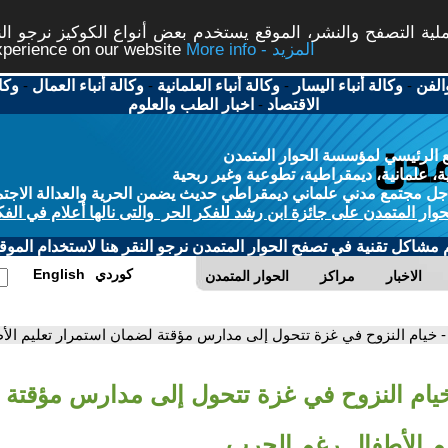
ة التصفح والنشر، الموقع يستخدم بعض أنواع الكوكيز نرجو النق
More info - المزيد
experience on our website
الفن
-
وكالة أنباء اليسار
-
وكالة أنباء العلمانية
-
وكالة أنباء العمال
-
وكا
الاقتصاد
-
اخبار الطب والعلوم
 الرئيسي لمؤسسة الحوار المتمدن
، علمانية، ديمقراطية، تطوعية وغير ربحية
ل مجتمع مدني علماني ديمقراطي حديث يضمن الحرية والعدالة الاجتم
حوار المتمدن على جائزة ابن رشد للفكر الحر والتى نالها أعلام في الفك
م مشاكل تقنية في تصفح الحوار المتمدن نرجو النقر هنا لاستخدام الموقع
كوردي
English
الاخبار
مراكز
الحوار المتمدن
- خيام النزوح في غزة تتحول إلى مدارس مؤقتة لضمان استمرار تعليم ال
خيام النزوح في غزة تتحول إلى مدارس مؤقتة
يم الأطفال رغم الحرب