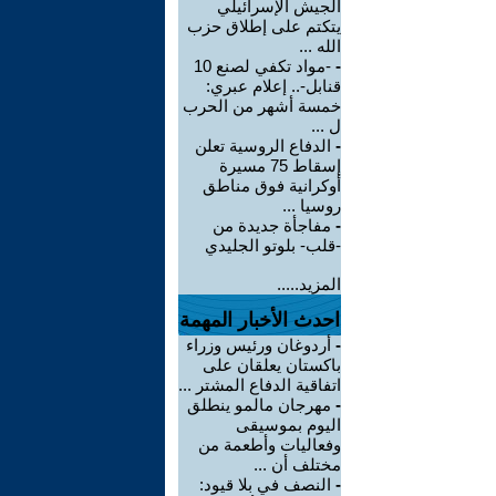
الجيش الإسرائيلي
يتكتم على إطلاق حزب
الله ...
-
-مواد تكفي لصنع 10
قنابل-.. إعلام عبري:
خمسة أشهر من الحرب
ل ...
-
الدفاع الروسية تعلن
إسقاط 75 مسيرة
أوكرانية فوق مناطق
روسيا ...
-
مفاجأة جديدة من
-قلب- بلوتو الجليدي
المزيد.....
احدث الأخبار المهمة
-
أردوغان ورئيس وزراء
باكستان يعلقان على
اتفاقية الدفاع المشتر ...
-
مهرجان مالمو ينطلق
اليوم بموسيقى
وفعاليات وأطعمة من
مختلف أن ...
-
النصف في بلا قيود: