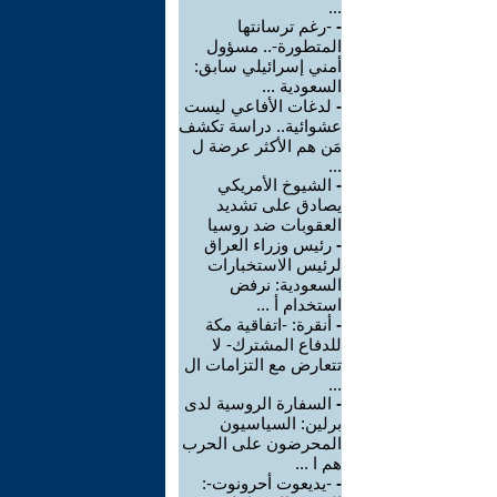
...
-
-رغم ترسانتها
المتطورة-.. مسؤول
أمني إسرائيلي سابق:
السعودية ...
-
لدغات الأفاعي ليست
عشوائية.. دراسة تكشف
مَن هم الأكثر عرضة ل
...
-
الشيوخ الأمريكي
يصادق على تشديد
العقوبات ضد روسيا
-
رئيس وزراء العراق
لرئيس الاستخبارات
السعودية: نرفض
استخدام أ ...
-
أنقرة: -اتفاقية مكة
للدفاع المشترك- لا
تتعارض مع التزامات ال
...
-
السفارة الروسية لدى
برلين: السياسيون
المحرضون على الحرب
هم ا ...
-
-يديعوت أحرونوت-: