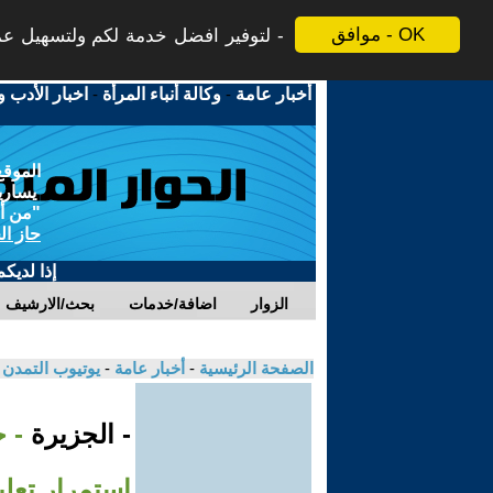
موافق - OK
لتوفير افضل خدمة لكم ولتسهيل عملي
أخبار عامة
-
وكالة أنباء المرأة
-
اخبار الأدب و
الموقع
يسارية
"من أج
حاز ال
إذا لديك
الزوار
اضافة/خدمات
بحث/الارشيف
الصفحة الرئيسية
-
أخبار عامة
-
يوتيوب التمدن
- الجزيرة
- 
استمرار تعل