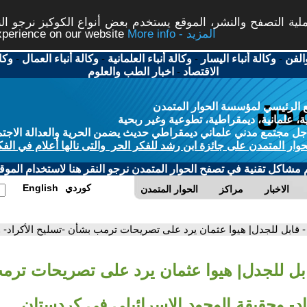
ة التصفح والنشر، الموقع يستخدم بعض أنواع الكوكيز نرجو النق
More info - المزيد
experience on our website
الفن
-
وكالة أنباء اليسار
-
وكالة أنباء العلمانية
-
وكالة أنباء العمال
-
وكا
الاقتصاد
-
اخبار الطب والعلوم
 الرئيسي لمؤسسة الحوار المتمدن
، علمانية، ديمقراطية، تطوعية وغير ربحية
ل مجتمع مدني علماني ديمقراطي حديث يضمن الحرية والعدالة الاجتم
حوار المتمدن على جائزة ابن رشد للفكر الحر والتى نالها أعلام في الفك
م مشاكل تقنية في تصفح الحوار المتمدن نرجو النقر هنا لاستخدام الموقع
كوردي
English
الاخبار
مراكز
الحوار المتمدن
- قابل للجدل| هيوا عثمان يرد على تصريحات ترمب بشأن -تسليح الأكراد- 
ابل للجدل| هيوا عثمان يرد على تصريحات تر
اد- وحقيقة الوجود الإسرائيلي في كردستان