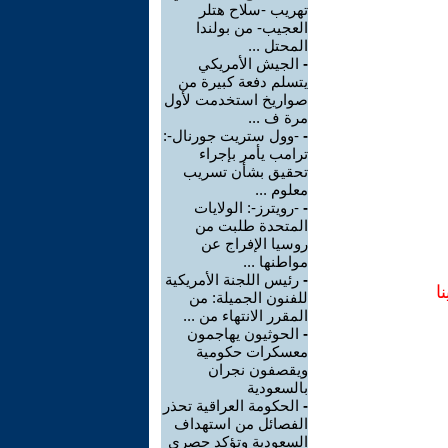
تهريب -سلاح هتلر
العجيب- من بولندا
المحتل ...
-
الجيش الأمريكي
يتسلم دفعة كبيرة من
صواريخ استخدمت لأول
مرة ف ...
-
-وول ستريت جورنال-:
ترامب يأمر بإجراء
تحقيق بشأن تسريب
معلوم ...
-
-رويترز-: الولايات
المتحدة طلبت من
روسيا الإفراج عن
مواطنها ...
-
رئيس اللجنة الأمريكية
ا
للفنون الجميلة: من
المقرر الانتهاء من ...
-
الحوثيون يهاجمون
معسكرات حكومية
ويقصفون نجران
بالسعودية
-
الحكومة العراقية تحذر
الفصائل من استهداف
السعودية وتؤكد حصري