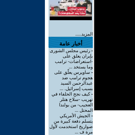
المزيد.....
أخبار عامة
-
رئيس مجلس الشورى
بإيران يعلق على
-استعراضات- ترامب
وما يستخد ...
-
ساويرس يعلّق على
هجوم ترامب ضد
عبدالرحمن السيد
بسبب إسرائيل. ...
-
كيف نجح الحلفاء في
تهريب -سلاح هتلر
العجيب- من بولندا
المحتل ...
-
الجيش الأمريكي
يتسلم دفعة كبيرة من
صواريخ استخدمت لأول
مرة ف ...