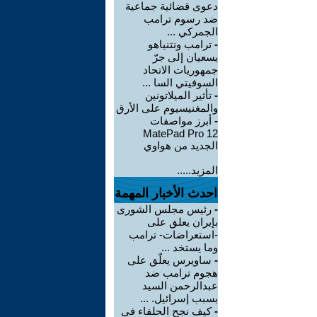
دعوى قضائية جماعية
ضد رسوم ترامب
الجمركي ...
-
ترامب ونتنياهو
يسعيان إلى جرّ
جمهوريات الاتحاد
السوفيتي السا ...
-
تأثير الميلاتونين
والمغنيسيوم على الأرق
-
أبرز مواصفات
MatePad Pro 12
الجديد من هواوي
المزيد.....
احدث الأخبار المهمة
-
رئيس مجلس الشورى
بإيران يعلق على
-استعراضات- ترامب
وما يستخد ...
-
ساويرس يعلّق على
هجوم ترامب ضد
عبدالرحمن السيد
بسبب إسرائيل. ...
-
كيف نجح الحلفاء في