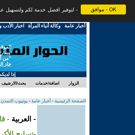
موافق - OK
لتوفير افضل خدمة لكم ولتسهيل عملي
أخبار عامة
-
وكالة أنباء المرأة
-
اخبار الأدب و
الموقع
يسارية
"من أج
حاز ال
إذا لديك
الزوار
اضافة/خدمات
بحث/الارشيف
الصفحة الرئيسية
-
أخبار عامة
-
يوتيوب التمدن
- العربية
- ق
-تسليح الأكر