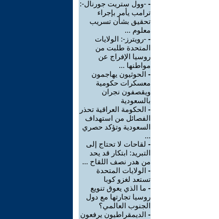
-
-وول ستريت جورنال-:
ترامب يأمر بإجراء
تحقيق بشأن تسريب
معلوم ...
-
-رويترز-: الولايات
المتحدة طلبت من
روسيا الإفراج عن
مواطنها ...
-
الحوثيون يهاجمون
معسكرات حكومية
ويقصفون نجران
بالسعودية
-
الحكومة العراقية تحذر
الفصائل من استهداف
السعودية وتؤكد حصري
...
-
لقاحات لا تحتاج إلى
التبريد: ابتكار قد يحد
من هدر نصف اللقاح ...
-
الولايات المتحدة
تستعد لغزو كوبا
-
ما الذي يعوق تنويع
روسيا تجارتها مع دول
الجنوب العالمي؟
-
الديمقراطيون يرفعون