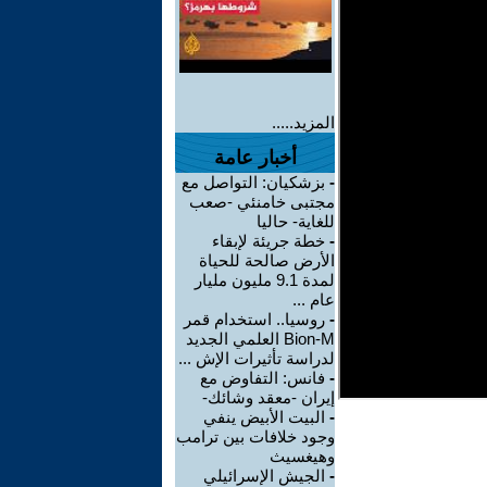
المزيد.....
أخبار عامة
-
بزشكيان: التواصل مع
مجتبى خامنئي -صعب
للغاية- حاليا
-
خطة جريئة لإبقاء
الأرض صالحة للحياة
لمدة 9.1 مليون مليار
عام ...
-
روسيا.. استخدام قمر
Bion-M العلمي الجديد
لدراسة تأثيرات الإش ...
-
فانس: التفاوض مع
إيران -معقد وشائك-
-
البيت الأبيض ينفي
وجود خلافات بين ترامب
وهيغسيث
-
الجيش الإسرائيلي