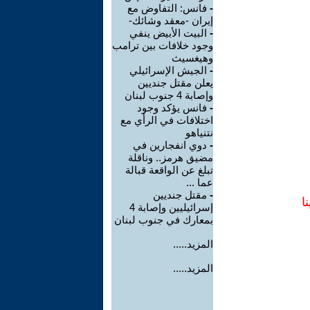
-
فانس: التفاوض مع
إيران -معقد وشائك-
-
البيت الأبيض ينفي
وجود خلافات بين ترامب
وهيغسيث
-
الجيش الإسرائيلي
يعلن مقتل جنديين
وإصابة 4 جنوب لبنان
-
فانس يؤكد وجود
اختلافات في الرأي مع
نتنياهو
-
دوي انفجارين في
مضيق هرمز.. وناقلة
تبلغ عن الواقعة قبالة
عما ...
-
مقتل جنديين
ا
إسرائيليين وإصابة 4
بمعارك في جنوب لبنان
المزيد.....
المزيد.....