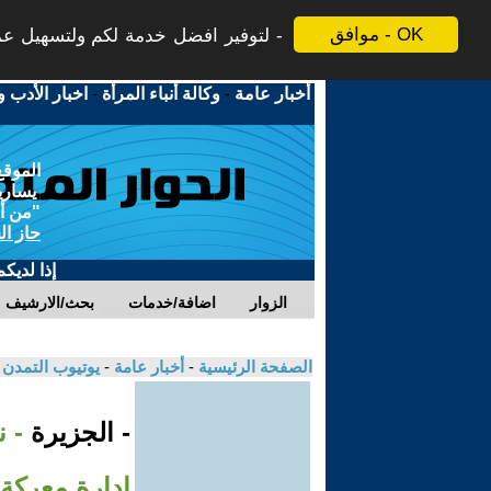
موافق - OK
لتوفير افضل خدمة لكم ولتسهيل عملي
أخبار عامة
-
وكالة أنباء المرأة
-
اخبار الأدب و
الموقع
يسارية
"من أج
حاز ال
إذا لديك
الزوار
اضافة/خدمات
بحث/الارشيف
الصفحة الرئيسية
-
أخبار عامة
-
يوتيوب التمدن
- الجزيرة
- 
إدارة معركة 