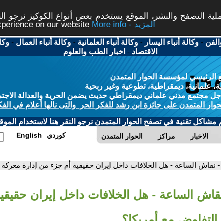
ة التصفح والنشر، الموقع يستخدم بعض أنواع الكوكيز نرجو النق
More info - المزيد
experience on our website
الفن
-
وكالة أنباء اليسار
-
وكالة أنباء العلمانية
-
وكالة أنباء العمال
-
وكا
الاقتصاد
-
اخبار الطب والعلوم
 الرئيسي لمؤسسة الحوار المتمدن
، علمانية، ديمقراطية، تطوعية وغير ربحية
ل مجتمع مدني علماني ديمقراطي حديث يضمن الحرية والعدالة الاجتم
حوار المتمدن على جائزة ابن رشد للفكر الحر والتى نالها أعلام في الفك
م مشاكل تقنية في تصفح الحوار المتمدن نرجو النقر هنا لاستخدام الموقع
كوردي
English
الاخبار
مراكز
الحوار المتمدن
- نقاش الساعة - هل الخلافات داخل إيران حقيقية أم جزء من إدارة معركة 
نقاش الساعة - هل الخلافات داخل إيران حقيقي
التفاوض مع أمريكا؟