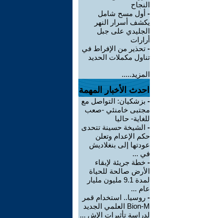
النجاح
-
أول مسح شامل
يكشف أسرار النهر
الجليدي على جبل
أرارات
-
تحذير من الإفراط في
تناول مكملات الحديد
المزيد.....
احدث الأخبار المهمة
-
بزشكيان: التواصل مع
مجتبى خامنئي -صعب
للغاية- حاليا
-
الشيخة حسينة تتحدى
حكم الإعدام وتعلن
عودتها إلى بنغلاديش
في ...
-
خطة جريئة لإبقاء
الأرض صالحة للحياة
لمدة 9.1 مليون مليار
عام ...
-
روسيا.. استخدام قمر
Bion-M العلمي الجديد
لدراسة تأثيرات الإش ...