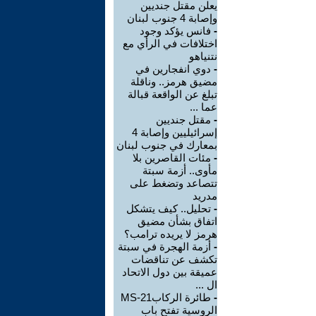
يعلن مقتل جنديين
وإصابة 4 جنوب لبنان
-
فانس يؤكد وجود
اختلافات في الرأي مع
نتنياهو
-
دوي انفجارين في
مضيق هرمز.. وناقلة
تبلغ عن الواقعة قبالة
عما ...
-
مقتل جنديين
إسرائيليين وإصابة 4
بمعارك في جنوب لبنان
-
مئات القاصرين بلا
مأوى.. أزمة سبتة
تتصاعد وتضغط على
مدريد
-
تحليل.. كيف يتشكل
اتفاق بشأن مضيق
هرمز لا يريده ترامب؟
-
أزمة الهجرة في سبتة
تكشف عن تناقضات
عميقة بين دول الاتحاد
ال ...
-
طائرة الركابMS-21
الروسية تفتح باب