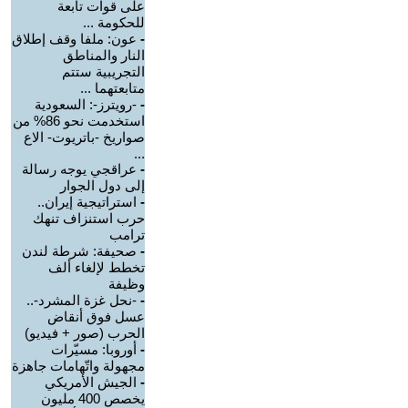
على قوات تابعة
للحكومة ...
-
عون: ملفا وقف إطلاق
النار والمناطق
التجريبية ستتم
متابعتهما ...
-
-رويترز-: السعودية
استخدمت نحو 86% من
صواريخ -باتريوت- الاع
...
-
عراقجي يوجه رسالة
إلى دول الجوار
-
استراتيجية إيران..
حرب استنزاف تنهك
ترامب
-
صحيفة: شرطة لندن
تخطط لإلغاء ألف
وظيفة
-
-نحل غزة المشرد-..
عسل فوق أنقاض
الحرب (صور + فيديو)
-
أوروبا: مسيّرات
مجهولة واتّهامات جاهزة
-
الجيش الأمريكي
يخصص 400 مليون