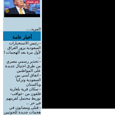
المزيد.....
أخبار عامة
-
رئيس الاستخبارات
السعودية يزور العراق
لأول مرة بعد الهجمات ا
...
-
تحذير رسمي مصري
من طرق احتيال جديدة
على المواطنين
-
اتفاق أمني بين
السعودية وتركيا
وباكستان
-
سكان قرية بلغارية
قلقون من -عواقب-
توريط محتمل لقريتهم
في حر ...
-
قتلى ومصابون في
هجمات جديدة للحوثيين