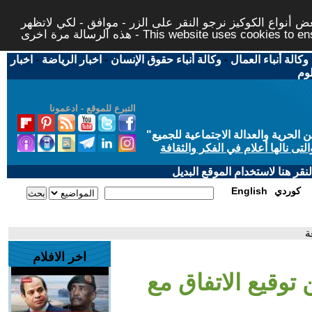
 أنواع الكوكيز نرجو النقر على الزر - موافق - لكي لاتظهر
This website uses cookies to ensure you ge
وكالة أنباء العمال
-
وكالة أنباء حقوق الإنسان
-
اخبار الرياضة
-
اخبار
لوم
التبرع للموقع - ادعمونا
حرية والعدالة الاجتماعية للجميع
"
تى نالها أعلام في الفكر والثقافة
قر هنا لاستخدام الموقع البديل
كوردي
English
ة
اخر الافلام
 توقيع الاتفاق مع