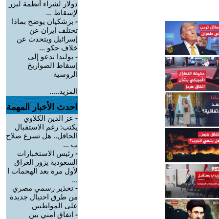
دولار لشراء أنظمة ليزر
لإسقاط ...
-
بزشكيان يوضح بماذا
تختلف إيران عن
إسرائيل ويتحدث عن
خلاف حكو ...
-
بولندا تدعو إلى
إسقاط الصواريخ
الروسية
المزيد.....
احدث الأخبار المهمة
-
عز الدين الكلاوي
يكتب: رغم الاستقبال
الحافل.. هل تسرع صلاح
ب ...
-
رئيس الاستخبارات
السعودية يزور العراق
لأول مرة بعد الهجمات ا
...
-
تحذير رسمي مصري
من طرق احتيال جديدة
على المواطنين
-
اتفاق أمني بين