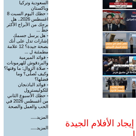
السعودية وتركيا
وباكستان
-
حظك اليوم السبت 8
اغسطس 2026.. هل
برجك من الأبراج الأكثر
حظً ...
-
هل يرسل جسمك
إشارات تدل على أنك
بصحة جيدة؟ 12 علامة
مطمئنة ل ...
-
فوائد الميرمية
والبردقوش للهرمونات
-
صلاة الزوال: ما وقتها؟
وكيف تُصلّى؟ وما
فضلها؟
-
فوائد الباذنجان
للكوليسترول
-
حظك الأسبوع الثاني
من أغسطس 2026 في
الحب والعمل والصحة
المزيد.....
جاد الأفلام الجيدة
المزيد.....
ا