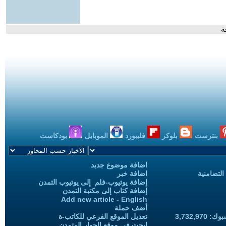
ة
بنترست
بلوكر
فليبورد
الموبايل
بودكاست
اضافة موضوع جديد
التضامنية
اضافة خبر
إضافة يوتيوب-فلم إلى يوتيوب التمدن
إضافة كتاب إلى مكتبة التمدن
Add new article - English
أضف حملة
3,732,97
تعديل الموقع الفرعي للكاتب-ة
ابحث في موقع الحوار المتمدن